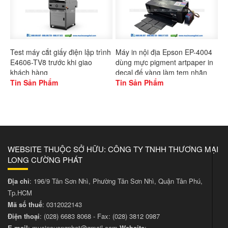
Test máy cắt giấy điện lập trình
Máy in nội địa Epson EP-4004
E4606-TV8 trước khi giao
dùng mực pigment artpaper in
khách hàng
decal đế vàng làm tem nhãn
Tin Sản Phẩm
Tin Sản Phẩm
WEBSITE THUỘC SỞ HỮU: CÔNG TY TNHH THƯƠNG MẠI
LONG CƯỜNG PHÁT
Địa chỉ
: 196/9 Tân Sơn Nhì, Phường Tân Sơn Nhì, Quận Tân Phú,
Tp.HCM
Mã số thuế
: 0312022143
Điện thoại
:
(028) 6683 8068
- Fax:
(028) 3812 0987
E-mail
:
mucincuongphat@gmail.com
Website
: