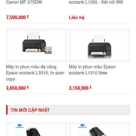
Canon MF 275DW
ecotank L1350 - Kết nối Wifi
7,500,000
Liên hệ
đ
Máy in phun màu đa năng
Máy in phun màu Epson
Epson ecotank L3310, In scan
ecotank L1310 New
copy
3,650,000
3,150,000
đ
đ
TIN MỚI CẬP NHẬT