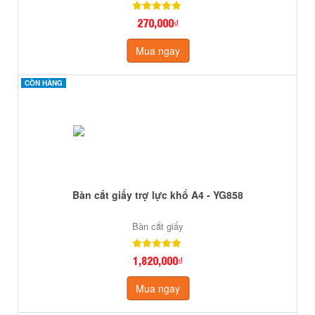
270,000₫
Mua ngay
CÒN HÀNG
CÒN HÀNG
Bàn cắt giấy trợ lực khổ A4 - YG858
Bàn cắt giấy
1,820,000₫
Mua ngay