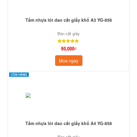
Tấm nhựa lót dao cắt giấy khổ A3 YG-858
Bàn cắt giấy
90,000₫
Mua ngay
CÒN HÀNG
CÒN HÀNG
Tấm nhựa lót dao cắt giấy khổ A4 YG-858
Bàn cắt giấy