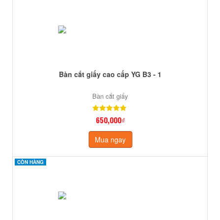
Bàn cắt giấy cao cấp YG B3 - 1
Bàn cắt giấy
650,000₫
Mua ngay
CÒN HÀNG
CÒN HÀNG