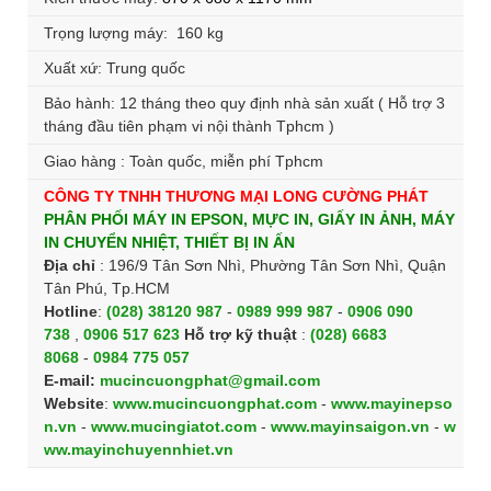
Trọng lượng máy: 160 kg
Xuất xứ: Trung quốc
Bảo hành: 12 tháng theo quy định nhà sản xuất ( Hỗ trợ 3
tháng đầu tiên phạm vi nội thành Tphcm )
Giao hàng : Toàn quốc, miễn phí Tphcm
CÔNG TY TNHH THƯƠNG MẠI LONG CƯỜNG PHÁT
PHÂN PHỐI MÁY IN EPSON, MỰC IN, GIẤY IN ẢNH, MÁY
IN CHUYỂN NHIỆT, THIẾT BỊ IN ẤN
Địa chỉ
: 196/9 Tân Sơn Nhì, Phường Tân Sơn Nhì, Quận
Tân Phú, Tp.HCM
Hotline
:
(028) 38120 987
-
0989 999 987
-
0906 090
738
,
0906 517 623
H
ỗ trợ kỹ thuật
:
(028) 6683
8068
-
0984 775 057
E-mail:
mucincuongphat@gmail.com
Website
:
www.mucincuongphat.com
-
www.mayinepso
n.vn
-
www.mucingiatot.com
-
www.mayinsaigon.vn
-
w
ww.mayinchuyennhiet.vn