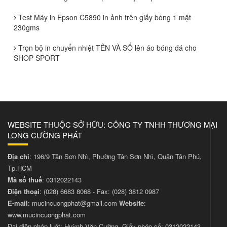
Test Máy in Epson C5890 in ảnh trên giấy bóng 1 mặt
230gms
Trọn bộ in chuyển nhiệt TÊN VÀ SỐ lên áo bóng đá cho
SHOP SPORT
WEBSITE THUỘC SỞ HỮU: CÔNG TY TNHH THƯƠNG MẠI
LONG CƯỜNG PHÁT
Địa chỉ
: 196/9 Tân Sơn Nhì, Phường Tân Sơn Nhì, Quận Tân Phú,
Tp.HCM
Mã số thuế
: 0312022143
Điện thoại
:
(028) 6683 8068
- Fax:
(028) 3812 0987
E-mail
:
mucincuongphat@gmail.com
Website
:
www.mucincuongphat.com
Đại diện pháp luật: Huỳnh Văn Cường, Giấy phép số: 0312022143