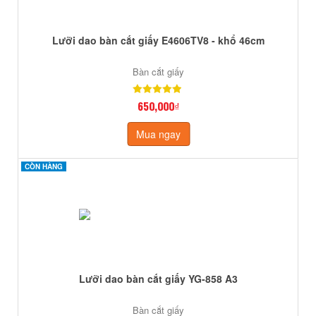
Lưỡi dao bàn cắt giấy E4606TV8 - khổ 46cm
Bàn cắt giấy
650,000₫
Mua ngay
CÒN HÀNG
CÒN HÀNG
Lưỡi dao bàn cắt giấy YG-858 A3
Bàn cắt giấy