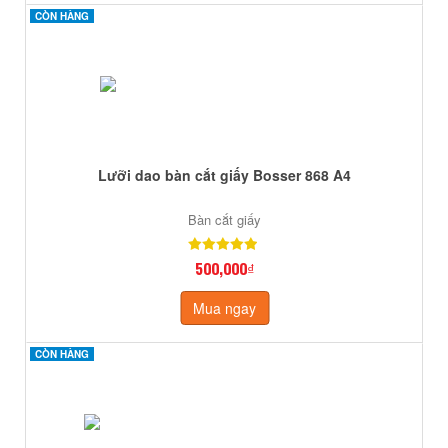
CÒN HÀNG
CÒN HÀNG
Lưỡi dao bàn cắt giấy Bosser 868 A4
Bàn cắt giấy
500,000₫
Mua ngay
CÒN HÀNG
CÒN HÀNG