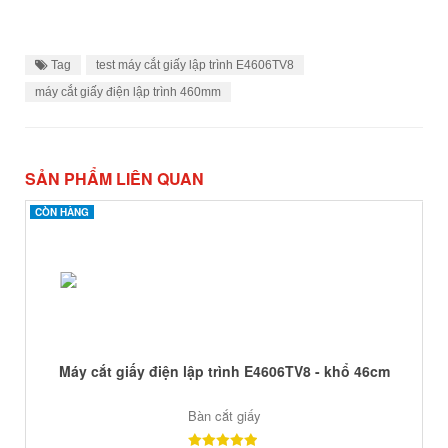
Tag
test máy cắt giấy lập trình E4606TV8
máy cắt giấy điện lập trình 460mm
SẢN PHẨM LIÊN QUAN
CÒN HÀNG
CÒN HÀNG
Máy cắt giấy điện lập trình E4606TV8 - khổ 46cm
Bàn cắt giấy