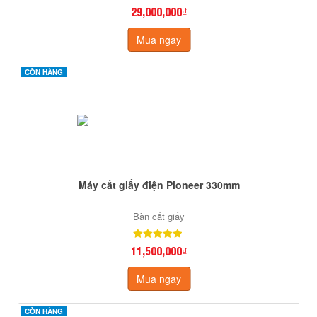
29,000,000₫
Mua ngay
CÒN HÀNG
CÒN HÀNG
Máy cắt giấy điện Pioneer 330mm
Bàn cắt giấy
11,500,000₫
Mua ngay
CÒN HÀNG
CÒN HÀNG