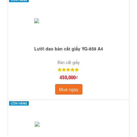
Lưỡi dao bàn cắt giấy YG-858 A4
Bàn cắt giấy
450,000₫
Mua ngay
CÒN HÀNG
CÒN HÀNG