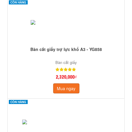
CÒN HÀNG
CÒN HÀNG
Bàn cắt giấy trợ lực khổ A3 - YG858
Bàn cắt giấy
2,320,000₫
Mua ngay
CÒN HÀNG
CÒN HÀNG