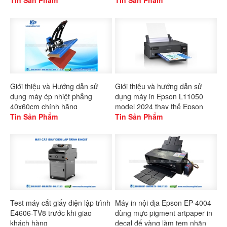
Tin Sản Phẩm
Tin Sản Phẩm
Giới thiệu và Hướng dẫn sử
Giới thiệu và hướng dẫn sử
dụng máy ép nhiệt phẳng
dụng máy in Epson L11050
40x60cm chính hãng
model 2024 thay thế Epson
Gaoshang
Tin Sản Phẩm
L1300
Tin Sản Phẩm
Test máy cắt giấy điện lập trình
Máy in nội địa Epson EP-4004
E4606-TV8 trước khi giao
dùng mực pigment artpaper in
khách hàng
decal đế vàng làm tem nhãn