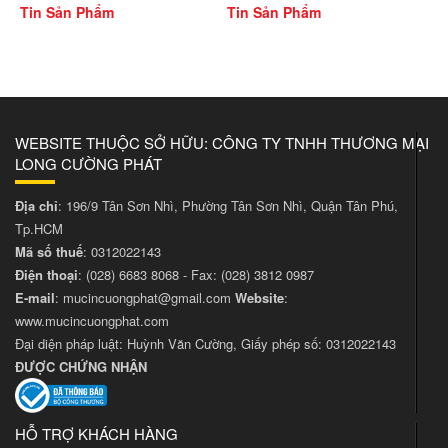
Tin Sản Phẩm
Tin Sản Phẩm
WEBSITE THUỘC SỞ HỮU: CÔNG TY TNHH THƯƠNG MẠI
LONG CƯỜNG PHÁT
Địa chỉ
: 196/9 Tân Sơn Nhì, Phường Tân Sơn Nhì, Quận Tân Phú,
Tp.HCM
Mã số thuế
: 0312022143
Điện thoại
:
(028) 6683 8068
- Fax:
(028) 3812 0987
E-mail
:
mucincuongphat@gmail.com
Website
:
www.mucincuongphat.com
Đại diện pháp luật: Huỳnh Văn Cường, Giấy phép số: 0312022143
ĐƯỢC CHỨNG NHẬN
HỖ TRỢ KHÁCH HÀNG