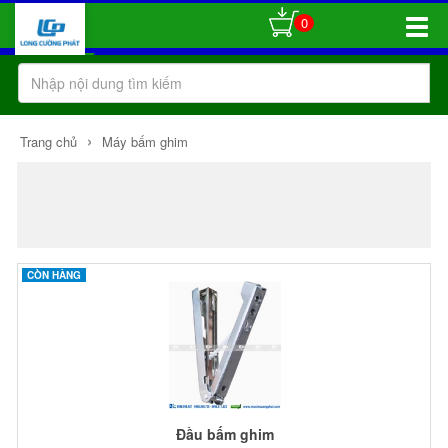
0
Toggle
Naviga
›
Trang chủ
Máy bấm ghim
CÒN HÀNG
Đầu bấm ghim