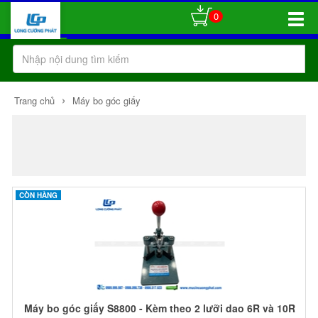
0
Toggle
Naviga
›
Trang chủ
Máy bo góc giấy
CÒN HÀNG
Máy bo góc giấy S8800 - Kèm theo 2 lưỡi dao 6R và 10R