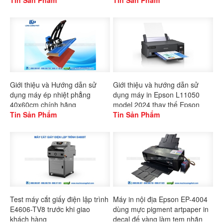
Tin Sản Phẩm
Tin Sản Phẩm
Giới thiệu và Hướng dẫn sử
Giới thiệu và hướng dẫn sử
dụng máy ép nhiệt phẳng
dụng máy in Epson L11050
40x60cm chính hãng
model 2024 thay thế Epson
Gaoshang
Tin Sản Phẩm
L1300
Tin Sản Phẩm
Test máy cắt giấy điện lập trình
Máy in nội địa Epson EP-4004
E4606-TV8 trước khi giao
dùng mực pigment artpaper in
khách hàng
decal đế vàng làm tem nhãn