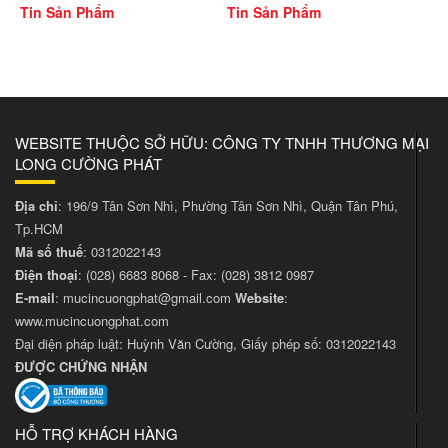
Tin Sản Phẩm
Tin Sản Phẩm
WEBSITE THUỘC SỞ HỮU: CÔNG TY TNHH THƯƠNG MẠI
LONG CƯỜNG PHÁT
Địa chỉ
: 196/9 Tân Sơn Nhì, Phường Tân Sơn Nhì, Quận Tân Phú,
Tp.HCM
Mã số thuế
: 0312022143
Điện thoại
:
(028) 6683 8068
- Fax:
(028) 3812 0987
E-mail
:
mucincuongphat@gmail.com
Website
:
www.mucincuongphat.com
Đại diện pháp luật: Huỳnh Văn Cường, Giấy phép số: 0312022143
ĐƯỢC CHỨNG NHẬN
HỖ TRỢ KHÁCH HÀNG