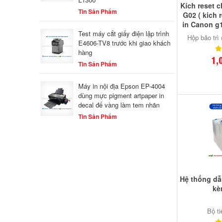
Kích reset 
Tin Sản Phẩm
G02 ( kich 
in Canon g
Test máy cắt giấy điện lập trình
Hộp bảo trì
E4606-TV8 trước khi giao khách
hàng
1,
Tin Sản Phẩm
Máy in nội địa Epson EP-4004
dùng mực pigment artpaper in
decal đế vàng làm tem nhãn
Tin Sản Phẩm
Hệ thống dẫ
kè
Bộ t