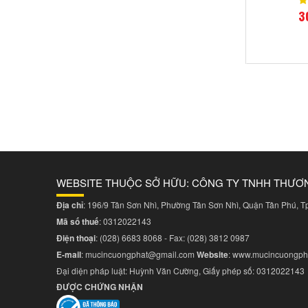
3
WEBSITE THUỘC SỞ HỮU: CÔNG TY TNHH THƯƠ
Địa chỉ
: 196/9 Tân Sơn Nhì, Phường Tân Sơn Nhì, Quận Tân Phú, 
Mã số thuế
: 0312022143
Điện thoại
:
(028) 6683 8068
- Fax:
(028) 3812 0987
E-mail
:
mucincuongphat@gmail.com
Website
:
www.mucincuongph
Đại diện pháp luật: Huỳnh Văn Cường, Giấy phép số: 0312022143
ĐƯỢC CHỨNG NHẬN