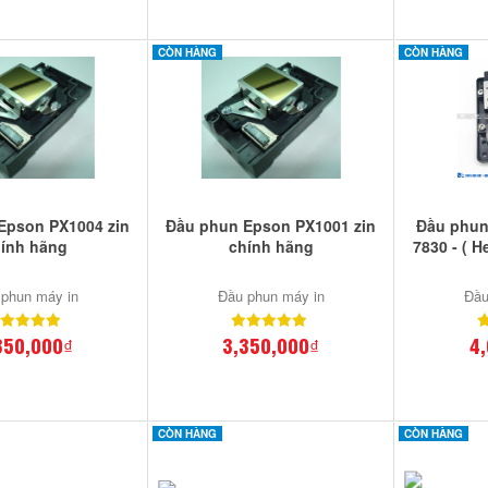
CÒN HÀNG
CÒN HÀNG
Epson PX1004 zin
Đầu phun Epson PX1001 zin
Đầu phun
ính hãng
chính hãng
7830 - ( 
phun máy in
Đầu phun máy in
Đầu
350,000₫
3,350,000₫
4
CÒN HÀNG
CÒN HÀNG