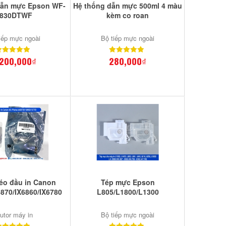
dẫn mực Epson WF-
Hệ thống dẫn mực 500ml 4 màu
830DTWF
kèm co roan
iếp mực ngoài
Bộ tiếp mực ngoài
,200,000₫
280,000₫
éo đầu in Canon
Tép mực Epson
6870/IX6860/IX6780
L805/L1800/L1300
utor máy in
Bộ tiếp mực ngoài