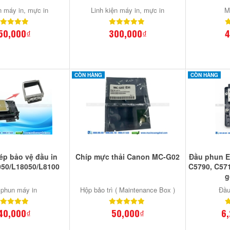
n máy in, mực in
Linh kiện máy in, mực in
M
50,000₫
300,000₫
4
CÒN HÀNG
CÒN HÀNG
ép bảo vệ đầu in
Chíp mực thải Canon MC-G02
Đầu phun E
50/L18050/L8100
C5790, C571
g
phun máy in
Hộp bảo trì ( Maintenance Box )
Đầu
40,000₫
50,000₫
6