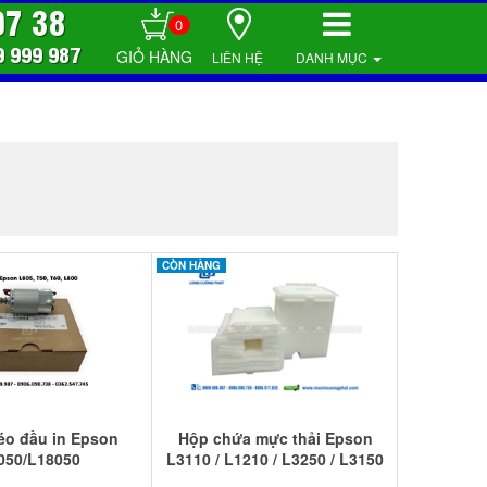
07 38
0
9 999 987
LIÊN HỆ
DANH MỤC
CÒN HÀNG
éo đầu in Epson
Hộp chứa mực thải Epson
050/L18050
L3110 / L1210 / L3250 / L3150