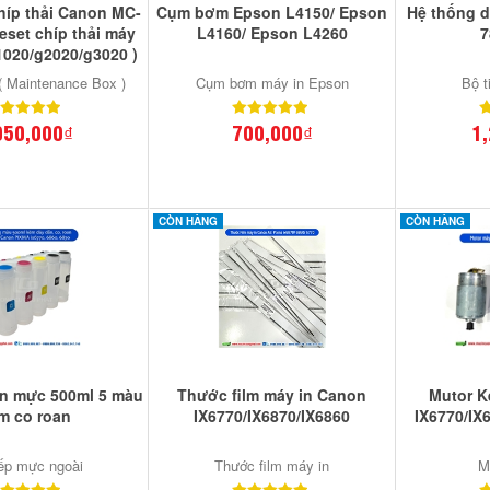
chíp thải Canon MC-
Cụm bơm Epson L4150/ Epson
Hệ thống 
reset chíp thải máy
L4160/ Epson L4260
7
1020/g2020/g3020 )
 ( Maintenance Box )
Cụm bơm máy in Epson
Bộ t
050,000₫
700,000₫
1
CÒN HÀNG
CÒN HÀNG
n mực 500ml 5 màu
Thước film máy in Canon
Mutor K
m co roan
IX6770/IX6870/IX6860
IX6770/IX
iếp mực ngoài
Thước film máy in
M