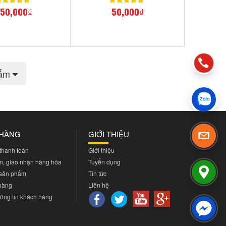
50,000₫
50,000₫
hẩm
 HÀNG
GIỚI THIỆU
 thanh toán
Giới thiệu
n, giao nhận hàng hóa
Tuyển dụng
 sản phẩm
Tin tức
 hàng
Liên hệ
ông tin khách hàng