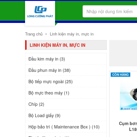
›
Trang chủ
Linh kiện máy in, mực in
LINH KIỆN MÁY IN, MỰC IN
Đầu kim máy in (3)
Đầu phun máy in (38)
CÒN HÀNG
Bộ tiếp mực ngoài (25)
Bộ mực theo máy (1)
Chíp (2)
Bộ Load giấy (9)
Cụm bơm
Hộp bảo trì ( Maintenance Box ) (10)
L18