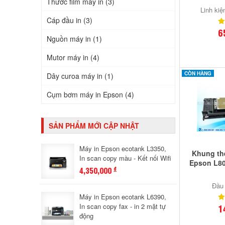
Thước film máy in (3)
Linh kiệ
Cáp đầu in (3)
6
Nguồn máy in (1)
Mutor máy in (4)
CÒN HÀNG
Dây curoa máy in (1)
Cụm bơm máy in Epson (4)
SẢN PHẨM MỚI CẬP NHẬT
Máy in Epson ecotank L3350,
Khung th
In scan copy màu - Kết nối Wifi
Epson L80
4,350,000
đ
Đầu 
Máy in Epson ecotank L6390,
In scan copy fax - in 2 mặt tự
1
động