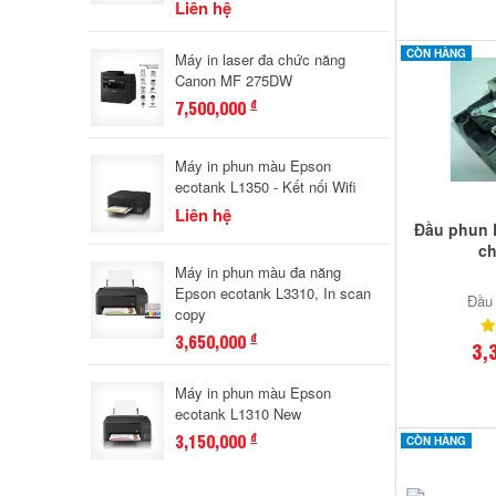
Liên hệ
CÒN HÀNG
Máy in laser đa chức năng
Canon MF 275DW
7,500,000
đ
Máy in phun màu Epson
ecotank L1350 - Kết nối Wifi
Liên hệ
Đầu phun 
ch
Máy in phun màu đa năng
Epson ecotank L3310, In scan
Đầu 
copy
3,650,000
đ
3,
Máy in phun màu Epson
ecotank L1310 New
3,150,000
đ
CÒN HÀNG