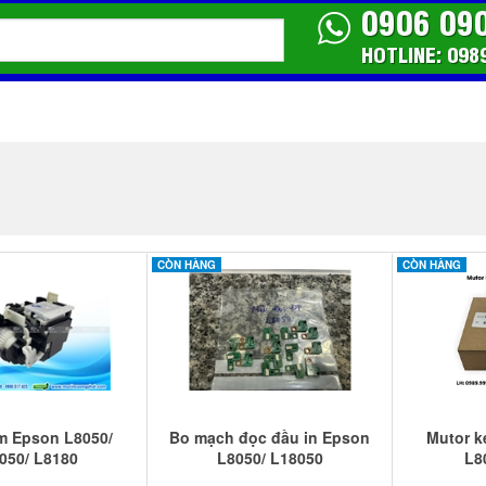
0906 09
HOTLINE: 098
CÒN HÀNG
CÒN HÀNG
 Epson L8050/
Bo mạch đọc đầu in Epson
Mutor k
050/ L8180
L8050/ L18050
L8