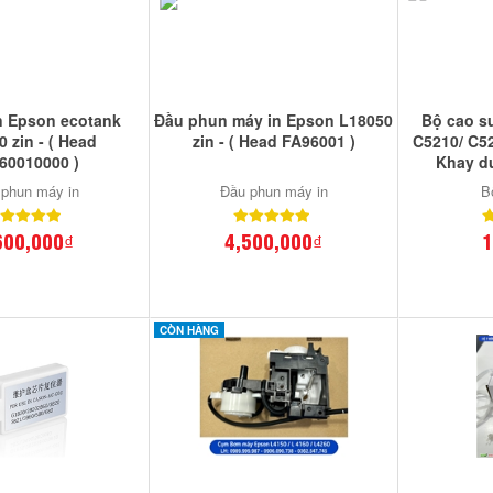
 Epson ecotank
Đầu phun máy in Epson L18050
Bộ cao s
 zin - ( Head
zin - ( Head FA96001 )
C5210/ C52
60010000 )
Khay d
phun máy in
Đầu phun máy in
B
600,000₫
4,500,000₫
1
CÒN HÀNG