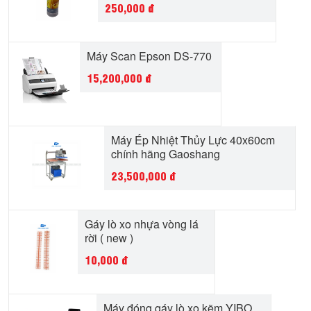
250,000
đ
Máy Scan Epson DS-770
15,200,000
đ
Máy Ép Nhiệt Thủy Lực 40x60cm
chính hãng Gaoshang
23,500,000
đ
Gáy lò xo nhựa vòng lá
rời ( new )
10,000
đ
Máy đóng gáy lò xo kẽm YIBO