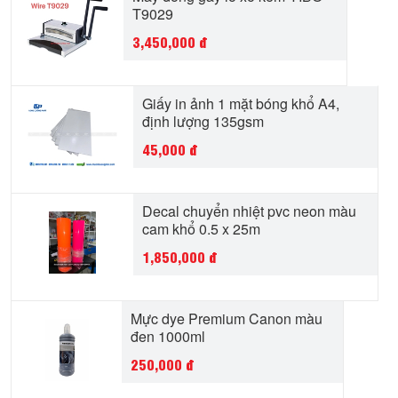
T9029
3,450,000
đ
Giấy in ảnh 1 mặt bóng khổ A4,
định lượng 135gsm
45,000
đ
Decal chuyển nhiệt pvc neon màu
cam khổ 0.5 x 25m
1,850,000
đ
Mực dye Premium Canon màu
đen 1000ml
250,000
đ