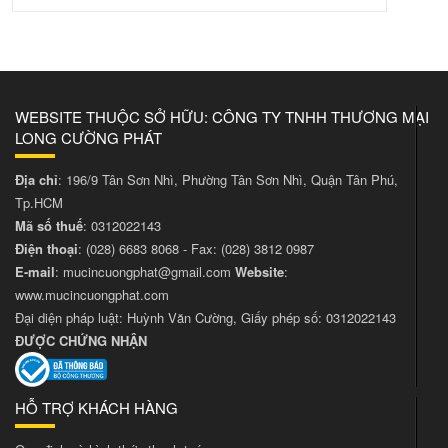
WEBSITE THUỘC SỞ HỮU: CÔNG TY TNHH THƯƠNG MẠI
LONG CƯỜNG PHÁT
Địa chỉ
: 196/9 Tân Sơn Nhì, Phường Tân Sơn Nhì, Quận Tân Phú,
Tp.HCM
Mã số thuế
: 0312022143
Điện thoại
:
(028) 6683 8068
- Fax:
(028) 3812 0987
E-mail
:
mucincuongphat@gmail.com
Website
:
www.mucincuongphat.com
Đại diện pháp luật: Huỳnh Văn Cường, Giấy phép số: 0312022143
ĐƯỢC CHỨNG NHẬN
HỖ TRỢ KHÁCH HÀNG