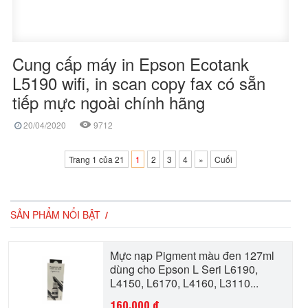
Cung cấp máy in Epson Ecotank
L5190 wifi, in scan copy fax có sẵn
tiếp mực ngoài chính hãng
20/04/2020
9712
Trang 1 của 21
1
2
3
4
»
Cuối
SẢN PHẨM NỔI BẬT
Mực nạp Pigment màu đen 127ml
dùng cho Epson L Seri L6190,
L4150, L6170, L4160, L3110...
160,000
đ