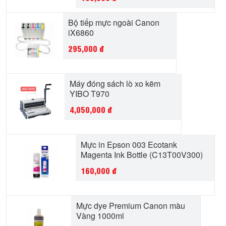
Bộ tiếp mực ngoài Canon
iX6860
295,000
đ
Máy đóng sách lò xo kẽm
YIBO T970
4,050,000
đ
Mực in Epson 003 Ecotank
Magenta Ink Bottle (C13T00V300)
160,000
đ
Mực dye Premium Canon màu
Vàng 1000ml