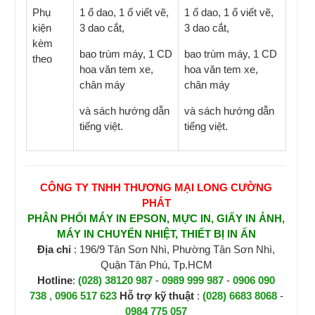
Phụ
1 ổ dao, 1 ổ viết vẽ,
1 ổ dao, 1 ổ viết vẽ,
kiện
3 dao cắt,
3 dao cắt,
kèm
bao trùm máy, 1 CD
bao trùm máy, 1 CD
theo
hoa văn tem xe,
hoa văn tem xe,
chân máy
chân máy
và sách hướng dẫn
và sách hướng dẫn
tiếng việt.
tiếng việt.
CÔNG TY TNHH THƯƠNG MẠI LONG CƯỜNG
PHÁT
PHÂN PHỐI MÁY IN EPSON, MỰC IN, GIẤY IN ẢNH,
MÁY IN CHUYỂN NHIỆT, THIẾT BỊ IN ẤN
Địa chỉ
: 196/9 Tân Sơn Nhì, Phường Tân Sơn Nhì,
Quận Tân Phú, Tp.HCM
Hotline
:
(028) 38120 987
-
0989 999 987
-
0906 090
738
,
0906 517 623
H
ỗ trợ kỹ thuật
:
(028) 6683 8068
-
0984 775 057