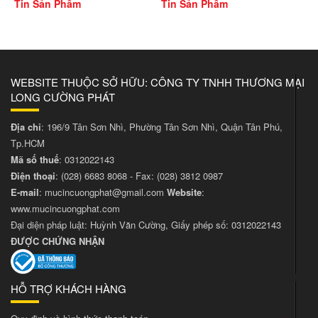
Tin Sản Phẩm
Tin Sản Phẩm
WEBSITE THUỘC SỞ HỮU: CÔNG TY TNHH THƯƠNG MẠI
LONG CƯỜNG PHÁT
Địa chỉ
: 196/9 Tân Sơn Nhì, Phường Tân Sơn Nhì, Quận Tân Phú,
Tp.HCM
Mã số thuế
: 0312022143
Điện thoại
:
(028) 6683 8068
- Fax:
(028) 3812 0987
E-mail
:
mucincuongphat@gmail.com
Website
:
www.mucincuongphat.com
Đại diện pháp luật: Huỳnh Văn Cường, Giấy phép số: 0312022143
ĐƯỢC CHỨNG NHẬN
HỖ TRỢ KHÁCH HÀNG