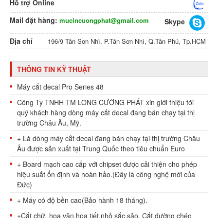
Hỗ trợ Online
Mail đặt hàng:
mucincuongphat@gmail.com
Skype
Địa chỉ
196/9 Tân Sơn Nhì, P.Tân Sơn Nhì, Q.Tân Phú, Tp.HCM
THÔNG TIN KỸ THUẬT
Máy cắt decal Pro Series 48
Công Ty TNHH TM LONG CƯỜNG PHÁT xin giới thiệu tới
quý khách hàng dòng máy cắt decal đang bán chạy tại thị
trường Châu Âu, Mỹ.
+ Là dòng máy cắt decal đang bán chạy tại thị trường Châu
Âu được sản xuất tại Trung Quốc theo tiêu chuẩn Euro
+ Board mạch cao cấp với chipset được cải thiện cho phép
hiệu suất ổn định và hoàn hảo.(Đây là công nghệ mới của
Đức)
+ Máy có độ bền cao(Bảo hành 18 tháng).
+Cắt chữ, hoa văn hoạ tiết nhỏ sắc sảo. Cắt đường chéo