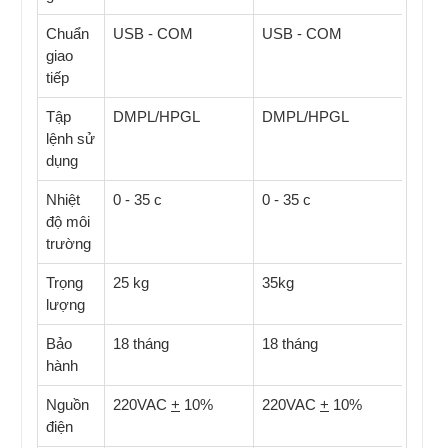
Chuẩn
USB - COM
USB - COM
giao
tiếp
Tập
DMPL/HPGL
DMPL/HPGL
lệnh sử
dụng
Nhiệt
0 - 35 c
0 - 35 c
độ môi
trường
Trọng
25 kg
35kg
lượng
Bảo
18 tháng
18 tháng
hành
Nguồn
220VAC
+
10%
220VAC
+
10%
điện