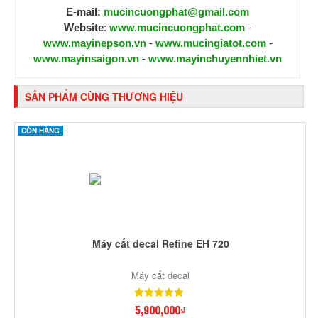
E-mail:
mucincuongphat@gmail.com
Website
:
www.mucincuongphat.com
-
www.mayinepson.vn
-
www.mucingiatot.com
-
www.mayinsaigon.vn
-
www.mayinchuyennhiet.vn
SẢN PHẨM CÙNG THƯƠNG HIỆU
CÒN HÀNG
Máy cắt decal Refine EH 720
Máy cắt decal
5,900,000₫