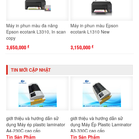
Máy in phun màu đa năng
Máy in phun màu Epson
Epson ecotank L3310, In scan
ecotank L1310 New
copy
3,650,000
3,150,000
đ
đ
TIN MỚI CẬP NHẬT
giới thiệu và hướng dẫn sử
giới thiệu và hướng dẫn sử
dụng Máy ép plastic laminator
dụng Máy Ép Plastic Laminator
A4-230C cao cấp
A3-330C cao cấp
Tin Sản Phẩm
Tin Sản Phẩm