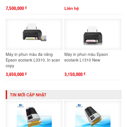
7,500,000
Liên hệ
đ
Máy in phun màu đa năng
Máy in phun màu Epson
Epson ecotank L3310, In scan
ecotank L1310 New
copy
3,650,000
3,150,000
đ
đ
TIN MỚI CẬP NHẬT