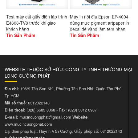
Test máy cắt giấy điện lập trình
Máy in nội địa Epson EP-4004
E4606-TV8 trước khi giao
dùng mực pigment artpaper in
khách hàng
decal đế vàng làm tem nhãn
Tin Sản Phẩm
Tin Sản Phẩm
WEBSITE THUỘC SỞ HỮU: CÔNG TY TNHH THƯƠNG MẠI
LONG CƯỜNG PHÁT
Địa chỉ
: 196/9 Tân Sơn Nhì, Phường Tân Sơn Nhì, Quận Tân Phú,
Tp.HCM
Mã số thuế
: 0312022143
Điện thoại
:
(028) 6683 8068
- Fax:
(028) 3812 0987
E-mail
:
mucincuongphat@gmail.com
Website
:
www.mucincuongphat.com
Đại diện pháp luật: Huỳnh Văn Cường, Giấy phép số: 0312022143