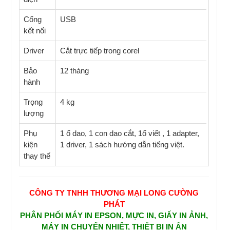
Cổng
USB
kết nối
Driver
Cắt trực tiếp trong corel
Bảo
12 tháng
hành
Trọng
4 kg
lượng
Phụ
1 ổ dao, 1 con dao cắt, 1ổ viết , 1 adapter,
kiện
1 driver, 1 sách hướng dẫn tiếng việt.
thay thế
CÔNG TY TNHH THƯƠNG MẠI LONG CƯỜNG
PHÁT
PHÂN PHỐI MÁY IN EPSON, MỰC IN, GIẤY IN ẢNH,
MÁY IN CHUYỂN NHIỆT, THIẾT BỊ IN ẤN