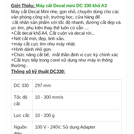
Giới Thiệu:
Máy cắt Decal mini DC 330 khổ A3
Máy cắt Decal Mini nhẹ, gọn nhỏ, chuyên dùng cho các
văn phòng công sở, trường học, cửa hàng để
cắt nhãn sản phẩm với tốc độ nhanh, đường cắt đẹp và
ực êm, phụ kiện thay thế luôn có sẵn …
+Cắt decal khổ A4, Cắt cuộn và decal rời...
+Nét cắt mịn, đẹp, tinh xảo.
+máy cắt cực êm như máy nhật.
+Hình dánh nhỏ gọn.
+Chức năng cắt bế, mắt thần định vị cực kỳ chính xác
+Cắt trực tiếp trong corel sử dụng như máy in thông
thường .
Thông số kỹ thuật DC330:
DC 330
297 mm
Tốc độ
10 - 300 mm/s
cắt
Lực cắt:
10 - 200 g
Nguồn
100 V - 240V, Sử dụng Adapter
điện