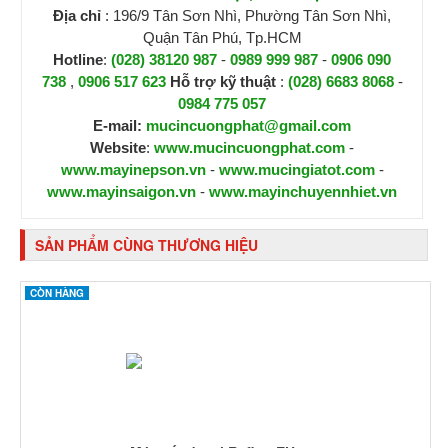
Địa chỉ
: 196/9 Tân Sơn Nhì, Phường Tân Sơn Nhì,
Quận Tân Phú, Tp.HCM
Hotline
:
(028) 38120 987
-
0989 999 987
-
0906 090
738
,
0906 517 623
H
ỗ trợ kỹ thuật
:
(028) 6683 8068
-
0984 775 057
E-mail:
mucincuongphat@gmail.com
Website
:
www.mucincuongphat.com
-
www.mayinepson.vn
-
www.mucingiatot.com
-
www.mayinsaigon.vn
-
www.mayinchuyennhiet.vn
SẢN PHẨM CÙNG THƯƠNG HIỆU
CÒN HÀNG