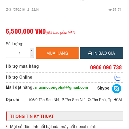
31/05/2016 | 21:32:01
25174
6,500,000 VND
(Giá bao gồm VAT)
Số lượng:
MUA HÀNG
IN BÁO GIÁ
Hỗ trợ mua hàng
0906 090 738
Hỗ trợ Online
Mail đặt hàng:
mucincuongphat@gmail.com
Skype
Địa chỉ
196/9 Tân Sơn Nhì, P.Tân Sơn Nhì, Q.Tân Phú, Tp.HCM
THÔNG TIN KỸ THUẬT
Một số đặc tính nổi bật của máy cắt decal mini: