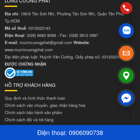
LONG CƯỜNG PHÁT
Địa chỉ
: 196/9 Tân Sơn Nhì, Phường Tân Sơn Nhì, Quận Tân Phú,
Tp.HCM
Mã số thuế
: 0312022143
Điện thoại
:
(028) 6683 8068
- Fax:
(028) 3812 0987
E-mail
:
mucincuongphat@gmail.com
Website
:
www.mucincuongphat.com
Đại diện pháp luật: Huỳnh Văn Cường, Giấy phép số: 0312022143
ĐƯỢC CHỨNG NHẬN
HỖ TRỢ KHÁCH HÀNG
Quy định và hình thức thanh toán
Chính sách vận chuyển, giao nhận hàng hóa
Chính sách bảo hành sản phẩm
Chính sách đổi và trả hàng
Chính sách bảo mật thông tin khách hàng
Điện thoại:
0906090738
GIỚI THIỆU