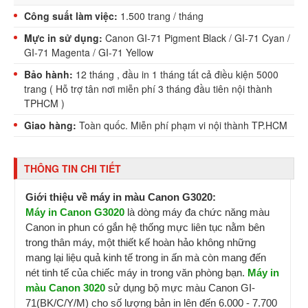
Công suất làm việc:
1.500 trang / tháng
Mực in sử dụng:
Canon GI-71 Pigment Black / GI-71 Cyan /
GI-71 Magenta / GI-71 Yellow
Bảo hành:
12 tháng , đầu in 1 tháng tất cả điều kiện 5000
trang ( Hỗ trợ tân nơi miễn phí 3 tháng đầu tiên nội thành
TPHCM )
Giao hàng:
Toàn quốc. Miễn phí phạm vi nội thành TP.HCM
THÔNG TIN CHI TIẾT
Giới thiệu về máy in màu Canon G3020:
Máy in Canon G3020
là dòng máy đa chức năng màu
Canon in phun có gắn hệ thống mực liên tục nằm bên
trong thân máy, một thiết kế hoàn hảo không những
mang lại liệu quả kinh tế trong in ấn mà còn mang đến
nét tinh tế của chiếc máy in trong văn phòng bạn.
Máy in
màu Canon 3020
sử dụng bộ mực màu Canon GI-
71(BK/C/Y/M) cho số lượng bản in lên đến 6.000 - 7.700