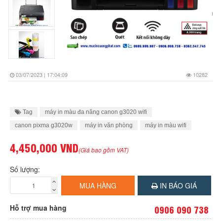
03/07/2023 | 17:04:09
10282
Tag
máy in màu đa năng canon g3020 wifi
canon pixma g3020w
máy in văn phòng
máy in màu wifi
4,450,000 VND
(Giá bao gồm VAT)
Số lượng:
MUA HÀNG
IN BÁO GIÁ
Hỗ trợ mua hàng
0906 090 738