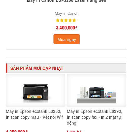
Máy in Canon
3,400,000₫
Mua ngay
SẢN PHẨM MỚI CẬP NHẬT
Máy in Epson ecotank L3350,
Máy in Epson ecotank L6390,
In scan copy màu - Kết nối Wifi
In scan copy fax - in 2 mặt tự
động
4,350,000
Liên hệ
đ