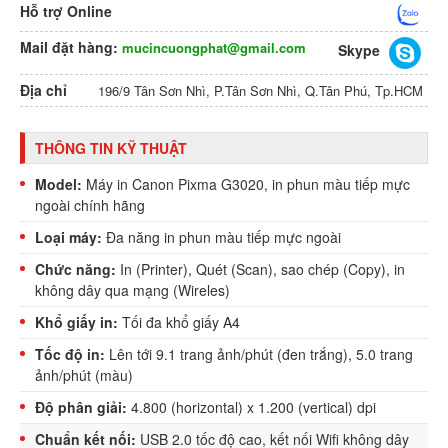
Hỗ trợ Online
Mail đặt hàng:
mucincuongphat@gmail.com
Skype
Địa chỉ
196/9 Tân Sơn Nhì, P.Tân Sơn Nhì, Q.Tân Phú, Tp.HCM
THÔNG TIN KỸ THUẬT
Model:
Máy in Canon Pixma G3020, in phun màu tiếp mực
ngoài chính hãng
Loại máy:
Đa năng in phun màu tiếp mực ngoài
Chức năng:
In (Printer), Quét (Scan), sao chép (Copy), in
không dây qua mạng (Wireles)
Khổ giấy in:
Tối đa khổ giấy A4
Tốc độ in:
Lên tới 9.1 trang ảnh/phút (đen trắng), 5.0 trang
ảnh/phút (màu)
Độ phân giải:
4.800 (horizontal) x 1.200 (vertical) dpi
Chuẩn kết nối:
USB 2.0 tốc độ cao, kết nối Wifi không dây