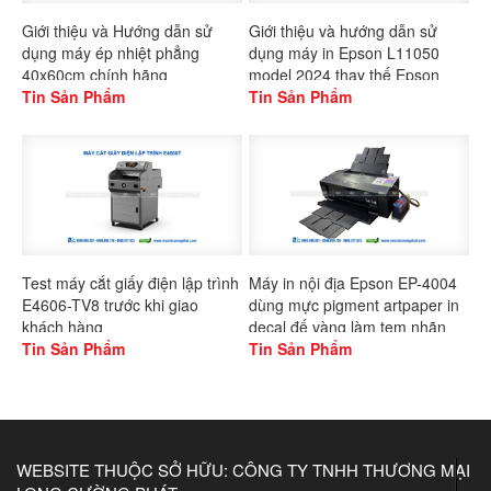
Giới thiệu và Hướng dẫn sử
Giới thiệu và hướng dẫn sử
dụng máy ép nhiệt phẳng
dụng máy in Epson L11050
40x60cm chính hãng
model 2024 thay thế Epson
Gaoshang
Tin Sản Phẩm
L1300
Tin Sản Phẩm
Test máy cắt giấy điện lập trình
Máy in nội địa Epson EP-4004
E4606-TV8 trước khi giao
dùng mực pigment artpaper in
khách hàng
decal đế vàng làm tem nhãn
Tin Sản Phẩm
Tin Sản Phẩm
WEBSITE THUỘC SỞ HỮU: CÔNG TY TNHH THƯƠNG MẠI