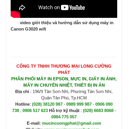
video giới thiệu và hướng dẫn sử dụng máy in
Canon G3020 wifi
CÔNG TY TNHH THƯƠNG MẠI LONG CƯỜNG
PHÁT
PHÂN PHỐI MÁY IN EPSON, MỰC IN, GIẤY IN ẢNH,
MÁY IN CHUYỂN NHIỆT, THIẾT BỊ IN ẤN
Địa chỉ
: 196/9 Tân Sơn Nhì, Phường Tân Sơn Nhì,
Quận Tân Phú, Tp.HCM
Hotline
:
(028) 38120 987
-
0989 999 987
-
0906 090
738
,
0906 517 623
H
ỗ trợ kỹ thuật
:
(028) 6683 8068
-
0984 775 057
E-mail:
mucincuongphat@gmail.com