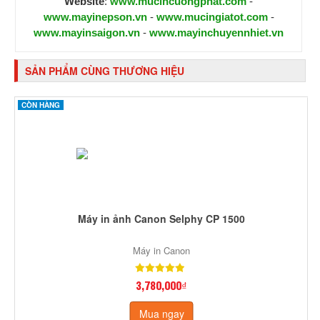
Website
:
www.mucincuongphat.com
-
www.mayinepson.vn
-
www.mucingiatot.com
-
www.mayinsaigon.vn
-
www.mayinchuyennhiet.vn
SẢN PHẨM CÙNG THƯƠNG HIỆU
CÒN HÀNG
Máy in ảnh Canon Selphy CP 1500
Máy in Canon
3,780,000₫
Mua ngay