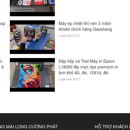
hop
Máy ép nhiệt khí nén 2 mâm
40x60 chính hãng Gaoshang
Lượt xem 2117
ớc
Đập hộp và Test Máy in Epson
n 6
L18050 lắp mực dye premium in
ảnh khổ A3, A4, 13X18, A6
Lượt xem 2017
NG MẠI LONG CƯỜNG PHÁT
HỖ TRỢ KHÁCH