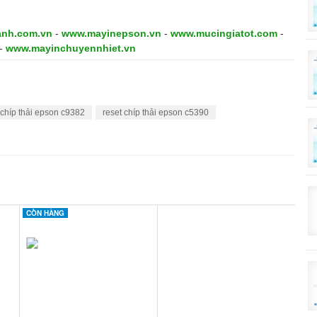
anh.com.vn
-
www.mayinepson.vn
-
www.mucingiatot.com
-
-
www.mayinchuyennhiet.vn
 chíp thải epson c9382
reset chíp thải epson c5390
CÒN HÀNG
CÒN HÀNG