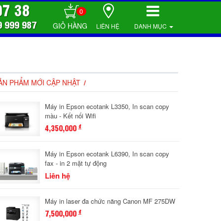
07 38
0
9 999 987
LIÊN HỆ
DANH MỤC
ẢN PHẨM MỚI CẬP NHẬT
Máy in Epson ecotank L3350, In scan copy
màu - Kết nối Wifi
4,350,000
đ
Máy in Epson ecotank L6390, In scan copy
fax - in 2 mặt tự động
Liên hệ
Máy in laser đa chức năng Canon MF 275DW
7,500,000
đ