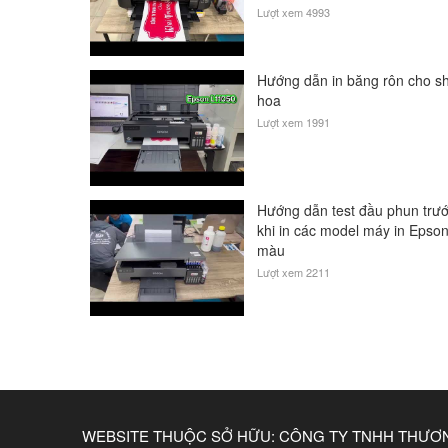
Lượt xem 4993
Hướng dẫn in băng rôn cho s
hoa
Lượt xem 1991
Hướng dẫn test đầu phun trư
khi in các model máy in Epso
màu
Lượt xem 2211
WEBSITE THUỘC SỞ HỮU: CÔNG TY TNHH THƯƠ