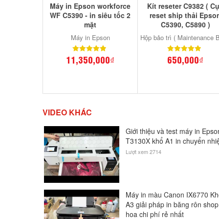
Máy in Epson workforce
Kít reseter C9382 ( C
WF C5390 - in siêu tốc 2
reset ship thải Epso
mặt
C5390, C5890 )
Máy in Epson
Hộp bảo trì ( Maintenance B
11,350,000₫
650,000₫
VIDEO KHÁC
Giới thiệu và test máy in Epso
T3130X khổ A1 in chuyển nhi
Lượt xem 2714
Máy in màu Canon IX6770 K
A3 giải pháp in băng rôn shop
hoa chi phí rẻ nhất