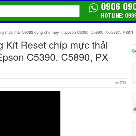
0906 09
HOTLINE: 098
híp mực thải C9382 dùng cho máy in Epson C5390, C5890, PX-S887, M887F
 Kít Reset chíp mực thải
S
Epson C5390, C5890, PX-
5786