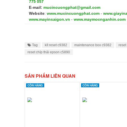
775 057
E-mail:
mucincuongphat@gmail.com
Website
:
www.mucincuongphat.com
-
www.giayin
www.mayinsaigon.vn
-
www.maymocnganhin.com
Tag
kít reset c9382
maintenance box c9382
reset
reset chíp thải epson c5890
SẢN PHẨM LIÊN QUAN
CÒN HÀNG
CÒN HÀNG
CÒN HÀNG
CÒN HÀNG