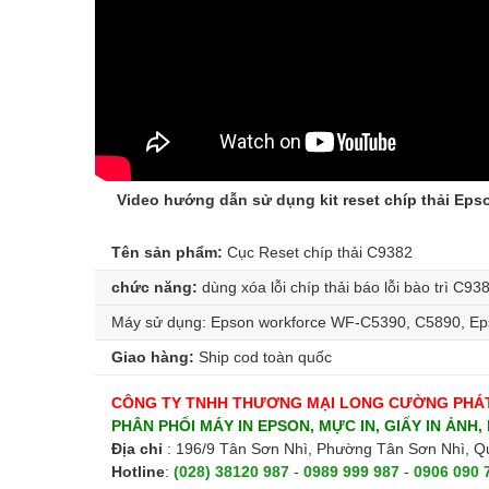
Video hướng dẫn sử dụng kit reset chíp thải Eps
Tên sản phẩm:
Cục Reset chíp thải C9382
chức năng:
dùng xóa lỗi chíp thải báo lỗi bào trì C93
Máy sử dụng: Epson workforce WF-C5390, C5890, E
Giao hàng:
Ship cod toàn quốc
CÔNG TY TNHH THƯƠNG MẠI LONG CƯỜNG PHÁ
PHÂN PHỐI MÁY IN EPSON, MỰC IN, GIẤY IN ẢNH, 
Địa chỉ
: 196/9 Tân Sơn Nhì, Phường Tân Sơn Nhì, 
Hotline
:
(028) 38120 987
-
0989 999 987
-
0906 090 