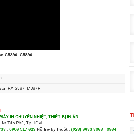
on C5390, C5890
82
pson PX-S887, M887F
T
T
MÁY IN CHUYỂN NHIỆT, THIẾT BỊ IN ẤN
Quận Tân Phú, Tp.HCM
738
,
0906 517 623
H
ỗ trợ kỹ thuật
:
(028) 6683 8068
-
0984