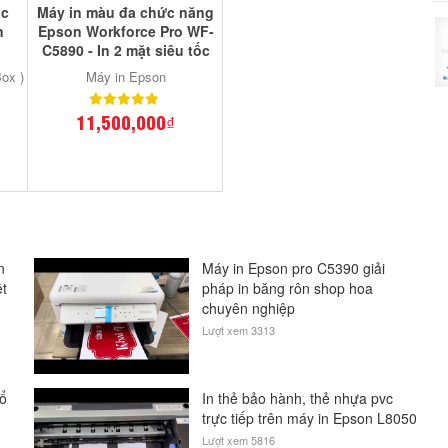
ục
Máy in màu đa chức năng
n
Epson Workforce Pro WF-
C5890 - In 2 mặt siêu tốc
ox )
Máy in Epson
11,500,000₫
n
Máy in Epson pro C5390 giải
ệt
pháp in băng rôn shop hoa
chuyên nghiệp
Lượt xem 3313
hổ
In thẻ bảo hành, thẻ nhựa pvc
trực tiếp trên máy in Epson L8050
Lượt xem 5816