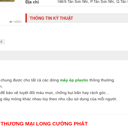
196/9 Tân Sơn Nhì, P.Tân Sơn Nhì, Q.Tâ
Địa chỉ
THÔNG TIN KỸ THUẬT
14531
A4
 chung được cho tất cả các dòng
máy ép plastic
thông thường.
n.
 để bảo vệ tuyệt đối màu mực, chống bụi bẩn hay rách góc...
ng dày mỏng khác nhau tùy theo nhu cầu sử dụng của mỗi người.
 THƯƠNG MẠI LONG CƯỜNG PHÁT