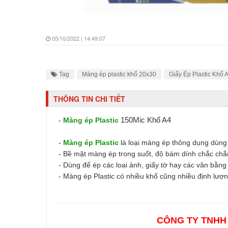
05/10/2022 | 14:49:07
Tag
Màng ép plastic khổ 20x30
Giấy Ép Plastic Khổ 
THÔNG TIN CHI TIẾT
150Mic Khổ A4
-
Màng ép Plastic
-
Màng ép Plastic
là loại màng ép thông dụng dùng
- Bề mặt màng ép trong suốt, độ bám dính chắc chắ
- Dùng để ép các loại ảnh, giấy tờ hay các văn bằng
- Màng ép Plastic có nhiều khổ cũng nhiều định lượ
CÔNG TY TNHH