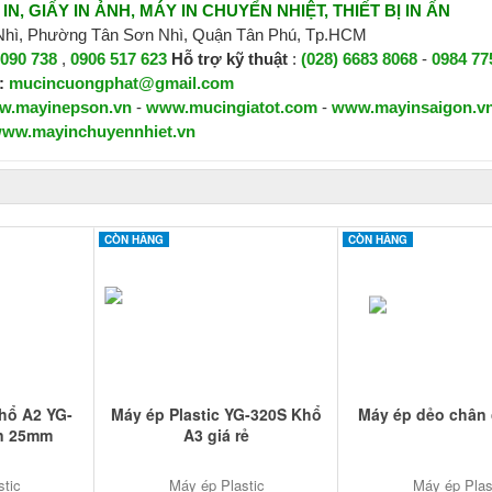
N, GIẤY IN ẢNH, MÁY IN CHUYỂN NHIỆT, THIẾT BỊ IN ẤN
 Nhì, Phường Tân Sơn Nhì, Quận Tân Phú, Tp.HCM
 090 738
,
0906 517 623
H
ỗ trợ kỹ thuật
:
(028) 6683 8068
-
0984 77
:
mucincuongphat@gmail.com
w.mayinepson.vn
-
www.mucingiatot.com
-
www.mayinsaigon.v
ww.mayinchuyennhiet.vn
CÒN HÀNG
CÒN HÀNG
Khổ A2 YG-
Máy ép Plastic YG-320S Khổ
Máy ép dẻo chân
ớn 25mm
A3 giá rẻ
stic
Máy ép Plastic
Máy ép Plas