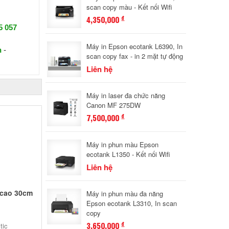
scan copy màu - Kết nối Wifi
4,350,000
đ
5 057
Máy in Epson ecotank L6390, In
n
-
scan copy fax - in 2 mặt tự động
Liên hệ
Máy in laser đa chức năng
Canon MF 275DW
7,500,000
đ
Máy in phun màu Epson
ecotank L1350 - Kết nối Wifi
Liên hệ
 cao 30cm
Máy in phun màu đa năng
Epson ecotank L3310, In scan
copy
3,650,000
đ
tic