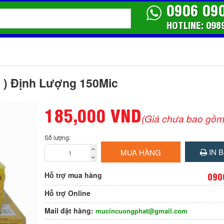
0906 09
HOTLINE: 098
0 ) Định Lượng 150Mic
185,000 VND
(Giá chưa bao gồm
Số lượng:
IN B
MUA HÀNG
Hỗ trợ mua hàng
090
Hỗ trợ Online
Mail đặt hàng:
mucincuongphat@gmail.com