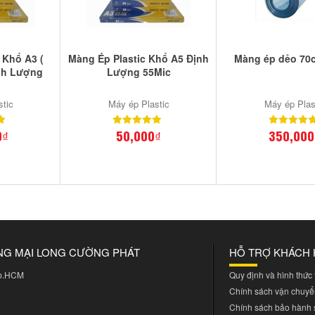
 Khổ A3 (
Màng Ép Plastic Khổ A5 Định
Màng ép dẻo 70
nh Lượng
Lượng 55Mic
stic
Máy ép Plastic
Máy ép Plas
0₫
50,000₫
350,000
NG MẠI LONG CƯỜNG PHÁT
HỖ TRỢ KHÁCH
Tp.HCM
Quy định và hình thức
Chính sách vận chuyể
Chính sách bảo hành