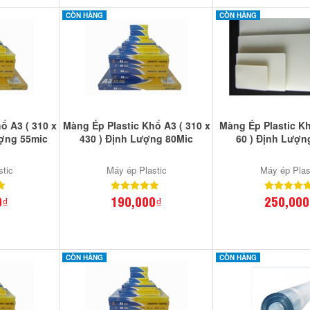
CÒN HÀNG
CÒN HÀNG
ổ A3 ( 310 x
Màng Ép Plastic Khổ A3 ( 310 x
Màng Ép Plastic Kh
ợng 55mic
430 ) Định Lượng 80Mic
60 ) Định Lượn
stic
Máy ép Plastic
Máy ép Plas
0₫
190,000₫
250,000
CÒN HÀNG
CÒN HÀNG