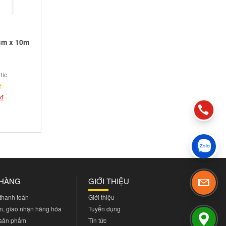
cm x 10m
tic
₫
 HÀNG
GIỚI THIỆU
 thanh toán
Giới thiệu
n, giao nhận hàng hóa
Tuyển dụng
 sản phẩm
Tin tức