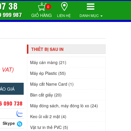
07 38
0
9 999 987
LIÊN HỆ
DANH MỤC
THIẾT BỊ SAU IN
Máy cán màng (21)
 VAT)
Máy ép Plastic (55)
Máy cắt Name Card (1)
ÁO GIÁ
Bàn cắt giấy (20)
6 090 738
Máy đóng sách, máy đóng lò xo (24)
Keo ủi vải 2 mặt (4)
Skype
Vật tư in thẻ PVC (5)