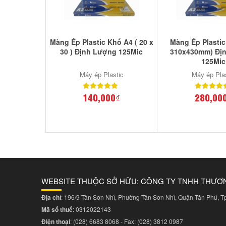
Màng Ép Plastic Khổ A4 ( 20 x
Màng Ép Plastic
30 ) Định Lượng 125Mic
310x430mm) Đị
125Mic
Máy ép Plastic
Máy ép Pla
140,000₫
280,00
WEBSITE THUỘC SỞ HỮU: CÔNG TY TNHH THƯƠ
Địa chỉ
: 196/9 Tân Sơn Nhì, Phường Tân Sơn Nhì, Quận Tân Phú, 
Mã số thuế
: 0312022143
Điện thoại
:
(028) 6683 8068
- Fax:
(028) 3812 0987