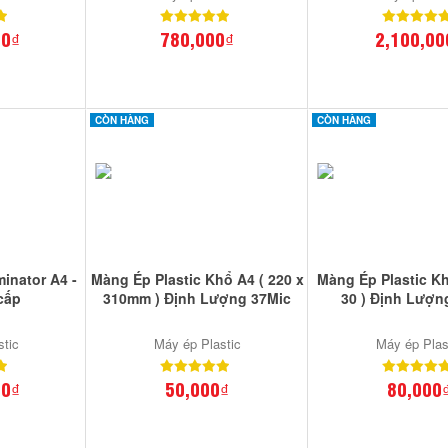
00₫
780,000₫
2,100,00
CÒN HÀNG
CÒN HÀNG
inator A4 -
Màng Ép Plastic Khổ A4 ( 220 x
Màng Ép Plastic Kh
cấp
310mm ) Định Lượng 37Mic
30 ) Định Lượn
stic
Máy ép Plastic
Máy ép Plas
00₫
50,000₫
80,000