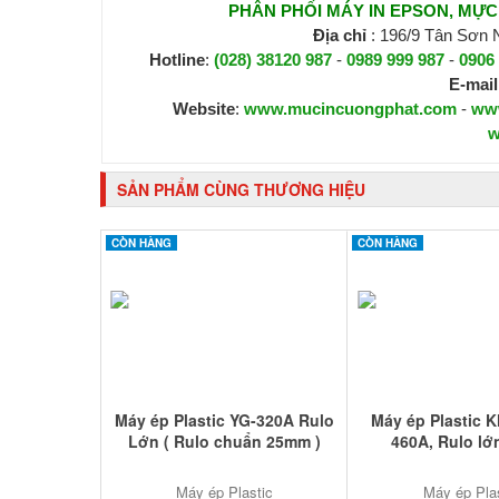
PHÂN PHỐI MÁY IN EPSON, MỰC I
Địa chỉ
: 196/9 Tân Sơn
Hotline
:
(028) 38120 987
-
0989 999 987
-
0906
E-mail
Website
:
www.mucincuongphat.com
-
ww
w
SẢN PHẨM CÙNG THƯƠNG HIỆU
CÒN HÀNG
CÒN HÀNG
Máy ép Plastic YG-320A Rulo
Máy ép Plastic 
Lớn ( Rulo chuẩn 25mm )
460A, Rulo l
Máy ép Plastic
Máy ép Pla