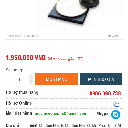
30/05/2016 | 08:16:00
28052
1,950,000 VND
(Giá chưa bao gồm VAT)
Số lượng:
MUA HÀNG
IN BÁO GIÁ
Hỗ trợ mua hàng
0906 090 738
Hỗ trợ Online
Mail đặt hàng:
mucincuongphat@gmail.com
Skype
Địa chỉ
196/9 Tân Sơn Nhì, P.Tân Sơn Nhì, Q.Tân Phú, Tp.HCM