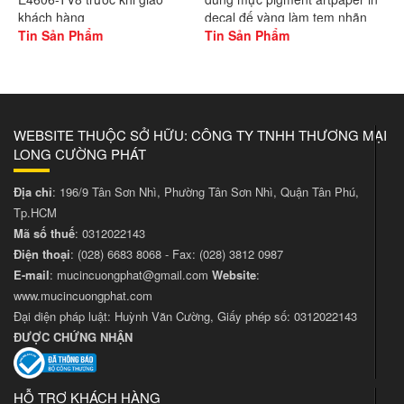
khách hàng
decal đế vàng làm tem nhãn
Tin Sản Phẩm
Tin Sản Phẩm
WEBSITE THUỘC SỞ HỮU: CÔNG TY TNHH THƯƠNG MẠI
LONG CƯỜNG PHÁT
Địa chỉ
: 196/9 Tân Sơn Nhì, Phường Tân Sơn Nhì, Quận Tân Phú,
Tp.HCM
Mã số thuế
: 0312022143
Điện thoại
:
(028) 6683 8068
- Fax:
(028) 3812 0987
E-mail
:
mucincuongphat@gmail.com
Website
:
www.mucincuongphat.com
Đại diện pháp luật: Huỳnh Văn Cường, Giấy phép số: 0312022143
ĐƯỢC CHỨNG NHẬN
HỖ TRỢ KHÁCH HÀNG