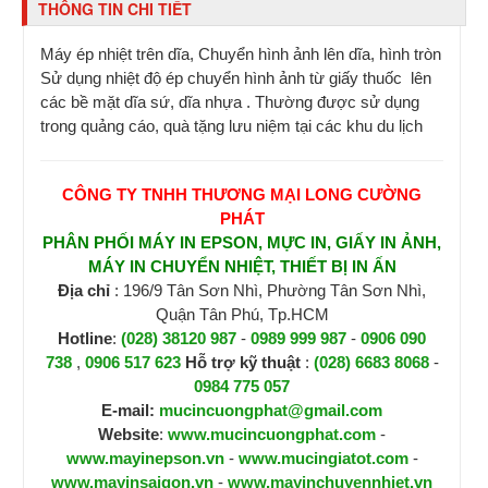
THÔNG TIN CHI TIẾT
Máy ép nhiệt trên dĩa, Chuyển hình ảnh lên dĩa, hình tròn
Sử dụng nhiệt độ ép chuyển hình ảnh từ giấy thuốc lên
các bề mặt dĩa sứ, dĩa nhựa . Thường được sử dụng
trong quảng cáo, quà tặng lưu niệm tại các khu du lịch
CÔNG TY TNHH THƯƠNG MẠI LONG CƯỜNG
PHÁT
PHÂN PHỐI MÁY IN EPSON, MỰC IN, GIẤY IN ẢNH,
MÁY IN CHUYỂN NHIỆT, THIẾT BỊ IN ẤN
Địa chỉ
: 196/9 Tân Sơn Nhì, Phường Tân Sơn Nhì,
Quận Tân Phú, Tp.HCM
Hotline
:
(028) 38120 987
-
0989 999 987
-
0906 090
738
,
0906 517 623
H
ỗ trợ kỹ thuật
:
(028) 6683 8068
-
0984 775 057
E-mail:
mucincuongphat@gmail.com
Website
:
www.mucincuongphat.com
-
www.mayinepson.vn
-
www.mucingiatot.com
-
www.mayinsaigon.vn
-
www.mayinchuyennhiet.vn