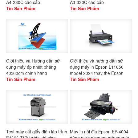
A4-230C cao cấp
A3-330C cao cấp
Tin Sản Phẩm
Tin Sản Phẩm
Giới thiệu và Hướng dẫn sử
Giới thiệu và hướng dẫn sử
dụng máy ép nhiệt phẳng
dụng máy in Epson L11050
40x60cm chính hãng
model 2024 thay thế Epson
Gaoshang
Tin Sản Phẩm
L1300
Tin Sản Phẩm
Test máy cắt giấy điện lập trình
Máy in nội địa Epson EP-4004
E4606-TV8 trước khi giao
dùng mực pigment artpaper in