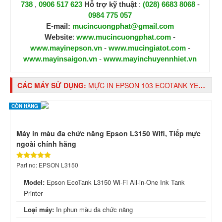
738
,
0906 517 623
H
ỗ trợ kỹ thuật
:
(028) 6683 8068
-
0984 775 057
E-mail:
mucincuongphat@gmail.com
Website
:
www.mucincuongphat.com
-
www.mayinepson.vn
-
www.mucingiatot.com
-
www.mayinsaigon.vn
-
www.mayinchuyennhiet.vn
CÁC MÁY SỬ DỤNG:
MỰC IN EPSON 103 ECOTANK YELLOW INK BOTTLE (C13T00V400)
CÒN HÀNG
Máy in màu đa chức năng Epson L3150 Wifi, Tiếp mực
ngoài chính hãng
Part no: EPSON L3150
Model:
Epson EcoTank L3150 Wi-Fi All-in-One Ink Tank
Printer
Loại máy:
In phun màu đa chức năng