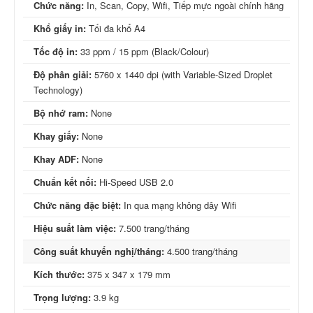
Chức năng:
In, Scan, Copy, Wifi, Tiếp mực ngoài chính hãng
Khổ giấy in:
Tối đa khổ A4
Tốc độ in:
33 ppm / 15 ppm (Black/Colour)
Độ phân giải:
5760 x 1440 dpi (with Variable-Sized Droplet
Technology)
Bộ nhớ ram:
None
Khay giấy:
None
Khay ADF:
None
Chuẩn kết nối:
Hi-Speed USB 2.0
Chức năng đặc biệt:
In qua mạng không dây Wifi
Hiệu suất làm việc:
7.500 trang/tháng
Công suất khuyến nghị/tháng:
4.500 trang/tháng
Kích thước:
375 x 347 x 179 mm
Trọng lượng:
3.9 kg