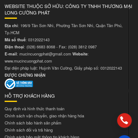
WEBSITE THUỘC SỞ HỮU: CÔNG TY TNHH THƯƠNG MẠI
LONG CƯỜNG PHÁT
Địa chỉ
: 196/9 Tân Sơn Nhì, Phường Tân Sơn Nhì, Quận Tân Phú,
Tp.HCM
Mã số thuế
: 0312022143
Điện thoại
:
(028) 6683 8068
- Fax:
(028) 3812 0987
E-mail
:
mucincuongphat@gmail.com
Website
:
www.mucincuongphat.com
Đại diện pháp luật: Huỳnh Văn Cường, Giấy phép số: 0312022143
ĐƯỢC CHỨNG NHẬN
HỖ TRỢ KHÁCH HÀNG
Quy định và hình thức thanh toán
Chính sách vận chuyển, giao nhận hàng hóa
Chính sách bảo hành sản phẩm
Chính sách đổi và trả hàng
Chính sách bảo mật thông tin khách hàng