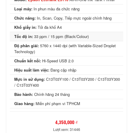
Loại máy:
In phun màu đa chức năng
Chức năng:
In, Scan, Copy, Tiếp mực ngoài chính hãng
Khổ giấy in:
Tối đa khổ A4
Tốc độ in:
33 ppm / 15 ppm (Black/Colour)
Độ phân giải:
5760 x 1440 dpi (with Variable-Sized Droplet
Technology)
Chuẩn kết nối:
Hi-Speed USB 2.0
Hiệu suất làm việc:
Đang cập nhập
Mực in sử dụng:
C13T03Y100 / C13T03Y200 / C13T03Y300
/ C13T03Y400
Bảo hành:
Chính hãng 24 tháng
Giao hàng:
Miễn phí phạm vi TPHCM
4,350,000 ₫
Lượt xem: 31446