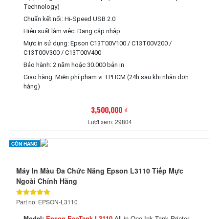
Technology)
Chuẩn kết nối: Hi-Speed USB 2.0
Hiệu suất làm việc: Đang cập nhập
Mực in sử dụng: Epson C13T00V100 / C13T00V200 /
C13T00V300 / C13T00V400
Bảo hành: 2 năm hoặc 30.000 bản in
Giao hàng: Miễn phí phạm vi TPHCM (24h sau khi nhận đơn
hàng)
3,500,000 ₫
Lượt xem: 29804
CÒN HÀNG
Máy In Màu Đa Chức Năng Epson L3110 Tiếp Mực
Ngoài Chính Hãng
Part no: EPSON-L3110
Model:
Epson EcoTank L3110
All-in-One Ink Tank Printer