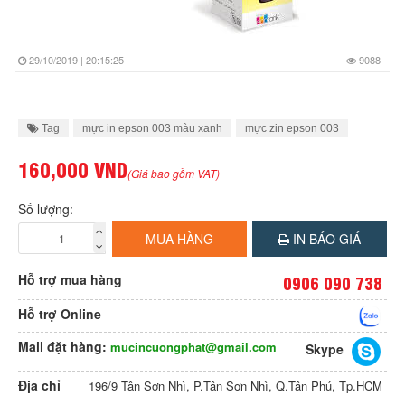
29/10/2019 | 20:15:25
9088
Tag
mực in epson 003 màu xanh
mực zin epson 003
160,000 VND
(Giá bao gồm VAT)
Số lượng:
MUA HÀNG
IN BÁO GIÁ
Hỗ trợ mua hàng
0906 090 738
Hỗ trợ Online
Mail đặt hàng:
mucincuongphat@gmail.com
Skype
Địa chỉ
196/9 Tân Sơn Nhì, P.Tân Sơn Nhì, Q.Tân Phú, Tp.HCM