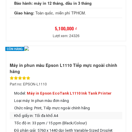
Bảo hành:
máy in 12 tháng, đầu in 3 tháng
Giao hàng:
Toàn quốc, miễn phí TPHCM.
5,100,000 ₫
Lượt xem: 24326
CÒN HÀNG
Máy in phun màu Epson L1110 Tiếp mực ngoài chính
hãng
Part no: EPSON-L1110
Model:
Máy in Epson EcoTank L1110 Ink Tank Printer
Loại máy: In phun màu đơn năng
Chức năng: Print,
Tiếp mực ngoài chính hãng
Khổ giấy in: Tối đa khổ A4
Tốc độ in: 33 ppm / 15 ppm (Black/Colour)
Độ phân giải: 5760 x 1440 dpi (with Variable-Sized Droplet