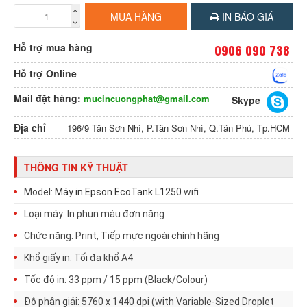
MUA HÀNG
IN BÁO GIÁ
Hỗ trợ mua hàng
0906 090 738
Hỗ trợ Online
Mail đặt hàng:
mucincuongphat@gmail.com
Skype
Địa chỉ
196/9 Tân Sơn Nhì, P.Tân Sơn Nhì, Q.Tân Phú, Tp.HCM
THÔNG TIN KỸ THUẬT
Model:
Máy in Epson EcoTank L1250
wifi
Loại máy: In phun màu đơn năng
Chức năng: Print,
Tiếp mực ngoài chính hãng
Khổ giấy in: Tối đa khổ A4
Tốc độ in: 33 ppm / 15 ppm (Black/Colour)
Độ phân giải: 5760 x 1440 dpi (with Variable-Sized Droplet