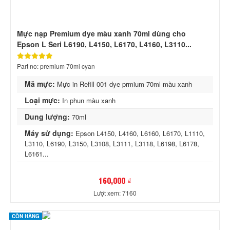
Mực nạp Premium dye màu xanh 70ml dùng cho
Epson L Seri L6190, L4150, L6170, L4160, L3110...
Part no: premium 70ml cyan
Mã mực:
Mực in Refill 001 dye prmium 70ml màu xanh
Loại mực:
In phun màu xanh
Dung lượng:
70ml
Máy sử dụng:
Epson L4150, L4160, L6160, L6170, L1110,
L3110, L6190, L3150, L3108, L3111, L3118, L6198, L6178,
L6161...
160,000 ₫
Lượt xem: 7160
CÒN HÀNG