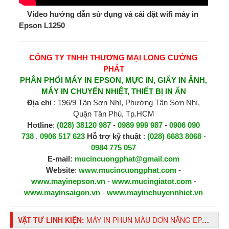
Video hướng dẫn sử dụng và cái đặt wifi máy in
Epson L1250
CÔNG TY TNHH THƯƠNG MẠI LONG CƯỜNG
PHÁT
PHÂN PHỐI MÁY IN EPSON, MỰC IN, GIẤY IN ẢNH,
MÁY IN CHUYỂN NHIỆT, THIẾT BỊ IN ẤN
Địa chỉ
: 196/9 Tân Sơn Nhì, Phường Tân Sơn Nhì,
Quận Tân Phú, Tp.HCM
Hotline
:
(028) 38120 987
-
0989 999 987
-
0906 090
738
,
0906 517 623
H
ỗ trợ kỹ thuật
:
(028) 6683 8068
-
0984 775 057
E-mail:
mucincuongphat@gmail.com
Website
:
www.mucincuongphat.com
-
www.mayinepson.vn
-
www.mucingiatot.com
-
www.mayinsaigon.vn
-
www.mayinchuyennhiet.vn
VẬT TƯ LINH KIỆN:
MÁY IN PHUN MÀU ĐƠN NĂNG EPSON L1250 WIFI