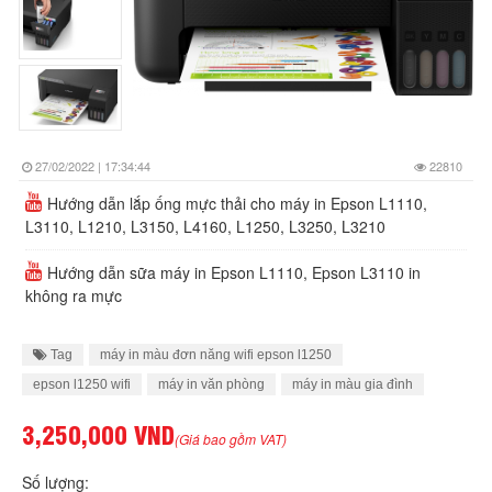
27/02/2022 | 17:34:44
22810
Hướng dẫn lắp ống mực thải cho máy in Epson L1110,
L3110, L1210, L3150, L4160, L1250, L3250, L3210
Hướng dẫn sữa máy in Epson L1110, Epson L3110 in
không ra mực
Tag
máy in màu đơn năng wifi epson l1250
epson l1250 wifi
máy in văn phòng
máy in màu gia đình
3,250,000 VND
(Giá bao gồm VAT)
Số lượng: