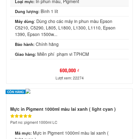
In phun màu, Pigment
Loại mực:
Bình 1 lít
Dung lượng:
: Dùng cho các máy in phun màu Epson
Máy dùng
C5210, C5290, L805, L1800, L1300, L1110, Epson
1390, Epson 1500w...
Chính hãng
Bảo hành:
Miễn phí phạm vi TPHCM
Giao hàng:
600,000 ₫
Lượt xem: 22274
CÒN HÀNG
Mực in Pigment 1000ml màu lai xanh ( light cyan )
Part no: pigment 1000ml LC
Mực in Pigment 1000ml màu lai xanh (
Mã mực: