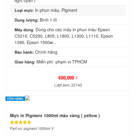
light cyan )
In phun màu, Pigment
Loại mực:
Bình 1 lít
Dung lượng:
: Dùng cho các máy in phun màu Epson
Máy dùng
C5210, C5290, L805, L1800, L1300, L1110, Epson
1390, Epson 1500w...
Chính hãng
Bảo hành:
Miễn phí phạm vi TPHCM
Giao hàng:
600,000 ₫
Lượt xem: 22143
CÒN HÀNG
Mực in Pigment 1000ml màu vàng ( yellow )
Part no: pigment 1000ml Y