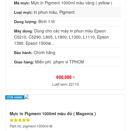
Mực in Pigment 1000ml màu vàng ( yellow )
Mã mực:
In phun màu, Pigment
Loại mực:
Bình 1 lít
Dung lượng:
: Dùng cho các máy in phun màu Epson
Máy dùng
C5210, C5290, L805, L1800, L1300, L1110, Epson
1390, Epson 1500w...
Chính hãng
Bảo hành:
Miễn phí phạm vi TPHCM
Giao hàng:
600,000 ₫
Lượt xem: 22115
CÒN HÀNG
Mực in Pigment 1000ml màu đỏ ( Magenta )
Part no: pigment 1000ml M