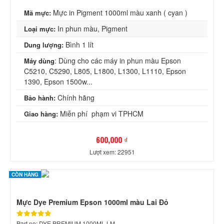
Mực in Pigment 1000ml màu xanh ( cyan )
Mã mực:
In phun màu, Pigment
Loại mực:
Bình 1 lít
Dung lượng:
: Dùng cho các máy in phun màu Epson
Máy dùng
C5210, C5290, L805, L1800, L1300, L1110, Epson
1390, Epson 1500w...
Chính hãng
Bảo hành:
Miễn phí phạm vi TPHCM
Giao hàng:
600,000 ₫
Lượt xem: 22951
CÒN HÀNG
Mực Dye Premium Epson 1000ml màu Lai Đỏ
Part no: DYE PREMIUM 1000ML LM