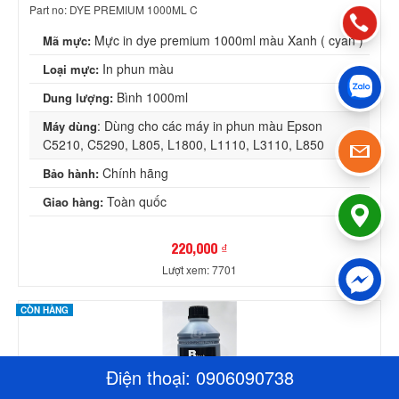
Part no: DYE PREMIUM 1000ML C
Mực in dye premium 1000ml màu Xanh ( cyan )
Mã mực:
In phun màu
Loại mực:
Bình 1000ml
Dung lượng:
: Dùng cho các máy in phun màu Epson
Máy dùng
C5210, C5290, L805, L1800, L1110, L3110, L850
Chính hãng
Bảo hành:
Toàn quốc
Giao hàng:
220,000 ₫
Lượt xem: 7701
CÒN HÀNG
Điện thoại:
0906090738