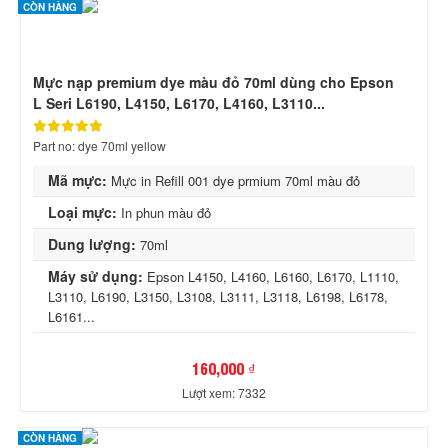
CÒN HÀNG
Mực nạp premium dye màu đỏ 70ml dùng cho Epson
L Seri L6190, L4150, L6170, L4160, L3110...
Part no: dye 70ml yellow
Mã mực:
Mực in Refill 001 dye prmium 70ml màu đỏ
Loại mực:
In phun màu đỏ
Dung lượng:
70ml
Máy sử dụng:
Epson L4150, L4160, L6160, L6170, L1110,
L3110, L6190, L3150, L3108, L3111, L3118, L6198, L6178,
L6161...
160,000 ₫
Lượt xem: 7332
CÒN HÀNG