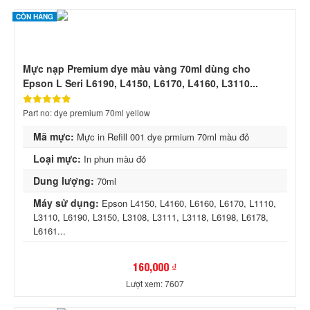
CÒN HÀNG
Mực nạp Premium dye màu vàng 70ml dùng cho
Epson L Seri L6190, L4150, L6170, L4160, L3110...
Part no: dye premium 70ml yellow
Mã mực:
Mực in Refill 001 dye prmium 70ml màu đỏ
Loại mực:
In phun màu đỏ
Dung lượng:
70ml
Máy sử dụng:
Epson L4150, L4160, L6160, L6170, L1110,
L3110, L6190, L3150, L3108, L3111, L3118, L6198, L6178,
L6161...
160,000 ₫
Lượt xem: 7607