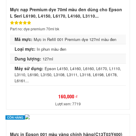
Mực nạp Premium dye 70ml màu đen dùng cho Epson
L Seri L6190, L4150, L6170, L4160, L3110...
Part no: dye premium 70ml bk
Mã mực:
Mực in Refill 001 Premium dye 127ml màu đen
Loại mực:
In phun màu đen
Dung lượng:
127ml
Máy sử dụng:
Epson L4150, L4160, L6160, L6170, L1110,
L3110, L6190, L3150, L3108, L3111, L3118, L6198, L6178,
L6161...
160,000 ₫
Lượt xem: 7719
CÒN HÀNG
Mực in Epson 001 màu vàng chính hãng(C13T03Y400)