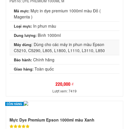
Part no: DYE PREMIUM 1000ML M
Mực in dye premium 1000ml màu Đỏ (
Mã mực:
Magenta )
In phun màu
Loại mực:
Bình 1000ml
Dung lượng:
: Dùng cho các máy in phun màu Epson
Máy dùng
C5210, C5290, L805, L1800, L1110, L3110, L850
Chính hãng
Bảo hành:
Toàn quốc
Giao hàng:
220,000 ₫
Lượt xem: 7419
CÒN HÀNG
Mực Dye Premium Epson 1000ml màu Xanh