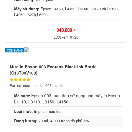
Máy sử dụng:
Epson L4150, L4160, L6160, L6170 và L6190,
L4260,L6270,L6290...
340,000 ₫
Lượt xem: 9120
CÒN HÀNG
Mực in Epson 003 Ecotank Black Ink Bottle
(C13T00V100)
Part no: mực in epson 003 màu đen
Epson 003 màu đen sử dụng cho máy in Epson
Mã mực:
L1110, L3110, L3150, L4150...
Loại mực:
In phun màu đen
Dung lượng:
70 ml, 4.000 trang độ phủ 5%