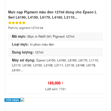
Mực nạp Pigment màu đen 127ml dùng cho Epson L
Seri L6190, L4150, L6170, L4160, L3110...
Part no: pigment 127ml bk
Mã mực:
Mực in Refill 001 Pigment 127ml
Loại mực:
In phun màu đen
Dung lượng:
127ml
Máy sử dụng:
Epson L4150, L4160, L6160, L6170, L1110,
L3110, L6190, L3150, L3108, L3111, L3118, L6198, L6178,
L6161...
160,000 ₫
Lượt xem: 7161
CÒN HÀNG