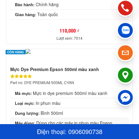
Chính hãng
Bảo hành:
Toàn quốc
Giao hàng:
110,000 ₫
Lượt xem: 7014
CÒN HÀNG
Mực Dye Premium Epson 500ml màu xanh
Part no: DYE PREMIUM 500ML CYAN
Mực in dye premium 500ml màu xanh
Mã mực:
In phun màu
Loại mực:
Bình 500ml
Dung lượng:
: Dùng cho các máy in phun màu Epson
Máy dùng
C5210, C5290, L805, L1800, L1110, L3110, L850
Điện thoại:
0906090738