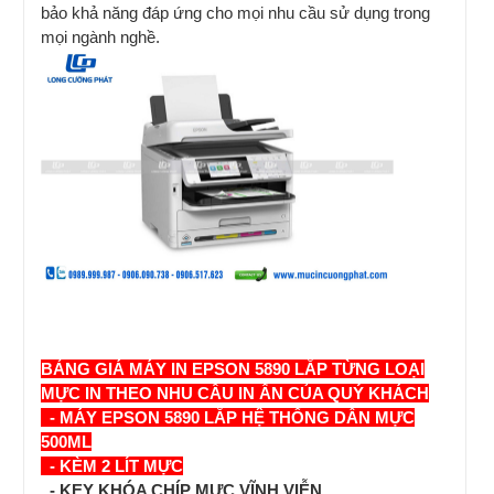
bảo khả năng đáp ứng cho mọi nhu cầu sử dụng trong
mọi ngành nghề.
BẢNG GIÁ MÁY IN
EPSON 5890
LẮP TỪNG LOẠI
MỰC IN THEO NHU CẦU IN ẤN CỦA QUÝ KHÁCH
-
MÁY EPSON 5890 LẮP HỆ THỐNG DẪN MỰC
500ML
- KÈM 2 LÍT MỰC
- KEY KHÓA CHÍP MỰC VĨNH VIỄN