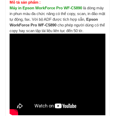
Mô tả sản phẩm :
Máy in Epson WorkForce Pro WF-C5890
là dòng máy
in phun màu đa chức năng có thể copy, scan, in đảo mặt
tự động, fax. Với bộ ADF được tích hợp sẵn,
Epson
WorkForce Pro WF-C5890
cho phép người dùng có thể
copy hay scan tập tài liệu liên tục đến 50 tờ.