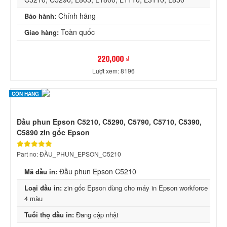
Chính hãng
Bảo hành:
Toàn quốc
Giao hàng:
220,000 ₫
Lượt xem: 8196
CÒN HÀNG
Đầu phun Epson C5210, C5290, C5790, C5710, C5390,
C5890 zin gốc Epson
Part no: ĐẦU_PHUN_EPSON_C5210
Đầu phun Epson C5210
Mã đầu in:
Loại đầu in:
zin gốc Epson dùng cho máy in Epson workforce
4 màu
Tuổi thọ đầu in:
Đang cập nhật