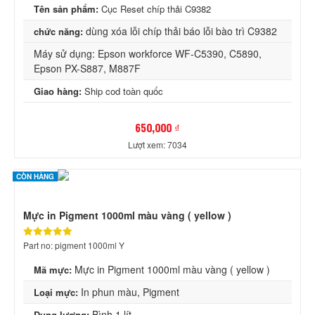
Tên sản phẩm:
Cục Reset chíp thải C9382
dùng xóa lỗi chíp thải báo lỗi bào trì C9382
chức năng:
Máy sử dụng: Epson workforce WF-C5390, C5890,
Epson PX-S887, M887F
Giao hàng:
Ship cod toàn quốc
650,000 ₫
Lượt xem: 7034
CÒN HÀNG
Mực in Pigment 1000ml màu vàng ( yellow )
Part no: pigment 1000ml Y
Mực in Pigment 1000ml màu vàng ( yellow )
Mã mực:
In phun màu, Pigment
Loại mực:
Bình 1 lít
Dung lượng: