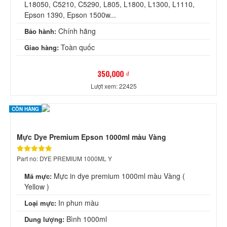
L18050, C5210, C5290, L805, L1800, L1300, L1110,
Epson 1390, Epson 1500w...
Chính hãng
Bảo hành:
Toàn quốc
Giao hàng:
350,000 ₫
Lượt xem: 22425
CÒN HÀNG
Mực Dye Premium Epson 1000ml màu Vàng
Part no: DYE PREMIUM 1000ML Y
Mực in dye premium 1000ml màu Vàng (
Mã mực:
Yellow )
In phun màu
Loại mực:
Bình 1000ml
Dung lượng: