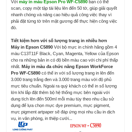
Với
máy in màu Epson Pro WF-C5890
bạn có thể
scan, copy một tập tài liệu lên đến 50 tờ, giúp giải quyết
nhanh chóng và nâng cao hiệu quả công việc thay vì
phải đặt từng tờ trên mặt gương để thực hiện công việc
đó.
Tiết kiệm hơn với số lượng trang in nhiều hơn
Máy in Epson C5890
Với bộ mực in chính hãng gồm 4
màu C13T11F Black, Cyan, Magenta, Yellow của Epson
cho ra những bản in có độ bền màu cao với chi phí thấp
nhất.
Máy in màu đa chức năng Epson WorkForce
Pro WF-C5890
có thể in với số lượng trang in lên đến
3.000 trang trắng đen và 3.000 trang màu với độ phủ
mực tiêu chuẩn. Ngoài ra quý khách có thể in số lượng
lớn khi lắp đặt thêm bộ hệ thống mực bên ngoài với
dung tích lên đến 500ml mỗi màu tùy theo nhu cầu sử
dụng để lựa chọn mực dye premium, mực pigment,
mực pigment artpaper sẽ đáp ứng mọi nhu cầu in dịch
vụ, in văn phòng, in thiệp cưới...