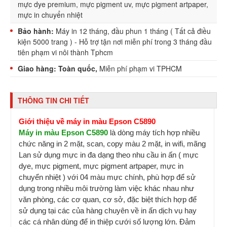
mực dye premium, mực pigment uv, mực pigment artpaper,
mực in chuyển nhiệt
Bảo hành:
Máy in 12 tháng, đầu phun 1 tháng ( Tất cả điều
kiện 5000 trang ) - Hỗ trợ tận nơi miễn phí trong 3 tháng đầu
tiên phạm vi nôi thành Tphcm
Giao hàng: Toàn quốc,
Miễn phí phạm vi TPHCM
THÔNG TIN CHI TIẾT
Giới thiệu về máy in màu Epson C5890
Máy in màu Epson C5890
là dòng máy tích hợp nhiều
chức năng in 2 mặt, scan, copy màu 2 mặt, in wifi, mãng
Lan sử dụng mực in đa dạng theo nhu cầu in ấn ( mực
dye, mực pigment, mực pigment artpaper, mực in
chuyển nhiệt ) với 04 màu mực chính, phù hợp để sử
dụng trong nhiều môi trường làm việc khác nhau như
văn phòng, các cơ quan, cơ sở, đặc biệt thích hợp để
sử dụng tại các của hàng chuyên về in ấn dịch vụ hay
các cá nhân dùng để in thiệp cưới số lượng lớn. Đảm