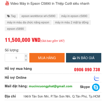
Video Máy in Epson C5890 in Thiệp Cưới siêu nhanh
Tag
epson workforce wf-c5890
máy in epson c5890
máy in màu đa chức năng epson
máy in màu 2 mặt tự động
epson c5890
11,500,000 VND
(Giá bao gồm VAT)
Số lượng:
MUA HÀNG
IN BÁO GIÁ
Hỗ trợ mua hàng
0906 090 738
Hỗ trợ Online
Mail đặt hàng:
mucincuongphat@gmail.com
Skype
Địa chỉ
196/9 Tân Sơn Nhì, P.Tân Sơn Nhì, Q.Tân Phú, Tp.HCM