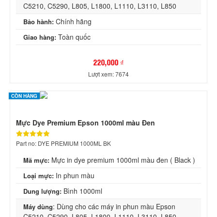
C5210, C5290, L805, L1800, L1110, L3110, L850
Chính hãng
Bảo hành:
Toàn quốc
Giao hàng:
220,000 ₫
Lượt xem: 7674
CÒN HÀNG
Mực Dye Premium Epson 1000ml màu Đen
Part no: DYE PREMIUM 1000ML BK
Mực in dye premium 1000ml màu đen ( Black )
Mã mực:
In phun màu
Loại mực:
Bình 1000ml
Dung lượng:
: Dùng cho các máy in phun màu Epson
Máy dùng
C5210, C5290, L805, L1800, L1110, L3110, L850