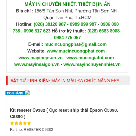
MÁY IN CHUYỂN NHIỆT, THIẾT BỊ IN ẤN
Địa chỉ
: 196/9 Tân Sơn Nhì, Phường Tân Sơn Nhì,
Quận Tân Phú, Tp.HCM
Hotline
:
(028) 38120 987
-
0989 999 987
-
0906 090
738
,
0906 517 623
H
ỗ trợ kỹ thuật
:
(028) 6683 8068
-
0984 775 057
E-mail:
mucincuongphat@gmail.com
Website
:
www.mucincuongphat.com
-
www.mayinepson.vn
-
www.mucingiatot.com
-
www.mayinsaigon.vn
-
www.mayinchuyennhiet.vn
VẬT TƯ LINH KIỆN:
MÁY IN MÀU ĐA CHỨC NĂNG EPSON WORKFORCE PRO WF-C5890 - IN 2 MẶT SIÊU TỐC
CÒN HÀNG
Kít reseter C9382 ( Cục reset ship thải Epson C5390,
C5890 )
Part no: RESETER C9382