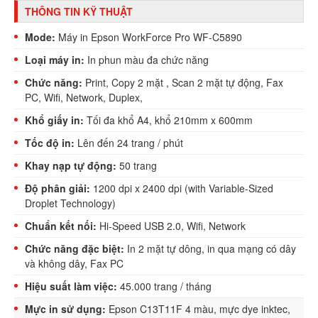
THÔNG TIN KỸ THUẬT
Mode:
Máy in Epson WorkForce Pro WF-C5
890
Loại máy in:
In phun màu đa chức năng
Chức năng:
Print, Copy 2 mặt , Scan 2 mặt tự động, Fax
PC, Wifi, Network, Duplex,
Khổ giấy in:
Tối đa khổ A4, khổ 210mm x 600mm
Tốc độ in:
Lên đến 24 trang / phút
Khay nạp tự động:
50 trang
Độ phân giải:
1200 dpi x 2400 dpi (with Variable-Sized
Droplet Technology)
Chuẩn kết nối:
Hi-Speed USB 2.0, Wifi, Network
Chức năng đặc biệt:
In 2 mặt tự dông, in qua mạng có dây
và không dây, Fax PC
Hiệu suất làm việc:
45.000 trang / tháng
Mực in sử dụng:
Epson C13T11F 4 màu, mực dye inktec,