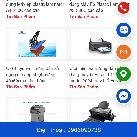
dụng Máy ép plastic laminator
dụng Máy Ép Plastic Laminator
A4-230C cao cấp
A3-330C cao cấp
Tin Sản Phẩm
Tin Sản Phẩm
Giới thiệu và Hướng dẫn sử
Giới thiệu và hướng dẫn sử
dụng máy ép nhiệt phẳng
dụng máy in Epson L11050
40x60cm chính hãng
model 2024 thay thế Epson
Gaoshang
Tin Sản Phẩm
L1300
Tin Sản Phẩm
Điện thoại:
0906090738