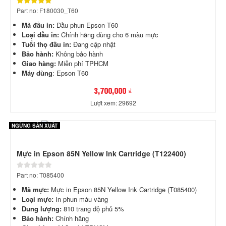
Part no: F180030_T60
Mã đầu in:
Đầu phun Epson T60
Loại đầu in:
Chính hãng dùng cho 6 màu mực
Tuổi thọ đầu in:
Đang cập nhật
Bảo hành:
Không bảo hành
Giao hàng:
Miễn phí TPHCM
Máy dùng
: Epson T60
3,700,000 ₫
Lượt xem: 29692
NGỪNG SẢN XUẤT
Mực in Epson 85N Yellow Ink Cartridge (T122400)
Part no: T085400
Mã mực:
Mực in Epson 85N Yellow Ink Cartridge (T085400)
Loại mực:
In phun màu vàng
Dung lượng:
810 trang độ phủ 5%
Bảo hành:
Chính hãng