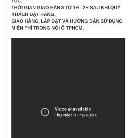
TỤC.
THỜI GIAN GIAO HÀNG TỪ 1H - 2H SAU KHI QUÝ
KHÁCH ĐẶT HÀNG.
GIAO HÀNG, LẮP ĐẶT VÀ HƯỚNG DẪN SỬ DỤNG
MIỄN PHÍ TRONG NỘI Ô TPHCM.