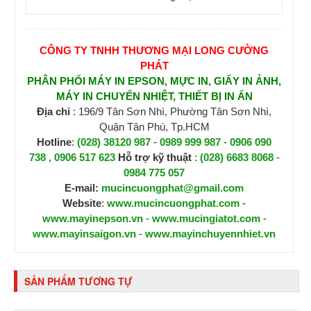
CÔNG TY TNHH THƯƠNG MẠI LONG CƯỜNG
PHÁT
PHÂN PHỐI MÁY IN EPSON, MỰC IN, GIẤY IN ẢNH,
MÁY IN CHUYỂN NHIỆT, THIẾT BỊ IN ẤN
Địa chỉ
: 196/9 Tân Sơn Nhì, Phường Tân Sơn Nhì,
Quận Tân Phú, Tp.HCM
Hotline
:
(028) 38120 987
-
0989 999 987
-
0906 090
738
,
0906 517 623
H
ỗ trợ kỹ thuật
:
(028) 6683 8068
-
0984 775 057
E-mail:
mucincuongphat@gmail.com
Website
:
www.mucincuongphat.com
-
www.mayinepson.vn
-
www.mucingiatot.com
-
www.mayinsaigon.vn
-
www.mayinchuyennhiet.vn
SẢN PHẨM TƯƠNG TỰ