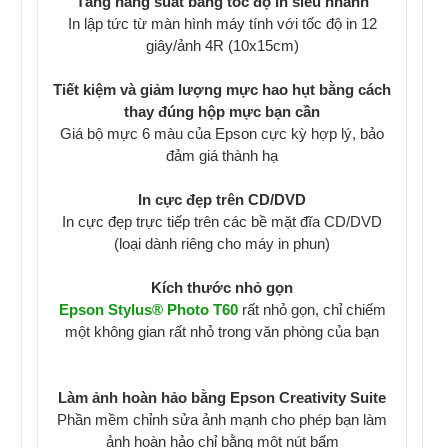
Tăng năng suất bằng tốc độ in siêu nhanh
In lập tức từ màn hình máy tính với tốc độ in 12
giây/ảnh 4R (10x15cm)
Tiết kiệm và giảm lượng mực hao hụt bằng cách
thay đúng hộp mực bạn cần
Giá bộ mực 6 màu của Epson cực kỳ hợp lý, bảo
đảm giá thành hạ
In cực đẹp trên CD/DVD
In cực đẹp trực tiếp trên các bề mặt đĩa CD/DVD
(loại dành riêng cho máy in phun)
Kích thước nhỏ gọn
Epson
Stylus® Photo T60
rất nhỏ gọn, chỉ chiếm
một không gian rất nhỏ trong văn phòng của bạn
Làm ảnh hoàn hảo bằng Epson Creativity Suite
Phần mềm chỉnh sửa ảnh mạnh cho phép bạn làm
ảnh hoàn hảo chỉ bằng một nút bấm