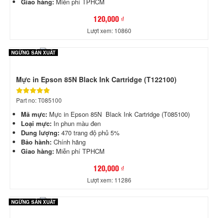
Giao hàng:
Miễn phí TPHCM
120,000 ₫
Lượt xem: 10860
NGỪNG SẢN XUẤT
Mực in Epson 85N Black Ink Cartridge (T122100)
Part no: T085100
Mã mực:
Mực in Epson 85N Black Ink Cartridge (T085100)
Loại mực:
In phun màu đen
Dung lượng:
470 trang độ phủ 5%
Bảo hành:
Chính hãng
Giao hàng:
Miễn phí TPHCM
120,000 ₫
Lượt xem: 11286
NGỪNG SẢN XUẤT