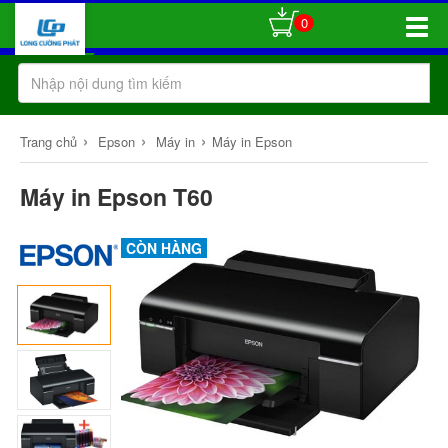
0
Toggle
Naviga
›
›
›
Trang chủ
Epson
Máy in
Máy in Epson
Máy in Epson T60
CÒN HÀNG