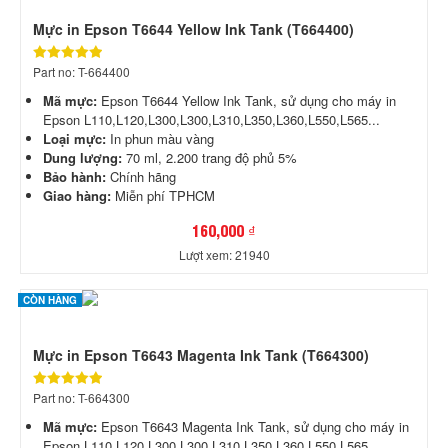
Mực in Epson T6644 Yellow Ink Tank (T664400)
Part no: T-664400
Mã mực:
Epson T6644 Yellow Ink Tank,
sử dụng cho máy in
Epson L110,L120,L300,L300,L310,L350,L360,L550,L565...
Loại mực:
In phun màu vàng
Dung lượng:
70 ml, 2.200 trang độ phủ 5%
Bảo hành:
Chính hãng
Giao hàng:
Miễn phí TPHCM
160,000 ₫
Lượt xem: 21940
CÒN HÀNG
Mực in Epson T6643 Magenta Ink Tank (T664300)
Part no: T-664300
Mã mực:
Epson T6643 Magenta Ink Tank,
sử dụng cho máy in
Epson L110,L120,L300,L300,L310,L350,L360,L550,L565...