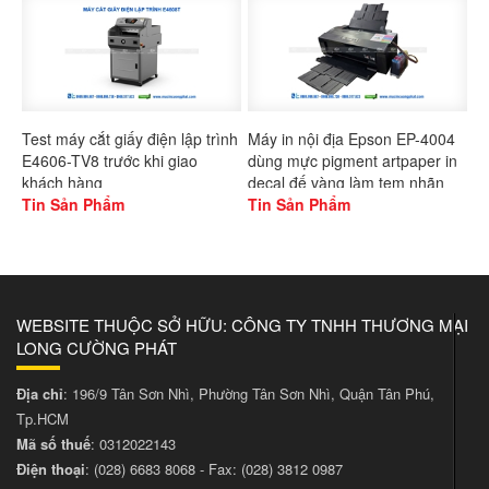
Test máy cắt giấy điện lập trình
Máy in nội địa Epson EP-4004
E4606-TV8 trước khi giao
dùng mực pigment artpaper in
khách hàng
decal đế vàng làm tem nhãn
Tin Sản Phẩm
Tin Sản Phẩm
WEBSITE THUỘC SỞ HỮU: CÔNG TY TNHH THƯƠNG MẠI
LONG CƯỜNG PHÁT
Địa chỉ
: 196/9 Tân Sơn Nhì, Phường Tân Sơn Nhì, Quận Tân Phú,
Tp.HCM
Mã số thuế
: 0312022143
Điện thoại
:
(028) 6683 8068
- Fax:
(028) 3812 0987