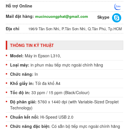
Hỗ trợ Online
Mail đặt hàng:
mucincuongphat@gmail.com
Skype
Địa chỉ
196/9 Tân Sơn Nhì, P.Tân Sơn Nhì, Q.Tân Phú, Tp.HCM
THÔNG TIN KỸ THUẬT
Model:
Máy in Epson L310,
Loại máy:
in phun màu tiếp mực ngoài chính hãng
Chức năng:
In
Khổ giấy in:
Tối đa khổ A4
Tốc độ in:
33 ppm / 15 ppm (Black/Colour)
Độ phân giải:
5760 x 1440 dpi (with Variable-Sized Droplet
Technology)
Chuẩn kết nối:
Hi-Speed USB 2.0
Chức năng đặc biệt:
Có sẵn bộ tiếp mực ngoài chính hãng