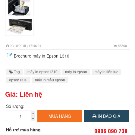
20/10/2015 | 17:46:24
55800
Brochure máy in Epson L310
Tag
máy in epson l310
máy in epson
máy in liên tục
epson l310
máy in màu epson
Giá: Liên hệ
Số lượng:
MUA HÀNG
IN BÁO GIÁ
Hỗ trợ mua hàng
0906 090 738