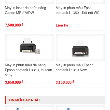
Máy in laser đa chức năng
Máy in phun màu Epson
Canon MF 275DW
ecotank L1350 - Kết nối Wifi
7,500,000
Liên hệ
đ
Máy in phun màu đa năng
Máy in phun màu Epson
Epson ecotank L3310, In scan
ecotank L1310 New
copy
3,650,000
3,150,000
đ
đ
TIN MỚI CẬP NHẬT