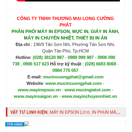
CÔNG TY TNHH THƯƠNG MẠI LONG CƯỜNG
PHÁT
PHÂN PHỐI MÁY IN EPSON, MỰC IN, GIẤY IN ẢNH,
MÁY IN CHUYỂN NHIỆT, THIẾT BỊ IN ẤN
Địa chỉ
: 196/9 Tân Sơn Nhì, Phường Tân Sơn Nhì,
Quận Tân Phú, Tp.HCM
Hotline
:
(028) 38120 987
-
0989 999 987
-
0906 090
738
,
0906 517 623
H
ỗ trợ kỹ thuật
:
(028) 6683 8068
-
0984 775 057
E-mail:
mucincuongphat@gmail.com
Website
:
www.mucincuongphat.com
-
www.mayinepson.vn
-
www.mucingiatot.com
-
www.mayinsaigon.vn
-
www.mayinchuyennhiet.vn
VẬT TƯ LINH KIỆN:
MÁY IN EPSON L310, IN PHUN MÀU TIẾP MỰC NGOÀI CHÍNH HÃNG
CÒN HÀNG