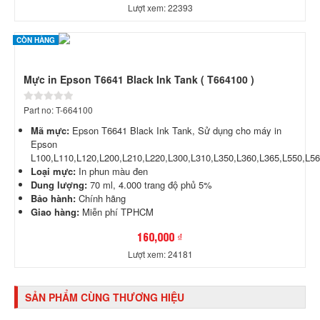
Lượt xem: 22393
CÒN HÀNG
Mực in Epson T6641 Black Ink Tank ( T664100 )
Part no: T-664100
Mã mực:
Epson T6641 Black Ink Tank, Sử dụng cho máy in
Epson
L100,L110,L120,L200,L210,L220,L300,L310,L350,L360,L365,L550,L56
Loại mực:
In phun màu đen
Dung lượng:
70 ml, 4.000 trang độ phủ 5%
Bảo hành:
Chính hãng
Giao hàng:
Miễn phí TPHCM
160,000 ₫
Lượt xem: 24181
SẢN PHẨM CÙNG THƯƠNG HIỆU