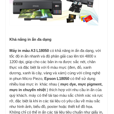
Khả năng in ấn đa dạng
Máy in màu A3 L18050
có khả năng in ấn đa dạng, với
tốc độ in ấn nhanh và độ phân giải cao lên tới 4800 x
1200 dpi, giúp cho các bản in ra được sắc nét, chân
thực và đặc biệt là với 6 màu mực (đen, đỏ, xanh
dương, xanh lá cây, vàng và xám) cùng với công nghệ
in phun Micro Piezo,
Epson L18050
có thể sử dụng
nhiều loại mực in khác nhau (
mực dye, mực pigment,
mực in chuyển nhiệt
) thích hợp với nhu cầu in ấn của
quý khách. máy có thể tái tạo màu sắc chính xác và rực
rỡ, đặc biệt là khi in các tài liệu có yêu cầu về màu sắc
như hình ảnh, biểu đồ, poster hoặc thiết kế đồ họa.
Không chỉ có thể in ấn các tài liệu tiêu chuẩn như giấy in,