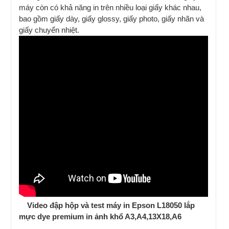
máy còn có khả năng in trên nhiều loại giấy khác nhau,
bao gồm giấy dày, giấy glossy, giấy photo, giấy nhãn và
giấy chuyển nhiệt.
Video đập hộp và test máy in Epson L18050 lắp
mực dye premium in ảnh khổ A3,A4,13X18,A6