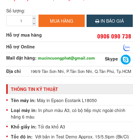
Số lượng:
MUA HÀNG
IN BÁO GIÁ
Hỗ trợ mua hàng
0906 090 738
Hỗ trợ Online
Mail đặt hàng:
mucincuongphat@gmail.com
Skype
Địa chỉ
196/9 Tân Sơn Nhì, P.Tân Sơn Nhì, Q.Tân Phú, Tp.HCM
THÔNG TIN KỸ THUẬT
Tên máy in:
Máy in Epson Ecotank L18050
Loại máy in:
In phun màu A3, có bộ tiếp mực ngoài chính
hãng 6 màu
Khổ giấy in:
Tối đa khổ A3
Tốc độ in:
Với bản in Test Demo Approx. 15/5.5ipm (Bk/Cl)