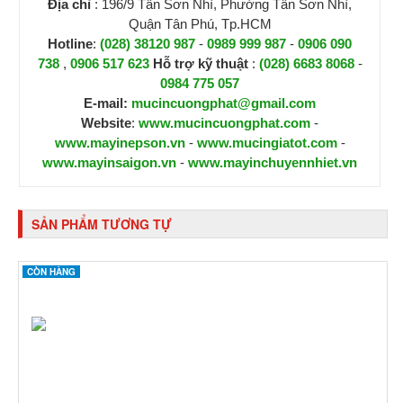
Địa chỉ
: 196/9 Tân Sơn Nhì, Phường Tân Sơn Nhì,
Quận Tân Phú, Tp.HCM
Hotline
:
(028) 38120 987
-
0989 999 987
-
0906 090
738
,
0906 517 623
H
ỗ trợ kỹ thuật
:
(028) 6683 8068
-
0984 775 057
E-mail:
mucincuongphat@gmail.com
Website
:
www.mucincuongphat.com
-
www.mayinepson.vn
-
www.mucingiatot.com
-
www.mayinsaigon.vn
-
www.mayinchuyennhiet.vn
SẢN PHẨM TƯƠNG TỰ
CÒN HÀNG