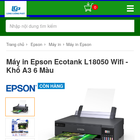
0
Toggle
Naviga
›
›
›
Trang chủ
Epson
Máy in
Máy in Epson
Máy in Epson Ecotank L18050 Wifi -
Khổ A3 6 Màu
CÒN HÀNG