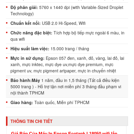
Độ phân giải:
5760 x 1440 dpi (with Variable-Sized Droplet
Technology)
Chuẩn kết nối:
USB 2.0 Hi-Speed, Wifi
Chức năng đặc biệt:
Tích hợp bộ tiếp mực ngoài 6 màu, in
qua wifi
Hiệu suất làm việc:
15.000 trang / tháng
Mực in sử dụng:
Epson 057 đen, xanh, đỏ, vàng, lai đỏ, lai
xanh, mực inktec, mực dye uv,mực dye premium, mực
pigment uv, mực pigment artpaper, mực in chuyển nhiệt
Bảo hành:Máy
1 năm, đầu in 1,5 tháng (Tất cả điều kiện
5000 trang ) - Hỗ trợ tận nơi miễn phí 3 tháng đầu phạm vi
nội thành TPHCM
Giao hàng:
Toàn quốc, Miễn phí TPHCM
THÔNG TIN CHI TIẾT
Giá Bán Của Máy In Epson Ecotank L18050 wifi lắp