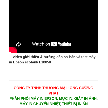
video giới thiệu & hướng dẫn cơ bản và test máy
in Epson ecotank L18050
CÔNG TY TNHH THƯƠNG MẠI LONG CƯỜNG
PHÁT
PHÂN PHỐI MÁY IN EPSON, MỰC IN, GIẤY IN ẢNH,
MÁY IN CHUYỂN NHIỆT, THIẾT BỊ IN ẤN