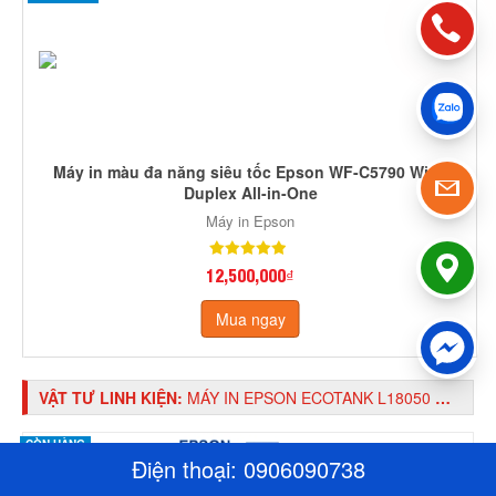
Máy in màu đa năng siêu tốc Epson WF-C5790 Wi-Fi
Duplex All-in-One
Máy in Epson
12,500,000₫
Mua ngay
VẬT TƯ LINH KIỆN:
MÁY IN EPSON ECOTANK L18050 WIFI - KHỔ A3 6 MÀU
CÒN HÀNG
Điện thoại:
0906090738