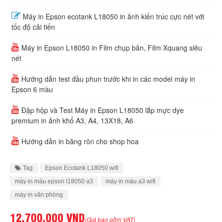
Máy in Epson ecotank L18050 in ảnh kiến trúc cực nét với
tốc độ cải tiến
Máy in Epson L18050 in Film chụp bản, Film Xquang siêu
nét
Hướng dẫn test đầu phun trước khi in các model máy in
Epson 6 màu
Đập hộp và Test Máy in Epson L18050 lắp mực dye
premium in ảnh khổ A3, A4, 13X18, A6
Hướng dẫn in băng rôn cho shop hoa
Tag
Epson Ecotank L18050 wifi
máy in màu epson l18050 a3
máy in màu a3 wifi
máy in văn phòng
12,700,000 VND
(Giá bao gồm VAT)