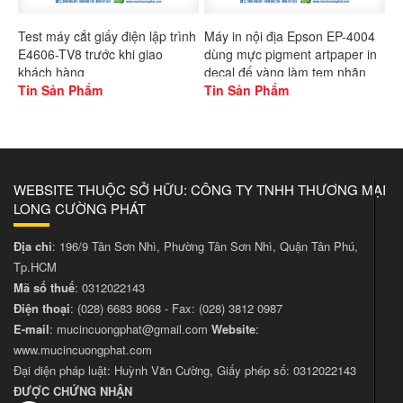
Test máy cắt giấy điện lập trình
Máy in nội địa Epson EP-4004
E4606-TV8 trước khi giao
dùng mực pigment artpaper in
khách hàng
decal đế vàng làm tem nhãn
Tin Sản Phẩm
Tin Sản Phẩm
WEBSITE THUỘC SỞ HỮU: CÔNG TY TNHH THƯƠNG MẠI
LONG CƯỜNG PHÁT
Địa chỉ
: 196/9 Tân Sơn Nhì, Phường Tân Sơn Nhì, Quận Tân Phú,
Tp.HCM
Mã số thuế
: 0312022143
Điện thoại
:
(028) 6683 8068
- Fax:
(028) 3812 0987
E-mail
:
mucincuongphat@gmail.com
Website
:
www.mucincuongphat.com
Đại diện pháp luật: Huỳnh Văn Cường, Giấy phép số: 0312022143
ĐƯỢC CHỨNG NHẬN