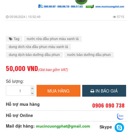
05/06/2024 | 15:52:49
5715
Tag
nước rửa đầu phun màu xanh lá
dung dich rửa đầu phun màu xanh lá
dung dịch bảo dưỡng đầu phun
nước bảo dưỡng đầu phun
50,000 VND
(Giá bao gồm VAT)
Số lượng:
MUA HÀNG
IN BÁO GIÁ
Hỗ trợ mua hàng
0906 090 738
Hỗ trợ Online
Mail đặt hàng:
mucincuongphat@gmail.com
Skype