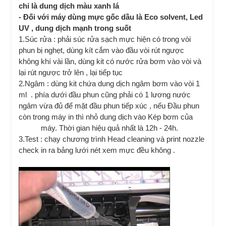
chỉ là dung dịch màu xanh lá
- Đối với máy dùng mực gốc dầu là Eco solvent, Led
UV , dung dịch mạnh trong suốt
1.Súc rửa : phải súc rửa sạch mực hiện có trong vòi
phun bị nghẹt, dùng kít cắm vào đầu vòi rút ngược
không khí vài lần, dùng kit có nước rửa bơm vào vòi và
lại rút ngược trở lên , lại tiếp tục
2.Ngâm : dùng kit chứa dung dịch ngâm bơm vào vòi 1
ml . phía dưới đầu phun cũng phải có 1 lương nước
ngâm vừa đủ để mặt đầu phun tiếp xúc , nếu Đầu phun
còn trong máy in thì nhỏ dung dịch vào Kép bơm của
máy. Thời gian hiệu quả nhất là 12h - 24h.
3.Test : chạy chương trình Head cleaning và print nozzle
check in ra bảng lưới nét xem mực đều không .