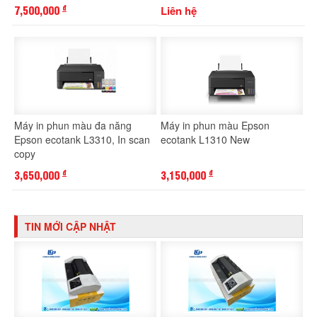
7,500,000
Liên hệ
đ
Máy in phun màu đa năng
Máy in phun màu Epson
Epson ecotank L3310, In scan
ecotank L1310 New
copy
3,650,000
3,150,000
đ
đ
TIN MỚI CẬP NHẬT