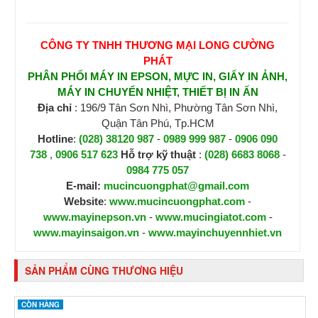
CÔNG TY TNHH THƯƠNG MẠI LONG CƯỜNG
PHÁT
PHÂN PHỐI MÁY IN EPSON, MỰC IN, GIẤY IN ẢNH,
MÁY IN CHUYỂN NHIỆT, THIẾT BỊ IN ẤN
Địa chỉ
: 196/9 Tân Sơn Nhì, Phường Tân Sơn Nhì,
Quận Tân Phú, Tp.HCM
Hotline
:
(028) 38120 987
-
0989 999 987
-
0906 090
738
,
0906 517 623
H
ỗ trợ kỹ thuật
:
(028) 6683 8068
-
0984 775 057
E-mail:
mucincuongphat@gmail.com
Website
:
www.mucincuongphat.com
-
www.mayinepson.vn
-
www.mucingiatot.com
-
www.mayinsaigon.vn
-
www.mayinchuyennhiet.vn
SẢN PHẨM CÙNG THƯƠNG HIỆU
CÒN HÀNG