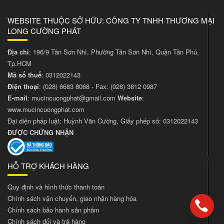
WEBSITE THUỘC SỞ HỮU: CÔNG TY TNHH THƯƠNG MẠI
LONG CƯỜNG PHÁT
Địa chỉ
: 196/9 Tân Sơn Nhì, Phường Tân Sơn Nhì, Quận Tân Phú,
Tp.HCM
Mã số thuế
: 0312022143
Điện thoại
:
(028) 6683 8068
- Fax:
(028) 3812 0987
E-mail
:
mucincuongphat@gmail.com
Website
:
www.mucincuongphat.com
Đại diện pháp luật: Huỳnh Văn Cường, Giấy phép số: 0312022143
ĐƯỢC CHỨNG NHẬN
HỖ TRỢ KHÁCH HÀNG
Quy định và hình thức thanh toán
Chính sách vận chuyển, giao nhận hàng hóa
Chính sách bảo hành sản phẩm
Chính sách đổi và trả hàng