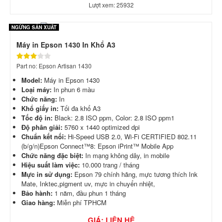
Lượt xem: 25932
NGỪNG SẢN XUẤT
Máy in Epson 1430 In Khổ A3
Part no: Epson Artisan 1430
Model:
Máy in Epson 1430
Loại máy:
In phun 6 màu
Chức năng:
In
Khổ giấy in:
Tối đa khổ A3
Tốc độ in:
Black: 2.8 ISO ppm, Color: 2.8 ISO ppm1
Độ phân giải:
5760 x 1440 optimized dpi
Chuẩn kết nối:
Hi-Speed USB 2.0, Wi-Fi CERTIFIED 802.11
(b/g/n)Epson Connect™8: Epson iPrint™ Mobile App
Chức năng đặc biệt:
In mạng không dây, in mobile
Hiệu suất làm việc:
10.000 trang / tháng
Mực in sử dụng:
Epson 79 chính hãng, mực tương thích Ink
Mate, Inktec,pigment uv, mực in chuyển nhiệt,
Bảo hành:
1 năm, đầu phun 1 tháng
Giao hàng:
Miễn phí TPHCM
GIÁ: LIÊN HỆ