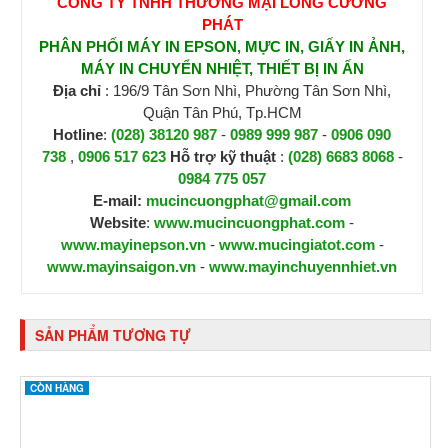
CÔNG TY TNHH THƯƠNG MẠI LONG CƯỜNG
PHÁT
PHÂN PHỐI MÁY IN EPSON, MỰC IN, GIẤY IN ẢNH,
MÁY IN CHUYỂN NHIỆT, THIẾT BỊ IN ẤN
Địa chỉ
: 196/9 Tân Sơn Nhì, Phường Tân Sơn Nhì,
Quận Tân Phú, Tp.HCM
Hotline
:
(028) 38120 987
-
0989 999 987
-
0906 090
738
,
0906 517 623
H
ỗ trợ kỹ thuật
:
(028) 6683 8068
-
0984 775 057
E-mail:
mucincuongphat@gmail.com
Website
:
www.mucincuongphat.com
-
www.mayinepson.vn
-
www.mucingiatot.com
-
www.mayinsaigon.vn
-
www.mayinchuyennhiet.vn
SẢN PHẨM TƯƠNG TỰ
CÒN HÀNG