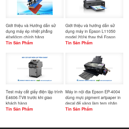
Giới thiệu và Hướng dẫn sử
Giới thiệu và hướng dẫn sử
dụng máy ép nhiệt phẳng
dụng máy in Epson L11050
40x60cm chính hãng
model 2024 thay thế Epson
Gaoshang
Tin Sản Phẩm
L1300
Tin Sản Phẩm
Test máy cắt giấy điện lập trình
Máy in nội địa Epson EP-4004
E4606-TV8 trước khi giao
dùng mực pigment artpaper in
khách hàng
decal đế vàng làm tem nhãn
Tin Sản Phẩm
Tin Sản Phẩm