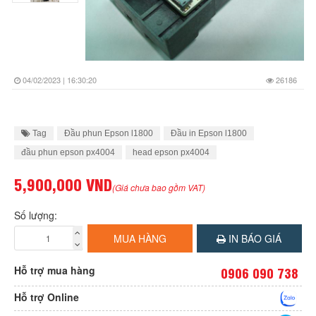
04/02/2023 | 16:30:20
26186
Tag
Đầu phun Epson l1800
Đầu in Epson l1800
đầu phun epson px4004
head epson px4004
5,900,000 VND
(Giá chưa bao gồm VAT)
Số lượng:
MUA HÀNG
IN BÁO GIÁ
Hỗ trợ mua hàng
0906 090 738
Hỗ trợ Online