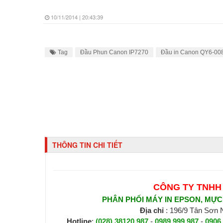
10/11/2014 | 20:43:39
Tag
Đầu Phun Canon IP7270
Đầu in Canon QY6-00
THÔNG TIN CHI TIẾT
CÔNG TY TNHH
PHÂN PHỐI MÁY IN EPSON, MỰC I
Địa chỉ
: 196/9 Tân Sơn
Hotline
:
(028) 38120 987
-
0989 999 987
-
0906