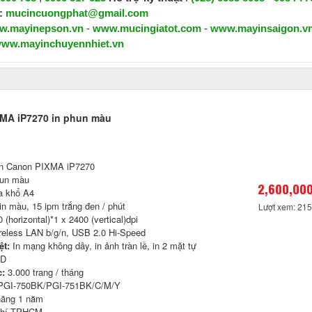
:
mucincuongphat@gmail.com
w.mayinepson.vn
-
www.mucingiatot.com
-
www.mayinsaigon.v
ww.mayinchuyennhiet.vn
XMA iP7270 in phun màu
n Canon PIXMA iP7270
hun màu
2,600,000
a khổ A4
n màu, 15 ipm trắng đen / phút
Lượt xem: 21
 (horizontal)*1 x 2400 (vertical)dpi
reless LAN b/g/n, USB 2.0 Hi-Speed
ệt:
In mạng không dây, in ảnh tràn lề, in 2 mặt tự
CD
c:
3.000 trang / tháng
PGI-750BK/PGI-751BK/C/M/Y
ãng 1 năm
phí TPHCM