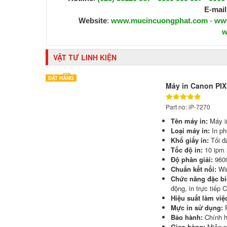
E-mail
Website
:
www.mucincuongphat.com
-
ww
w
VẬT TƯ LINH KIỆN
ĐẶT HÀNG
Máy in Canon PI
Part no: iP-7270
Tên máy in:
Máy i
Loại máy in:
In p
Khổ giấy in:
Tối đ
Tốc độ in:
10 ipm i
Độ phân giải:
9600
Chuẩn kết nối:
Wi
Chức năng đặc bi
động, in trực tiếp 
Hiệu suất làm việ
Mực in sử dụng:
Bảo hành:
Chính h
Giao hàng:
Miễn 