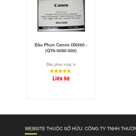
Đầu Phun Canon IX6560 -
(QY6-0080-000)
Đầu phun máy in
Liên hệ
WEBSITE THUỘC SỞ HỮU: CÔNG TY TNHH THƯƠ