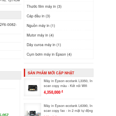
Thước film máy in (3)
Cáp đầu in (3)
(QY6-0082-
Nguồn máy in (1)
Mutor máy in (4)
Dây curoa máy in (1)
Cụm bơm máy in Epson (4)
SẢN PHẨM MỚI CẬP NHẬT
Máy in Epson ecotank L3350, In
scan copy màu - Kết nối Wifi
4,350,000
đ
Máy in Epson ecotank L6390, In
scan copy fax - in 2 mặt tự động
5 057