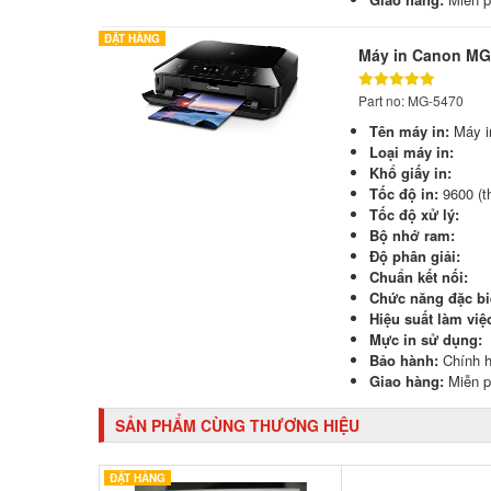
ĐẶT HÀNG
Máy in Canon MG5
Part no: MG-5470
Tên máy in:
Máy 
Loại máy in:
Khổ giấy in:
Tốc độ in:
9600 (t
Tốc độ xử lý:
Bộ nhớ ram:
Độ phân giải:
Chuẩn kết nối:
Chức năng đặc bi
Hiệu suất làm việ
Mực in sử dụng:
Bảo hành:
Chính 
Giao hàng:
Miễn p
SẢN PHẨM CÙNG THƯƠNG HIỆU
ĐẶT HÀNG