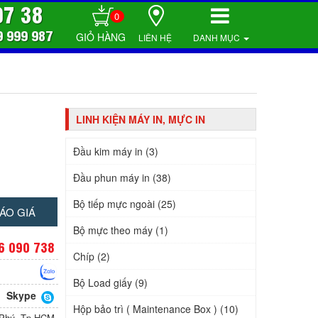
07 38
0
9 999 987
LIÊN HỆ
DANH MỤC
LINH KIỆN MÁY IN, MỰC IN
Đầu kim máy in (3)
Đầu phun máy in (38)
Bộ tiếp mực ngoài (25)
ÁO GIÁ
Bộ mực theo máy (1)
6 090 738
Chíp (2)
Bộ Load giấy (9)
Skype
Hộp bảo trì ( Maintenance Box ) (10)
n Phú, Tp.HCM