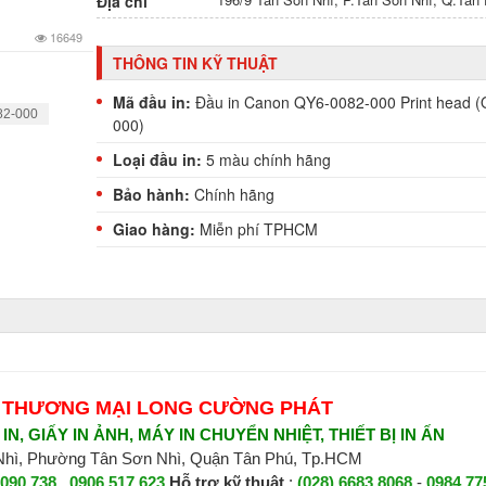
Địa chỉ
16649
THÔNG TIN KỸ THUẬT
Mã đầu in:
Đầu in Canon QY6-0082-000 Print head 
82-000
000)
Loại đầu in:
5 màu chính hãng
Bảo hành:
Chính hãng
Giao hàng:
Miễn phí TPHCM
 THƯƠNG MẠI LONG CƯỜNG PHÁT
N, GIẤY IN ẢNH, MÁY IN CHUYỂN NHIỆT, THIẾT BỊ IN ẤN
 Nhì, Phường Tân Sơn Nhì, Quận Tân Phú, Tp.HCM
 090 738
,
0906 517 623
H
ỗ trợ kỹ thuật
:
(028) 6683 8068
-
0984 77