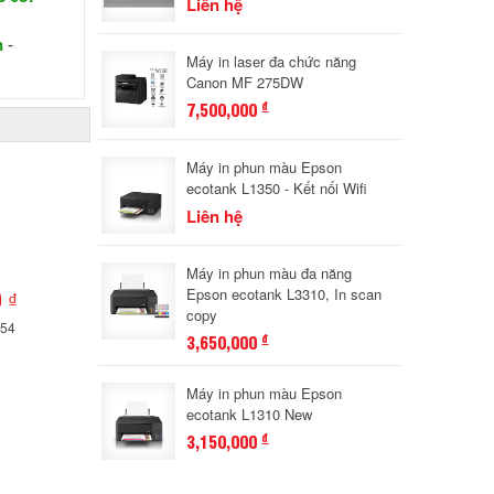
Liên hệ
n
-
Máy in laser đa chức năng
Canon MF 275DW
7,500,000
đ
Máy in phun màu Epson
ecotank L1350 - Kết nối Wifi
Liên hệ
Máy in phun màu đa năng
Epson ecotank L3310, In scan
 ₫
copy
554
3,650,000
đ
Máy in phun màu Epson
ecotank L1310 New
3,150,000
đ