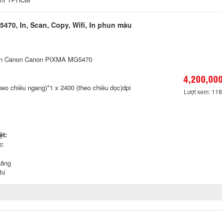
470, In, Scan, Copy, Wifi, In phun màu
in Canon Canon PIXMA MG5470
4,200,000
heo chiều ngang)*1 x 2400 (theo chiều dọc)dpi
Lượt xem: 11
ệt:
c:
hãng
hí