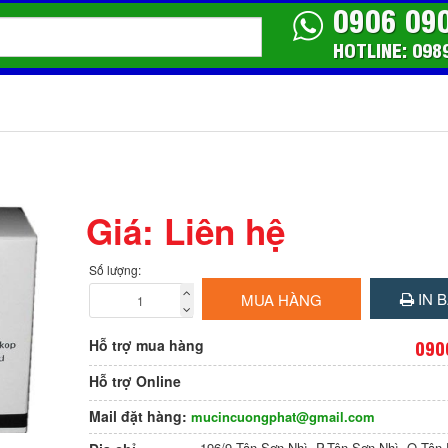
0906 09
HOTLINE: 098
Giá: Liên hệ
Số lượng:
IN B
MUA HÀNG
Hỗ trợ mua hàng
090
Hỗ trợ Online
Mail đặt hàng:
mucincuongphat@gmail.com
196/9 Tân Sơn Nhì, P.Tân Sơn Nhì, Q.Tâ