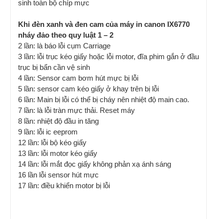
sinh toàn bộ chíp mực
Khi đèn xanh và đen cam của máy in canon IX6770
nháy đảo theo quy luật 1 – 2
2 lần: là báo lỗi cụm Carriage
3 lần: lỗi trục kéo giấy hoặc lỗi motor, đĩa phim gắn ở đầu
trục bị bẩn cần vệ sinh
4 lần: Sensor cam bơm hút mực bị lỗi
5 lần: sensor cam kéo giấy ở khay trên bị lỗi
6 lần: Main bị lỗi có thể bị cháy nên nhiệt độ main cao.
7 lần: là lỗi tràn mực thải. Reset máy
8 lần: nhiệt độ đầu in tăng
9 lần: lỗi ic eeprom
12 lần: lỗi bộ kéo giấy
13 lần: lỗi motor kéo giấy
14 lần: lỗi mắt đọc giấy không phản xạ ánh sáng
16 lần lỗi sensor hút mực
17 lần: điều khiển motor bị lỗi