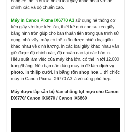
năng có thể in được nhiều loại giấy khác nhau với độ
chính xác và độ chuẩn cao.
Máy in Canon Pixma IX6770 A3
sử dụng hệ thống cơ
kéo giấy với trục kéo lớn, thiết kế quả cao su kéo giấy
bằng hình tròn giúp cho bạn thuận tiện trong quá trình sử
dụng, nhờ vậy, máy có thể in ấn được nhiều loại giấu
khác nhau về định lượng. In các loại giấy khác nhau vẫn
giữ được độ chính xác, độ chuẩn cao tại các bản in.
Hiệu suất làm việc của máy khá lớn, có thể in tới 12.000
trang/tháng. Nếu bạn cần dùng máy in để làm
dịch vụ
photo, in thiệp cưới, in băng rôn shop hoa
… thì chiếc
máy in Canon Pixma IX6770 A3 là vô cùng phù hợp.
Máy được lắp sẵn bộ Van chống tụt mực cho Canon
IX6770/ Canon IX6870 / Canon IX6860