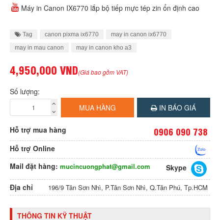
Máy in Canon IX6770 lắp bộ tiếp mực tép zin ổn định cao
Tag
canon pixma ix6770
may in canon ix6770
may in mau canon
may in canon kho a3
4,950,000 VND
(Giá bao gồm VAT)
Số lượng:
MUA HÀNG
IN BÁO GIÁ
Hỗ trợ mua hàng
0906 090 738
Hỗ trợ Online
Mail đặt hàng:
mucincuongphat@gmail.com
Skype
Địa chỉ
196/9 Tân Sơn Nhì, P.Tân Sơn Nhì, Q.Tân Phú, Tp.HCM
THÔNG TIN KỸ THUẬT