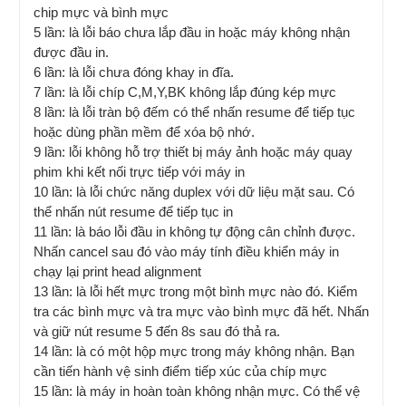
chip mực và bình mực
5 lần: là lỗi báo chưa lắp đầu in hoặc máy không nhận
được đầu in.
6 lần: là lỗi chưa đóng khay in đĩa.
7 lần: là lỗi chíp C,M,Y,BK không lắp đúng kép mực
8 lần: là lỗi tràn bộ đếm có thể nhấn resume để tiếp tục
hoặc dùng phần mềm để xóa bộ nhớ.
9 lần: lỗi không hỗ trợ thiết bị máy ảnh hoặc máy quay
phim khi kết nối trực tiếp với máy in
10 lần: là lỗi chức năng duplex với dữ liệu mặt sau. Có
thể nhấn nút resume để tiếp tục in
11 lần: là báo lỗi đầu in không tự động cân chỉnh được.
Nhấn cancel sau đó vào máy tính điều khiển máy in
chạy lại print head alignment
13 lần: là lỗi hết mực trong một bình mực nào đó. Kiểm
tra các bình mực và tra mực vào bình mực đã hết. Nhấn
và giữ nút resume 5 đến 8s sau đó thả ra.
14 lần: là có một hộp mực trong máy không nhận. Bạn
cần tiến hành vệ sinh điểm tiếp xúc của chíp mực
15 lần: là máy in hoàn toàn không nhận mực. Có thể vệ