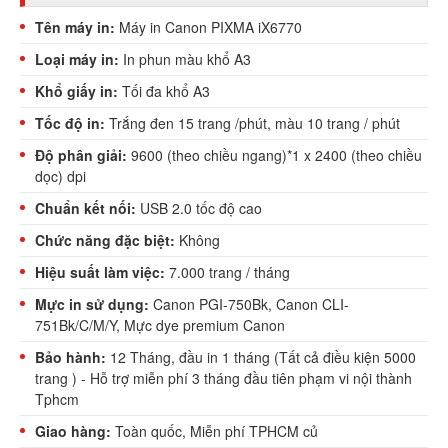
Tên máy in:
Máy in Canon PIXMA iX6770
Loại máy in:
In phun màu khổ A3
Khổ giấy in:
Tối đa khổ A3
Tốc độ in:
Trắng đen 15 trang /phút, màu 10 trang / phút
Độ phân giải:
9600 (theo chiều ngang)*1 x 2400 (theo chiều
dọc) dpi
Chuẩn kết nối:
USB 2.0 tốc độ cao
Chức năng đặc biệt:
Không
Hiệu suất làm việc:
7.000 trang / tháng
Mực in sử dụng:
Canon PGI-750Bk, Canon CLI-
751Bk/C/M/Y, Mực dye premium Canon
Bảo hành:
12 Tháng, đầu in 1 tháng (Tất cả điều kiện 5000
trang ) - Hỗ trợ miễn phí 3 tháng đầu tiên phạm vi nội thành
Tphcm
Giao hàng:
Toàn quốc, Miễn phí TPHCM củ