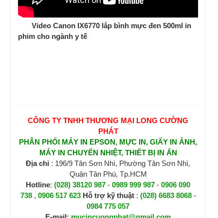
Video Canon IX6770 lắp bình mực đen 500ml in
phim cho ngành y tế
CÔNG TY TNHH THƯƠNG MẠI LONG CƯỜNG
PHÁT
PHÂN PHỐI MÁY IN EPSON, MỰC IN, GIẤY IN ẢNH,
MÁY IN CHUYỂN NHIỆT, THIẾT BỊ IN ẤN
Địa chỉ
: 196/9 Tân Sơn Nhì, Phường Tân Sơn Nhì,
Quận Tân Phú, Tp.HCM
Hotline
:
(028) 38120 987
-
0989 999 987
-
0906 090
738
,
0906 517 623
H
ỗ trợ kỹ thuật
:
(028) 6683 8068
-
0984 775 057
E-mail:
mucincuongphat@gmail.com