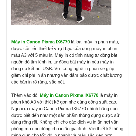
Máy in Canon Pixma IX6770
là loại máy in phun màu,
được cải tiến thiết kế vượt bậc của dòng máy in phun
màu A3 với 5 màu in. Máy in có tính năng tự động bật
nguồn dò tìm lệnh in, tự động bật máy in nếu máy in
đang có kết nối USB. Với công nghệ in phun sẽ giúp
giảm chi phí in ấn nhưng vẫn đảm bảo được chất lượng
các bản in rõ ràng, sắc nét.
Thêm vào đó,
Máy in Canon Pixma IX6770
là máy in
phun khổ A3 với thiết kế gọn nhẹ cùng công suất cao.
Ngoài ra máy in Canon Pixma IX6770 chính hãng còn
được biết đến như một sản phẩm thông dụng được sử
dụng rộng rãi. Không chỉ cho các dịch vụ in ấn nơi văn
phòng mà còn dùng cho in ấn gia đình. Với thiết kế thông
minh giúp cho tốc độ in nhanh và màu sắc đẹp hơn.