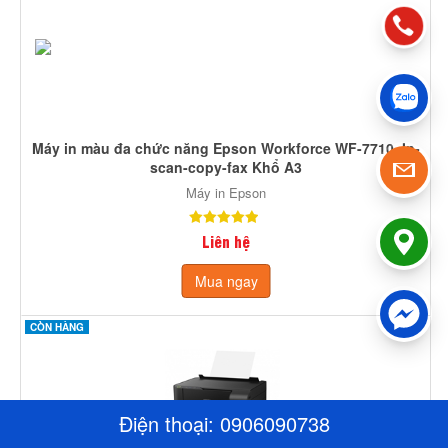
Máy in màu đa chức năng Epson Workforce WF-7710, In-
scan-copy-fax Khổ A3
Máy in Epson
Liên hệ
Mua ngay
CÒN HÀNG
Điện thoại:
0906090738