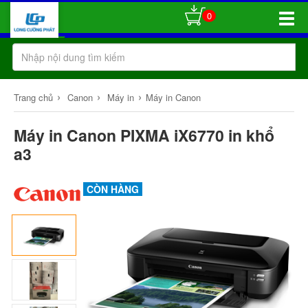
0
Toggle
Naviga
›
›
›
Trang chủ
Canon
Máy in
Máy in Canon
Máy in Canon PIXMA iX6770 in khổ
a3
CÒN HÀNG