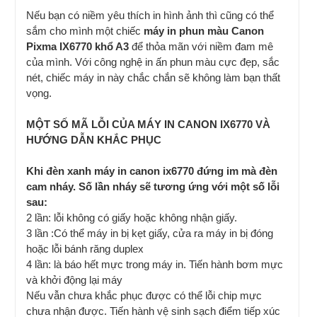
Nếu bạn có niềm yêu thích in hình ảnh thì cũng có thể
sắm cho mình một chiếc
máy in phun màu Canon
Pixma IX6770 khổ A3
để thỏa mãn với niềm đam mê
của mình. Với công nghệ in ấn phun màu cực đẹp, sắc
nét, chiếc máy in này chắc chắn sẽ không làm bạn thất
vọng.
MỘT SỐ MÃ LỖI CỦA MÁY IN CANON IX6770 VÀ
HƯỚNG DẪN KHẮC PHỤC
Khi đèn xanh máy in canon ix6770 đứng im mà đèn
cam nháy. Số lần nháy sẽ tương ứng với một số lỗi
sau:
2 lần: lỗi không có giấy hoặc không nhận giấy.
3 lần :Có thể máy in bị kẹt giấy, cửa ra máy in bị đóng
hoặc lỗi bánh răng duplex
4 lần: là báo hết mực trong máy in. Tiến hành bơm mực
và khởi động lại máy
Nếu vẫn chưa khắc phục được có thể lỗi chip mực
chưa nhận được. Tiến hành vệ sinh sạch điểm tiếp xúc