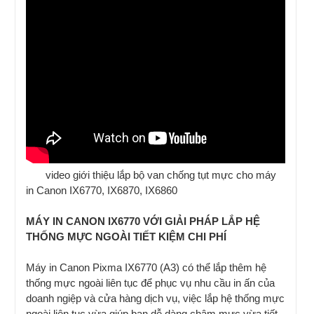
video giới thiệu lắp bộ van chống tụt mực cho máy
in Canon IX6770, IX6870, IX6860
MÁY IN CANON IX6770 VỚI GIẢI PHÁP LẮP HỆ
THỐNG MỰC NGOÀI TIẾT KIỆM CHI PHÍ
Máy in Canon Pixma IX6770 (A3) có thể lắp thêm hệ
thống mực ngoài liên tục để phục vụ nhu cầu in ấn của
doanh ngiệp và cửa hàng dịch vụ, việc lắp hệ thống mực
ngoài liên tục vừa giúp bạn dễ dàng châm mực vừa tiết