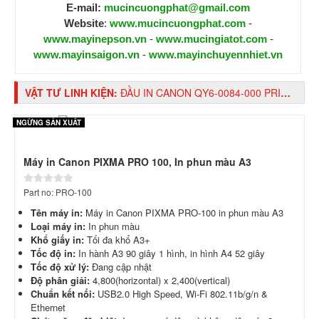
E-mail:
mucincuongphat@gmail.com
Website
:
www.mucincuongphat.com
-
www.mayinepson.vn
-
www.mucingiatot.com
-
www.mayinsaigon.vn
-
www.mayinchuyennhiet.vn
VẬT TƯ LINH KIỆN:
ĐẦU IN CANON QY6-0084-000 PRINT HEAD (QY6-0084-000)
NGỪNG SẢN XUẤT
Máy in Canon PIXMA PRO 100, In phun màu A3
Part no: PRO-100
Tên máy in:
Máy in Canon PIXMA PRO-100 in phun màu A3
Loại máy in:
In phun màu
Khổ giấy in:
Tối đa khổ A3+
Tốc độ in:
In hành A3 90 giây 1 hình, in hình A4 52 giây
Tốc độ xử lý:
Đang cập nhật
Độ phân giải:
4,800(horizontal) x 2,400(vertical)
Chuẩn kết nối:
USB2.0 High Speed, Wi-Fi 802.11b/g/n &
Ethernet