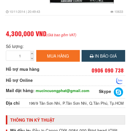
10/11/2014 | 20:49:43
10633
4,300,000 VND
(Giá bao gồm VAT)
Số lượng:
MUA HÀNG
IN BÁO GIÁ
Hỗ trợ mua hàng
0906 090 738
Hỗ trợ Online
Mail đặt hàng:
mucincuongphat@gmail.com
Skype
Địa chỉ
196/9 Tân Sơn Nhì, P.Tân Sơn Nhì, Q.Tân Phú, Tp.HCM
THÔNG TIN KỸ THUẬT
Mã đầu in:
Đầu in Canon QY6-0084-000 Print head (QY6-