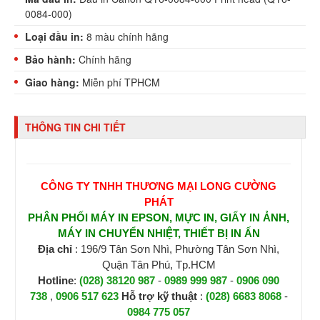
0084-000)
Loại đầu in:
8 màu chính hãng
Bảo hành:
Chính hãng
Giao hàng:
Miễn phí TPHCM
THÔNG TIN CHI TIẾT
CÔNG TY TNHH THƯƠNG MẠI LONG CƯỜNG
PHÁT
PHÂN PHỐI MÁY IN EPSON, MỰC IN, GIẤY IN ẢNH,
MÁY IN CHUYỂN NHIỆT, THIẾT BỊ IN ẤN
Địa chỉ
: 196/9 Tân Sơn Nhì, Phường Tân Sơn Nhì,
Quận Tân Phú, Tp.HCM
Hotline
:
(028) 38120 987
-
0989 999 987
-
0906 090
738
,
0906 517 623
H
ỗ trợ kỹ thuật
:
(028) 6683 8068
-
0984 775 057