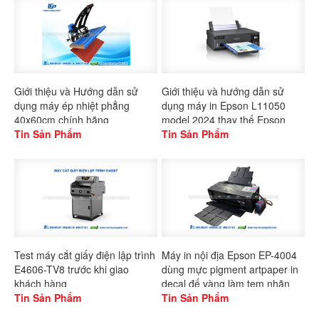
Giới thiệu và Hướng dẫn sử
Giới thiệu và hướng dẫn sử
dụng máy ép nhiệt phẳng
dụng máy in Epson L11050
40x60cm chính hãng
model 2024 thay thế Epson
Gaoshang
Tin Sản Phẩm
L1300
Tin Sản Phẩm
Test máy cắt giấy điện lập trình
Máy in nội địa Epson EP-4004
E4606-TV8 trước khi giao
dùng mực pigment artpaper in
khách hàng
decal đế vàng làm tem nhãn
Tin Sản Phẩm
Tin Sản Phẩm