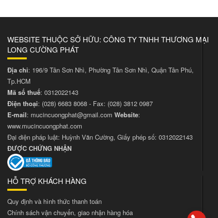
WEBSITE THUỘC SỞ HỮU: CÔNG TY TNHH THƯƠNG MẠI
LONG CƯỜNG PHÁT
Địa chỉ
: 196/9 Tân Sơn Nhì, Phường Tân Sơn Nhì, Quận Tân Phú,
Tp.HCM
Mã số thuế
: 0312022143
Điện thoại
:
(028) 6683 8068
- Fax:
(028) 3812 0987
E-mail
:
mucincuongphat@gmail.com
Website
:
www.mucincuongphat.com
Đại diện pháp luật: Huỳnh Văn Cường, Giấy phép số: 0312022143
ĐƯỢC CHỨNG NHẬN
HỖ TRỢ KHÁCH HÀNG
Quy định và hình thức thanh toán
Chính sách vận chuyển, giao nhận hàng hóa