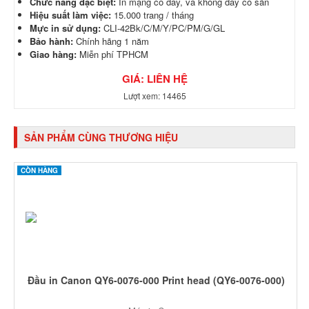
Chức năng đặc biệt:
In mạng có dây, và không dây có sãn
Hiệu suất làm việc:
15.000 trang / tháng
Mực in sử dụng:
CLI-42Bk/C/M/Y/PC/PM/G/GL
Bảo hành:
Chính hãng 1 năm
Giao hàng:
Miễn phí TPHCM
GIÁ: LIÊN HỆ
Lượt xem: 14465
SẢN PHẨM CÙNG THƯƠNG HIỆU
CÒN HÀNG
Đầu in Canon QY6-0076-000 Print head (QY6-0076-000)