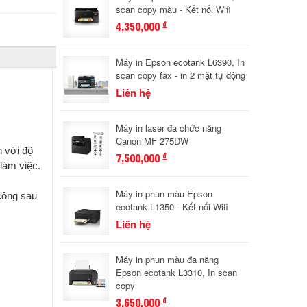
scan copy màu - Kết nối Wifi
4,350,000
đ
Máy in Epson ecotank L6390, In
scan copy fax - in 2 mặt tự động
Liên hệ
Máy in laser đa chức năng
Canon MF 275DW
n với độ
7,500,000
đ
làm việc.
Máy in phun màu Epson
công sau
ecotank L1350 - Kết nối Wifi
Liên hệ
Máy in phun màu đa năng
Epson ecotank L3310, In scan
copy
3,650,000
đ