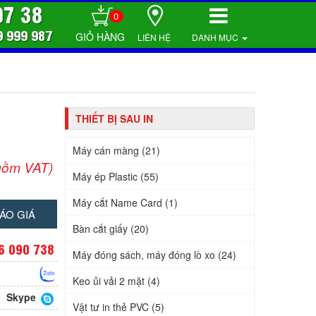
07 38
0
9 999 987
LIÊN HỆ
DANH MỤC
THIẾT BỊ SAU IN
Máy cán màng (21)
gồm VAT)
Máy ép Plastic (55)
Máy cắt Name Card (1)
ÁO GIÁ
Bàn cắt giấy (20)
6 090 738
Máy đóng sách, máy đóng lò xo (24)
Keo ủi vải 2 mặt (4)
Skype
Vật tư in thẻ PVC (5)