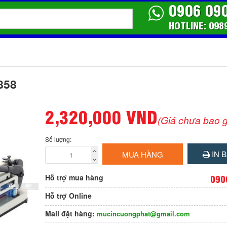
0906 09
HOTLINE: 098
858
2,320,000 VND
(Giá chưa bao 
Số lượng:
IN B
MUA HÀNG
Hỗ trợ mua hàng
090
Hỗ trợ Online
Mail đặt hàng:
mucincuongphat@gmail.com