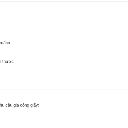
m/lần
h thước
u cầu gia công giấy: