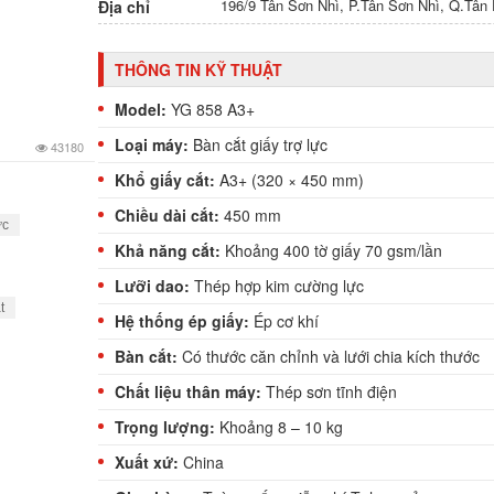
196/9 Tân Sơn Nhì, P.Tân Sơn Nhì, Q.Tâ
Địa chỉ
THÔNG TIN KỸ THUẬT
Model:
YG 858 A3+
Loại máy:
Bàn cắt giấy trợ lực
43180
Khổ giấy cắt:
A3+ (320 × 450 mm)
Chiều dài cắt:
450 mm
ực
Khả năng cắt:
Khoảng 400 tờ giấy 70 gsm/lần
Lưỡi dao:
Thép hợp kim cường lực
t
Hệ thống ép giấy:
Ép cơ khí
Bàn cắt:
Có thước căn chỉnh và lưới chia kích thước
Chất liệu thân máy:
Thép sơn tĩnh điện
Trọng lượng:
Khoảng 8 – 10 kg
Xuất xứ:
China