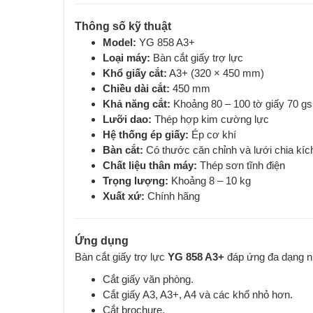
Thông số kỹ thuật
Model:
YG 858 A3+
Loại máy:
Bàn cắt giấy trợ lực
Khổ giấy cắt:
A3+ (320 × 450 mm)
Chiều dài cắt:
450 mm
Khả năng cắt:
Khoảng 80 – 100 tờ giấy 70 gs
Lưỡi dao:
Thép hợp kim cường lực
Hệ thống ép giấy:
Ép cơ khí
Bàn cắt:
Có thước căn chỉnh và lưới chia kíc
Chất liệu thân máy:
Thép sơn tĩnh điện
Trọng lượng:
Khoảng 8 – 10 kg
Xuất xứ:
Chính hãng
Ứng dụng
Bàn cắt giấy trợ lực
YG 858 A3+
đáp ứng đa dạng nh
Cắt giấy văn phòng.
Cắt giấy A3, A3+, A4 và các khổ nhỏ hơn.
Cắt brochure.