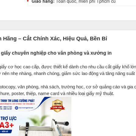
Giao hàng:
Toàn quốc, miễn phí Tphcm củ
 Hãng – Cắt Chính Xác, Hiệu Quả, Bền Bỉ
cắt giấy chuyên nghiệp cho văn phòng và xưởng in
giấy cơ học cao cấp, được thiết kế dành cho nhu cầu cắt giấy khổ lớ
rở nên nhẹ nhàng, nhanh chóng, giảm sức lao động và tăng năng suất 
tocopy, văn phòng, nhà sách, trường học, cơ sở quảng cáo và gia 
hure, poster, thiệp, name card và nhiều loại giấy mỹ thuật.