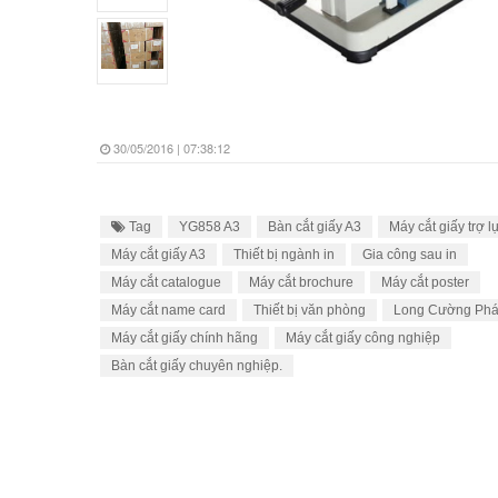
30/05/2016 | 07:38:12
Tag
YG858 A3
Bàn cắt giấy A3
Máy cắt giấy trợ l
Máy cắt giấy A3
Thiết bị ngành in
Gia công sau in
Máy cắt catalogue
Máy cắt brochure
Máy cắt poster
Máy cắt name card
Thiết bị văn phòng
Long Cường Phá
Máy cắt giấy chính hãng
Máy cắt giấy công nghiệp
Bàn cắt giấy chuyên nghiệp.