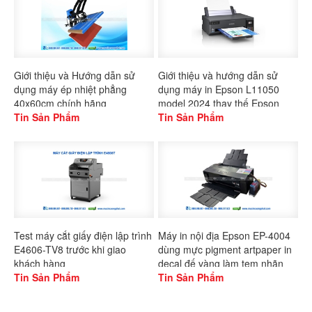
Giới thiệu và Hướng dẫn sử
Giới thiệu và hướng dẫn sử
dụng máy ép nhiệt phẳng
dụng máy in Epson L11050
40x60cm chính hãng
model 2024 thay thế Epson
Gaoshang
Tin Sản Phẩm
L1300
Tin Sản Phẩm
Test máy cắt giấy điện lập trình
Máy in nội địa Epson EP-4004
E4606-TV8 trước khi giao
dùng mực pigment artpaper in
khách hàng
decal đế vàng làm tem nhãn
Tin Sản Phẩm
Tin Sản Phẩm