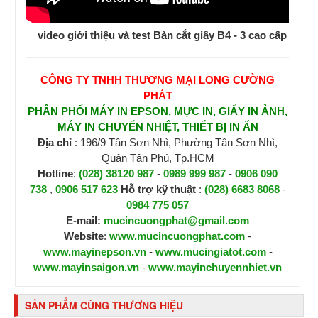
video giới thiệu và test Bàn cắt giấy B4 - 3 cao cấp
CÔNG TY TNHH THƯƠNG MẠI LONG CƯỜNG
PHÁT
PHÂN PHỐI MÁY IN EPSON, MỰC IN, GIẤY IN ẢNH,
MÁY IN CHUYỂN NHIỆT, THIẾT BỊ IN ẤN
Địa chỉ
: 196/9 Tân Sơn Nhì, Phường Tân Sơn Nhì,
Quận Tân Phú, Tp.HCM
Hotline
:
(028) 38120 987
-
0989 999 987
-
0906 090
738
,
0906 517 623
H
ỗ trợ kỹ thuật
:
(028) 6683 8068
-
0984 775 057
E-mail:
mucincuongphat@gmail.com
Website
:
www.mucincuongphat.com
-
www.mayinepson.vn
-
www.mucingiatot.com
-
www.mayinsaigon.vn
-
www.mayinchuyennhiet.vn
SẢN PHẨM CÙNG THƯƠNG HIỆU