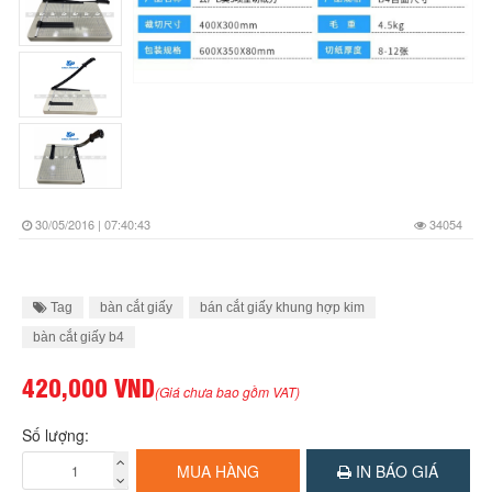
30/05/2016 | 07:40:43
34054
Tag
bàn cắt giấy
bán cắt giấy khung hợp kim
bàn cắt giấy b4
420,000 VND
(Giá chưa bao gồm VAT)
Số lượng:
MUA HÀNG
IN BÁO GIÁ