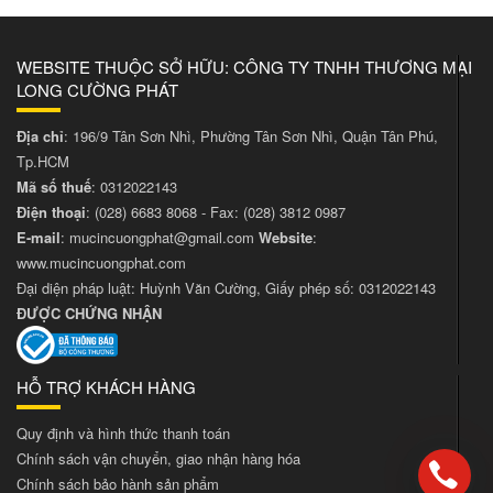
WEBSITE THUỘC SỞ HỮU: CÔNG TY TNHH THƯƠNG MẠI
LONG CƯỜNG PHÁT
Địa chỉ
: 196/9 Tân Sơn Nhì, Phường Tân Sơn Nhì, Quận Tân Phú,
Tp.HCM
Mã số thuế
: 0312022143
Điện thoại
:
(028) 6683 8068
- Fax:
(028) 3812 0987
E-mail
:
mucincuongphat@gmail.com
Website
:
www.mucincuongphat.com
Đại diện pháp luật: Huỳnh Văn Cường, Giấy phép số: 0312022143
ĐƯỢC CHỨNG NHẬN
HỖ TRỢ KHÁCH HÀNG
Quy định và hình thức thanh toán
Chính sách vận chuyển, giao nhận hàng hóa
Chính sách bảo hành sản phẩm