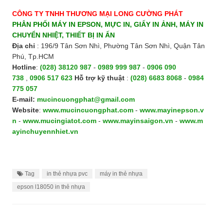
CÔNG TY TNHH THƯƠNG MẠI LONG CƯỜNG PHÁT
PHÂN PHỐI MÁY IN EPSON, MỰC IN, GIẤY IN ẢNH, MÁY IN
CHUYỂN NHIỆT, THIẾT BỊ IN ẤN
Địa chỉ
: 196/9 Tân Sơn Nhì, Phường Tân Sơn Nhì, Quận Tân
Phú, Tp.HCM
Hotline
:
(028) 38120 987
-
0989 999 987
-
0906 090
738
,
0906 517 623
H
ỗ trợ kỹ thuật
:
(028) 6683 8068
-
0984
775 057
E-mail:
mucincuongphat@gmail.com
Website
:
www.mucincuongphat.com
-
www.mayinepson.v
n
-
www.mucingiatot.com
-
www.mayinsaigon.vn
-
www.m
ayinchuyennhiet.vn
Tag
in thẻ nhựa pvc
máy in thẻ nhựa
epson l18050 in thẻ nhựa