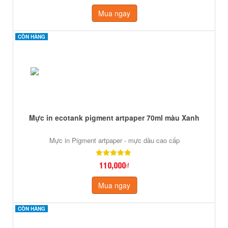
Mua ngay
CÒN HÀNG
CÒN HÀNG
Mực in ecotank pigment artpaper 70ml màu Xanh
Mực in Pigment artpaper - mực dầu cao cấp
110,000₫
Mua ngay
CÒN HÀNG
CÒN HÀNG