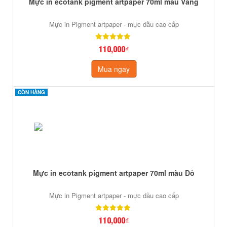
Mực in ecotank pigment artpaper 70ml màu Vàng
Mực in Pigment artpaper - mực dầu cao cấp
110,000₫
Mua ngay
CÒN HÀNG
CÒN HÀNG
Mực in ecotank pigment artpaper 70ml màu Đỏ
Mực in Pigment artpaper - mực dầu cao cấp
110,000₫