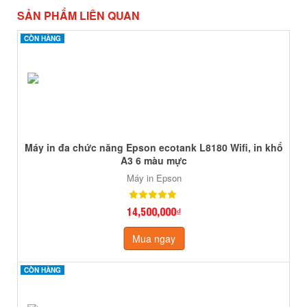
SẢN PHẨM LIÊN QUAN
CÒN HÀNG
CÒN HÀNG
Máy in đa chức năng Epson ecotank L8180 Wifi, in khổ
A3 6 màu mực
Máy in Epson
14,500,000₫
Mua ngay
CÒN HÀNG
CÒN HÀNG