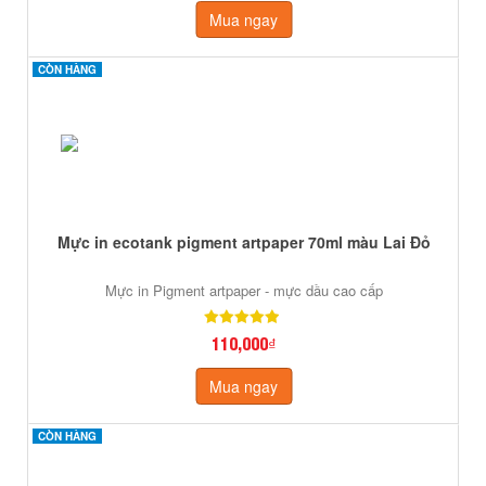
Mua ngay
CÒN HÀNG
CÒN HÀNG
Mực in ecotank pigment artpaper 70ml màu Lai Đỏ
Mực in Pigment artpaper - mực dầu cao cấp
110,000₫
Mua ngay
CÒN HÀNG
CÒN HÀNG