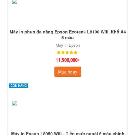
Máy in phun đa năng Epson Ecotank L8100 Wifi, Khổ A4
6 màu
Máy in Epson
11,500,000₫
Mua ngay
CÒN HÀNG
CÒN HÀNG
Máy in Epson L8050 Wifi - Tiếp mực ngoài 6 màu chính