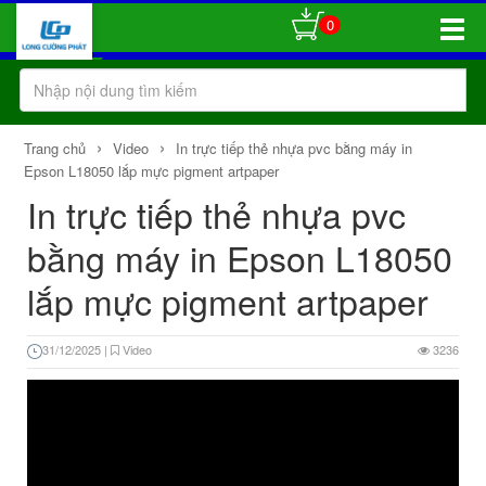
0
Toggle
Naviga
›
›
Trang chủ
Video
In trực tiếp thẻ nhựa pvc bằng máy in
Epson L18050 lắp mực pigment artpaper
In trực tiếp thẻ nhựa pvc
bằng máy in Epson L18050
lắp mực pigment artpaper
31/12/2025
|
Video
3236