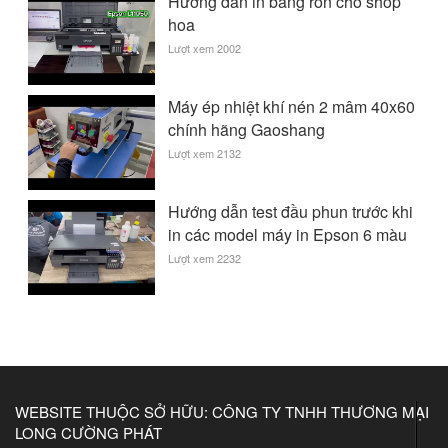
Hướng dẫn in băng rôn cho shop
hoa
Lượt xem 2002
Máy ép nhiệt khí nén 2 mâm 40x60
chính hãng Gaoshang
Lượt xem 2132
Hướng dẫn test đầu phun trước khi
in các model máy in Epson 6 màu
Lượt xem 2232
WEBSITE THUỘC SỞ HỮU: CÔNG TY TNHH THƯƠNG MẠI
LONG CƯỜNG PHÁT