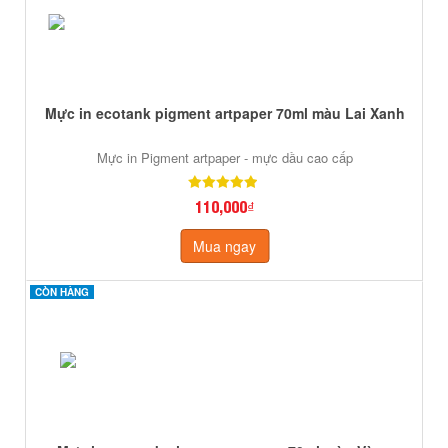
Mực in ecotank pigment artpaper 70ml màu Lai Xanh
Mực in Pigment artpaper - mực dầu cao cấp
110,000₫
Mua ngay
CÒN HÀNG
CÒN HÀNG