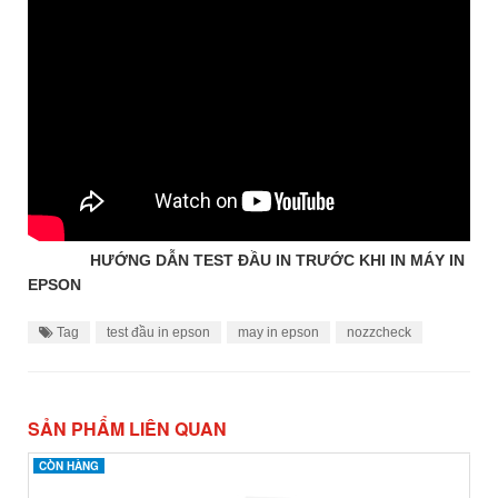
HƯỚNG DẪN TEST ĐẦU IN TRƯỚC KHI IN MÁY IN
EPSON
Tag
test đầu in epson
may in epson
nozzcheck
SẢN PHẨM LIÊN QUAN
CÒN HÀNG
CÒN HÀNG