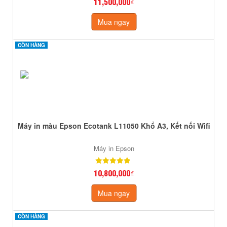
11,500,000₫
Mua ngay
CÒN HÀNG
CÒN HÀNG
Máy in màu Epson Ecotank L11050 Khổ A3, Kết nối Wifi
Máy in Epson
10,800,000₫
Mua ngay
CÒN HÀNG
CÒN HÀNG