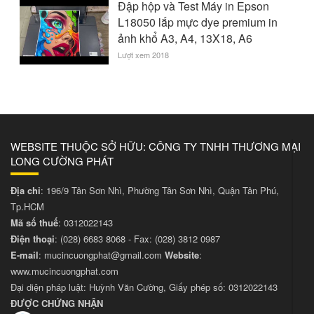
Đập hộp và Test Máy in Epson
L18050 lắp mực dye premium in
ảnh khổ A3, A4, 13X18, A6
Lượt xem 2018
WEBSITE THUỘC SỞ HỮU: CÔNG TY TNHH THƯƠNG MẠI
LONG CƯỜNG PHÁT
Địa chỉ
: 196/9 Tân Sơn Nhì, Phường Tân Sơn Nhì, Quận Tân Phú,
Tp.HCM
Mã số thuế
: 0312022143
Điện thoại
:
(028) 6683 8068
- Fax:
(028) 3812 0987
E-mail
:
mucincuongphat@gmail.com
Website
:
www.mucincuongphat.com
Đại diện pháp luật: Huỳnh Văn Cường, Giấy phép số: 0312022143
ĐƯỢC CHỨNG NHẬN