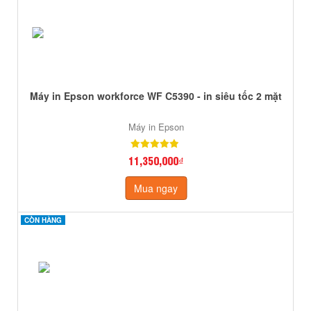
Máy in Epson workforce WF C5390 - in siêu tốc 2 mặt
Máy in Epson
11,350,000₫
Mua ngay
CÒN HÀNG
CÒN HÀNG