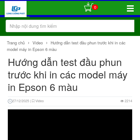
0
Toggle
Naviga
›
›
Trang chủ
Video
Hướng dẫn test đầu phun trước khi in các
model máy in Epson 6 màu
Hướng dẫn test đầu phun
trước khi in các model máy
in Epson 6 màu
27/12/2025
|
Video
2214