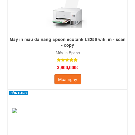
Máy in màu đa năng Epson ecotank L3256 wifi, in - scan
- copy
Máy in Epson
3,900,000₫
Mua ngay
CÒN HÀNG
CÒN HÀNG