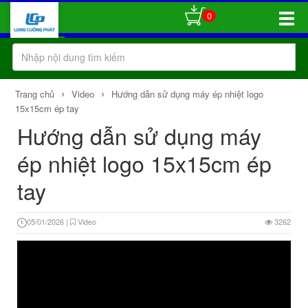
0
Toggle
Naviga
›
›
Trang chủ
Video
Hướng dẫn sử dụng máy ép nhiệt logo
15x15cm ép tay
Hướng dẫn sử dụng máy
ép nhiệt logo 15x15cm ép
tay
05/01/2026
|
Video
3262