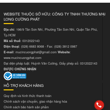
WEBSITE THUỘC SỞ HỮU: CÔNG TY TNHH THƯƠNG MẠI
LONG CƯỜNG PHÁT
Địa chỉ
: 196/9 Tân Sơn Nhì, Phường Tân Sơn Nhì, Quận Tân Phú,
Tp.HCM
Mã số thuế
: 0312022143
Điện thoại
:
(028) 6683 8068
- Fax:
(028) 3812 0987
E-mail
:
mucincuongphat@gmail.com
Website
:
www.mucincuongphat.com
Đại diện pháp luật: Huỳnh Văn Cường, Giấy phép số: 0312022143
ĐƯỢC CHỨNG NHẬN
HỖ TRỢ KHÁCH HÀNG
Quy định và hình thức thanh toán
Chính sách vận chuyển, giao nhận hàng hóa
Chính sách bảo hành sản phẩm