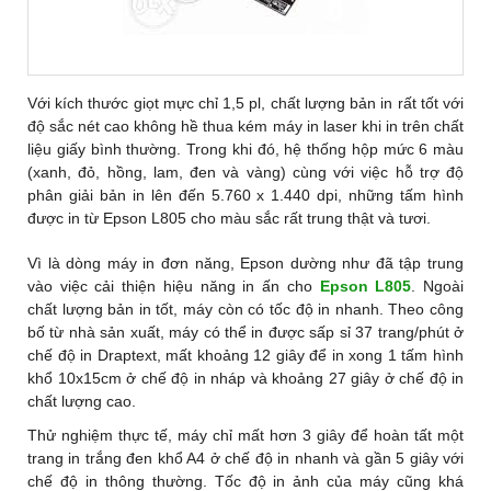
Với kích thước giọt mực chỉ 1,5 pl, chất lượng bản in rất tốt với
độ sắc nét cao không hề thua kém máy in laser khi in trên chất
liệu giấy bình thường. Trong khi đó, hệ thống hộp mức 6 màu
(xanh, đỏ, hồng, lam, đen và vàng) cùng với việc hỗ trợ độ
phân giải bản in lên đến 5.760 x 1.440 dpi, những tấm hình
được in từ Epson L805 cho màu sắc rất trung thật và tươi.
Vì là dòng máy in đơn năng, Epson dường như đã tập trung
vào việc cải thiện hiệu năng in ấn cho
Epson L805
. Ngoài
chất lượng bản in tốt, máy còn có tốc độ in nhanh. Theo công
bố từ nhà sản xuất, máy có thể in được sấp sỉ 37 trang/phút ở
chế độ in Draptext, mất khoảng 12 giây để in xong 1 tấm hình
khổ 10x15cm ở chế độ in nháp và khoảng 27 giây ở chế độ in
chất lượng cao.
Thử nghiệm thực tế, máy chỉ mất hơn 3 giây để hoàn tất một
trang in trắng đen khổ A4 ở chế độ in nhanh và gần 5 giây với
chế độ in thông thường. Tốc độ in ảnh của máy cũng khá