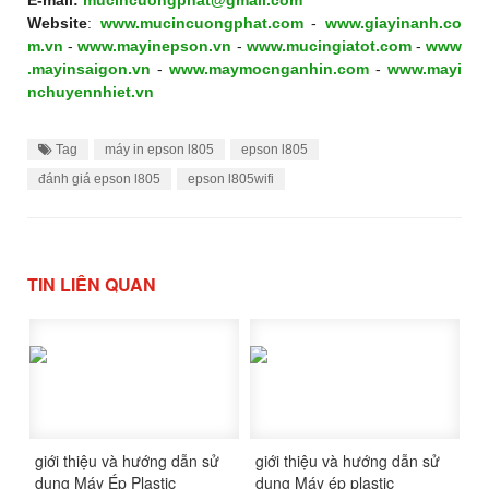
E-mail:
mucincuongphat@gmail.com
Website
:
www.mucincuongphat.com
-
www.giayinanh.co
m.vn
-
www.mayinepson.vn
-
www.mucingiatot.com
-
www
.mayinsaigon.vn
-
www.maymocnganhin.com
-
www.mayi
nchuyennhiet.vn
Tag
máy in epson l805
epson l805
đánh giá epson l805
epson l805wifi
TIN LIÊN QUAN
giới thiệu và hướng dẫn sử
giới thiệu và hướng dẫn sử
dụng Máy Ép Plastic
dụng Máy ép plastic