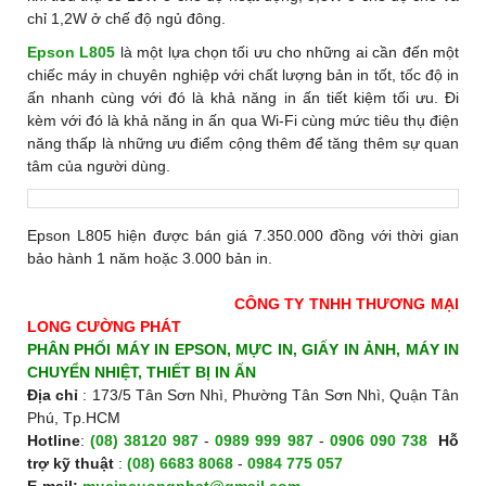
chỉ 1,2W ở chế độ ngủ đông.
Epson L805
là một lựa chọn tối ưu cho những ai cần đến một
chiếc máy in chuyên nghiệp với chất lượng bản in tốt, tốc độ in
ấn nhanh cùng với đó là khả năng in ấn tiết kiệm tối ưu. Đi
kèm với đó là khả năng in ấn qua Wi-Fi cùng mức tiêu thụ điện
năng thấp là những ưu điểm cộng thêm để tăng thêm sự quan
tâm của người dùng.
Epson L805 hiện được bán giá 7.350.000 đồng với thời gian
bảo hành 1 năm hoặc 3.000 bản in.
CÔNG TY TNHH THƯƠNG MẠI
LONG CƯỜNG PHÁT
PHÂN PHỐI MÁY IN EPSON, MỰC IN, GIẤY IN ẢNH, MÁY IN
CHUYỂN NHIỆT, THIẾT BỊ IN ẤN
Địa chỉ
: 173/5 Tân Sơn Nhì, Phường Tân Sơn Nhì, Quận Tân
Phú, Tp.HCM
Hotline
:
(08) 38120 987
-
0989 999 987
-
0906 090 738
H
ỗ
trợ kỹ thuật
:
(08) 6683 8068
-
0984 775 057