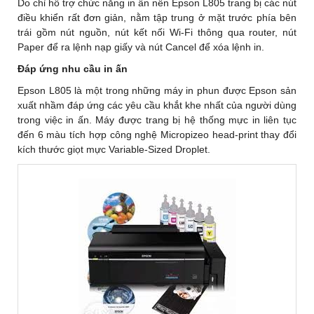
Do chỉ hỗ trợ chức năng in ấn nên Epson L805 trang bị các nút
điều khiển rất đơn giản, nằm tập trung ở mặt trước phía bên
trái gồm nút nguồn, nút kết nối Wi-Fi thông qua router, nút
Paper để ra lệnh nạp giấy và nút Cancel để xóa lệnh in.
Đáp ứng nhu cầu in ấn
Epson L805 là một trong những máy in phun được Epson sản
xuất nhầm đáp ứng các yêu cầu khắt khe nhất của người dùng
trong việc in ấn. Máy được trang bị hệ thống mực in liên tục
đến 6 màu tích hợp công nghệ Micropizeo head-print thay đổi
kích thước giọt mực Variable-Sized Droplet.