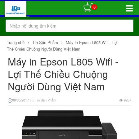
0
Toggle
Naviga
›
›
Trang chủ
Tin Sản Phẩm
Máy in Epson L805 Wifi - Lợi
Thế Chiều Chuộng Người Dùng Việt Nam
Máy in Epson L805 Wifi -
Lợi Thế Chiều Chuộng
Người Dùng Việt Nam
09/05/2017
|
Tin Sản Phẩm
9287