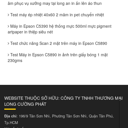
âm phục vụ xưởng may tại long an in ấn lên áo thun
Test máy ép nhiệt 40x60 2 mâm in pet chuyển nhiệt
Máy in Epson C5390 hệ thống mực 500ml mực pigment
artpaper in thiệp siêu nét
Test chức năng Scan 2 mặt trên máy in Epson C5890
Test Máy in Epson C5890 in ảnh trên giấy bóng 1 mặt
230gms
WEBSITE THUỘC SỞ HỮU: CÔNG TY TNHH THƯƠNG MẠI
LONG CƯỜNG PHÁT
Địa chỉ
: 196/9 Tân Sơn Nhì, Phường Tân Sơn Nhì, Quận Tân Phú,
Tp.HCM