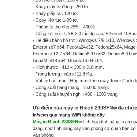
- Khay giấy tự động : 250 tờ.
- Khay giấy ra : 120 tờ.
- Copy liên tục 1-99 tờ.
- Phóng to thu nhỏ 25% - 400%.
- Cổng kết nối : USB 2.0 tốc độ cao, Ethernet 10Ba
- Hệ điều hành hỗ trợ : Windows 7/8.1/10, Window
Enterprise7 x64, Fedora24x32, Fedora25x64, Mag
Enterprise12.2 x64, Debian8.3.0 x32, Debian8.3.0 
LinuxMint18 x64, Ubuntu14.04 x64.
- Kích thước : 410 x 399 x 318 mm.
- Trọng lượng : xấp xỉ 11.8 Kg.
- Vật tư hao mòn : Hộp mực theo máy Toner Cartrid
- Công suất hàng tháng : 15.000 trang.
- Công suất khuyến nghị : 400 - 1000 trang.
Ưu điểm của máy in Ricoh 230SFNw đa chức
In/scan qua mạng WiFi không dây
Máy in Ricoh 230SFNw
tích hợp tính năng in ấn qu
dàng, nhờ tính năng này văn phòng cơ quan bạn có thể
văn phòng.