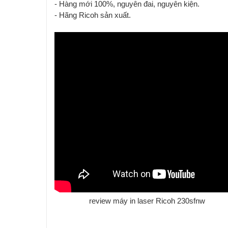
- Hàng mới 100%, nguyên đai, nguyên kiện.
- Hãng Ricoh sản xuất.
review máy in laser Ricoh 230sfnw