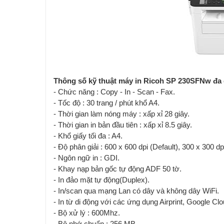
Thông số kỹ thuật máy in Ricoh SP 230SFNw đa 
- Chức năng : Copy - In - Scan - Fax.
- Tốc độ : 30 trang / phút khổ A4.
- Thời gian làm nóng máy : xấp xỉ 28 giây.
- Thời gian in bản đầu tiên : xấp xỉ 8.5 giây.
- Khổ giấy tối đa : A4.
- Độ phân giải : 600 x 600 dpi (Default), 300 x 300 dp
- Ngôn ngữ in : GDI.
- Khay nạp bản gốc tự động ADF 50 tờ.
- In đảo mặt tự động(Duplex).
- In/scan qua mạng Lan có dây và không dây WiFi.
- In từ di động với các ứng dụng Airprint, Google Clo
- Bộ xử lý : 600Mhz.
- Bộ nhớ chuẩn : 256 MB.