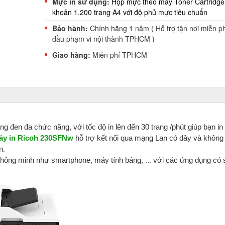
Mực in sử dụng:
Hộp mực theo máy Toner Cartridge
khoản 1.200 trang A4 với độ phủ mực tiêu chuẩn
Bảo hành:
Chính hãng 1 năm (
Hỗ trợ tận nơi miễn p
đầu phạm vi nội thành TPHCM )
Giao hàng:
Miễn phí TPHCM
ng đen đa chức năng, với tốc độ in lên đến 30 trang /phút giúp bạn i
áy in Ricoh 230SFNw
hỗ trợ kết nối qua mạng Lan có dây và không
n.
 thông minh như smartphone, máy tính bảng, ... với các ứng dụng có 