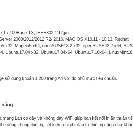
se-T / 100Base-TX, IEEE802.11b/g/n.
s Server 2008/2012/2012 R2/ 2016, MAC OS X10.11 - 10.13, Redhat
eia5 x32, Mageia5 x64, openSUSE13.2 x32, openSUSE42.2 x64, SU
x64, Ubuntu17.04 x32, Ubuntu17.04x64, Ubuntu17.10x64, LinuxMint18
ge sử dụng khoản 1.200 trang A4 với độ phủ mực tiêu chuẩn.
 năng:
a mạng Lan có dây và không dây WiFi giúp bạn kết nối in ấn thuận ti
 dùng chung thiết bị, tiết kiệm chi phí đầu tư thiết bị cũng như khô