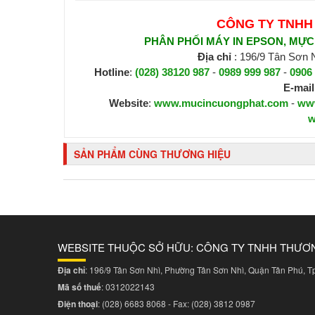
CÔNG TY TNHH
PHÂN PHỐI MÁY IN EPSON, MỰC I
Địa chỉ
: 196/9 Tân Sơn
Hotline
:
(028) 38120 987
-
0989 999 987
-
0906
E-mail
Website
:
www.mucincuongphat.com
-
ww
w
SẢN PHẨM CÙNG THƯƠNG HIỆU
WEBSITE THUỘC SỞ HỮU: CÔNG TY TNHH THƯƠ
Địa chỉ
: 196/9 Tân Sơn Nhì, Phường Tân Sơn Nhì, Quận Tân Phú, 
Mã số thuế
: 0312022143
Điện thoại
:
(028) 6683 8068
- Fax:
(028) 3812 0987