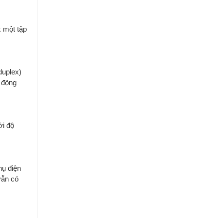
 một tập
duplex)
ự động
ới độ
ụ điện
vẫn có