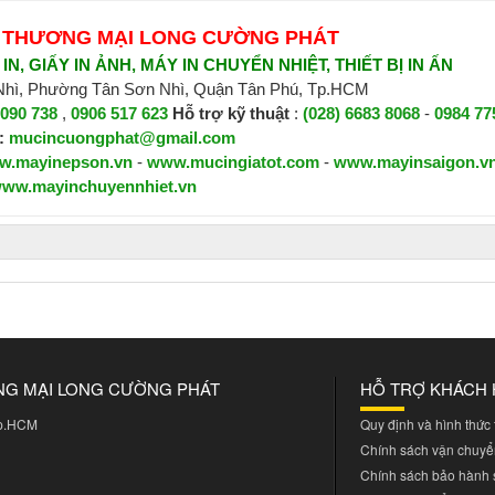
 THƯƠNG MẠI LONG CƯỜNG PHÁT
N, GIẤY IN ẢNH, MÁY IN CHUYỂN NHIỆT, THIẾT BỊ IN ẤN
 Nhì, Phường Tân Sơn Nhì, Quận Tân Phú, Tp.HCM
 090 738
,
0906 517 623
H
ỗ trợ kỹ thuật
:
(028) 6683 8068
-
0984 77
:
mucincuongphat@gmail.com
w.mayinepson.vn
-
www.mucingiatot.com
-
www.mayinsaigon.v
ww.mayinchuyennhiet.vn
NG MẠI LONG CƯỜNG PHÁT
HỖ TRỢ KHÁCH
Tp.HCM
Quy định và hình thức
Chính sách vận chuyể
Chính sách bảo hành