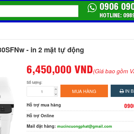
0906 09
HOTLINE: 098
30SFNw - in 2 mặt tự động
6,450,000 VND
(Giá bao gồm V
Số lượng:
IN B
MUA HÀNG
Hỗ trợ mua hàng
090
Hỗ trợ Online
Mail đặt hàng:
mucincuongphat@gmail.com