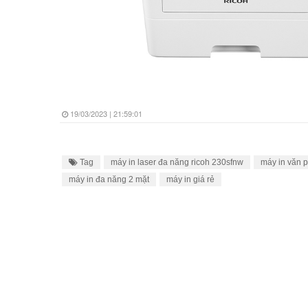
19/03/2023 | 21:59:01
Tag
máy in laser đa năng ricoh 230sfnw
máy in văn 
máy in đa năng 2 mặt
máy in giá rẻ