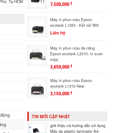
n Phú, Tp.HCM
7,500,000
đ
Máy in phun màu Epson
ecotank L1350 - Kết nối Wifi
Liên hệ
Máy in phun màu đa năng
Epson ecotank L3310, In scan
copy
3,650,000
đ
Máy in phun màu Epson
ecotank L1310 New
3,150,000
đ
 động
TIN MỚI CẬP NHẬT
háng
giới thiệu và hướng dẫn sử dụng
Máy ép plastic laminator A4-