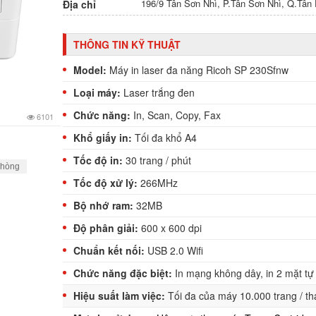
196/9 Tân Sơn Nhì, P.Tân Sơn Nhì, Q.Tâ
Địa chỉ
THÔNG TIN KỸ THUẬT
Model:
Máy in
laser đa năng Ricoh SP 230Sfnw
Loại máy:
Laser trắng đen
Chức năng:
In, Scan, Copy, Fax
6101
Khổ giấy in:
Tối đa khổ A4
Tốc độ in:
30 trang / phút
phòng
Tốc độ xử lý:
266MHz
Bộ nhớ ram:
32MB
Độ phân giải:
600 x 600 dpi
Chuẩn kết nối:
USB 2.0 Wifi
Chức năng đặc biệt:
In mạng không dây, in 2 mặt tự
Hiệu suất làm việc:
Tối đa của máy 10.000 trang / t