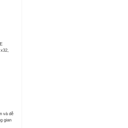
SE
 x32,
ện và dễ
ng gian