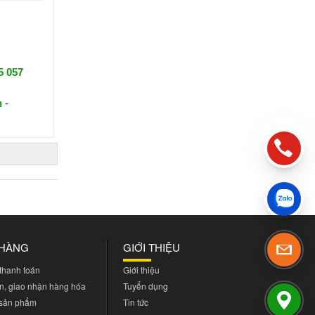
5 057
n
-
 HÀNG
GIỚI THIỆU
 thanh toán
Giới thiệu
n, giao nhận hàng hóa
Tuyển dụng
 sản phẩm
Tin tức