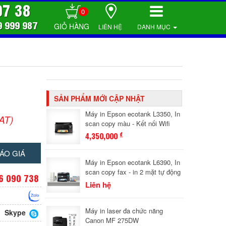
07 38
0
9 999 987
LIÊN HỆ
DANH MỤC
SẢN PHẨM MỚI CẬP NHẬT
Máy in Epson ecotank L3350, In
AT)
scan copy màu - Kết nối Wifi
4,350,000
đ
ÁO GIÁ
Máy in Epson ecotank L6390, In
scan copy fax - in 2 mặt tự động
6 090 738
Liên hệ
Máy in laser đa chức năng
Skype
Canon MF 275DW