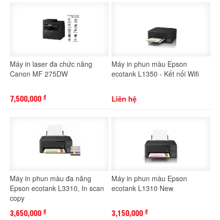
Máy in laser đa chức năng
Máy in phun màu Epson
Canon MF 275DW
ecotank L1350 - Kết nối Wifi
7,500,000
Liên hệ
đ
Máy in phun màu đa năng
Máy in phun màu Epson
Epson ecotank L3310, In scan
ecotank L1310 New
copy
3,650,000
3,150,000
đ
đ