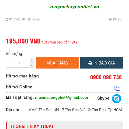
31/05/2016 | 22:00:49
18128
195,000 VND
(Giá chưa bao gồm VAT)
Số lượng:
MUA HÀNG
IN BÁO GIÁ
Hỗ trợ mua hàng
0906 090 738
Hỗ trợ Online
Mail đặt hàng:
mucincuongphat@gmail.com
Skype
Địa chỉ
196/9 Tân Sơn Nhì, P.Tân Sơn Nhì, Q.Tân Phú, Tp.HCM
THÔNG TIN KỸ THUẬT