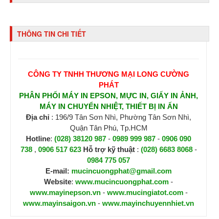
THÔNG TIN CHI TIẾT
CÔNG TY TNHH THƯƠNG MẠI LONG CƯỜNG
PHÁT
PHÂN PHỐI MÁY IN EPSON, MỰC IN, GIẤY IN ẢNH,
MÁY IN CHUYỂN NHIỆT, THIẾT BỊ IN ẤN
Địa chỉ
: 196/9 Tân Sơn Nhì, Phường Tân Sơn Nhì,
Quận Tân Phú, Tp.HCM
Hotline
:
(028) 38120 987
-
0989 999 987
-
0906 090
738
,
0906 517 623
H
ỗ trợ kỹ thuật
:
(028) 6683 8068
-
0984 775 057
E-mail:
mucincuongphat@gmail.com
Website
:
www.mucincuongphat.com
-
www.mayinepson.vn
-
www.mucingiatot.com
-
www.mayinsaigon.vn
-
www.mayinchuyennhiet.vn