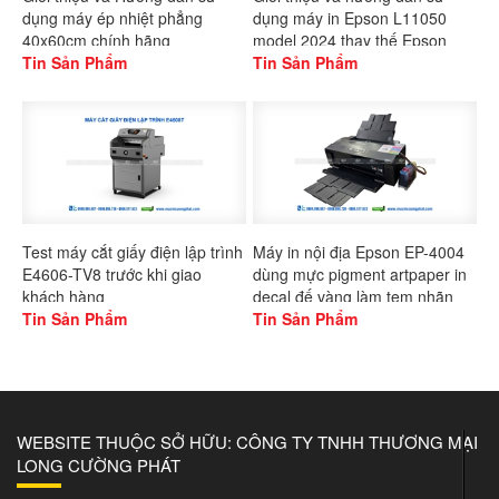
dụng máy ép nhiệt phẳng
dụng máy in Epson L11050
40x60cm chính hãng
model 2024 thay thế Epson
Gaoshang
Tin Sản Phẩm
L1300
Tin Sản Phẩm
Test máy cắt giấy điện lập trình
Máy in nội địa Epson EP-4004
E4606-TV8 trước khi giao
dùng mực pigment artpaper in
khách hàng
decal đế vàng làm tem nhãn
Tin Sản Phẩm
Tin Sản Phẩm
WEBSITE THUỘC SỞ HỮU: CÔNG TY TNHH THƯƠNG MẠI
LONG CƯỜNG PHÁT