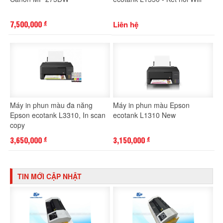
7,500,000
Liên hệ
đ
Máy in phun màu đa năng
Máy in phun màu Epson
Epson ecotank L3310, In scan
ecotank L1310 New
copy
3,650,000
3,150,000
đ
đ
TIN MỚI CẬP NHẬT