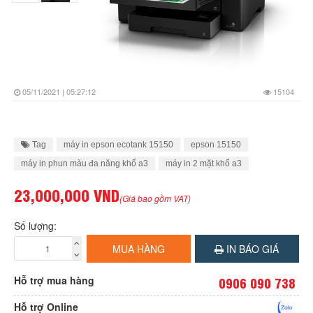
05/11/2021 | 05:27:12
15104
Tag
máy in epson ecotank 15150
epson 15150
máy in phun màu đa năng khổ a3
máy in 2 mặt khổ a3
23,000,000 VND
(Giá bao gồm VAT)
Số lượng:
MUA HÀNG
IN BÁO GIÁ
Hỗ trợ mua hàng
0906 090 738
Hỗ trợ Online