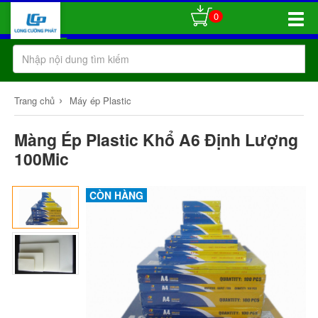
0
Toggle
Naviga
›
Trang chủ
Máy ép Plastic
Màng Ép Plastic Khổ A6 Định Lượng
100Mic
CÒN HÀNG