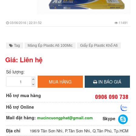
03/06/2016 | 22:31:52
11491
Tag
Màng Ép Plastic A6 100Mic
Giấy Ép Plastic Khổ A6
Giá: Liên hệ
Số lượng:
MUA HÀNG
IN BÁO GIÁ
Hỗ trợ mua hàng
0906 090 738
Hỗ trợ Online
Mail đặt hàng:
mucincuongphat@gmail.com
Skype
Địa chỉ
196/9 Tân Sơn Nhì, P.Tân Sơn Nhì, Q.Tân Phú, Tp.HCM