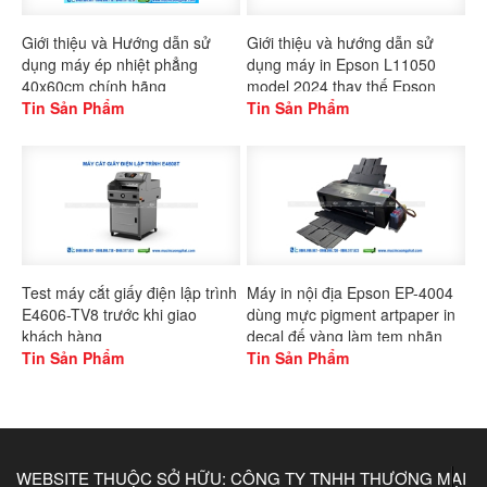
Giới thiệu và Hướng dẫn sử
Giới thiệu và hướng dẫn sử
dụng máy ép nhiệt phẳng
dụng máy in Epson L11050
40x60cm chính hãng
model 2024 thay thế Epson
Gaoshang
Tin Sản Phẩm
L1300
Tin Sản Phẩm
Test máy cắt giấy điện lập trình
Máy in nội địa Epson EP-4004
E4606-TV8 trước khi giao
dùng mực pigment artpaper in
khách hàng
decal đế vàng làm tem nhãn
Tin Sản Phẩm
Tin Sản Phẩm
WEBSITE THUỘC SỞ HỮU: CÔNG TY TNHH THƯƠNG MẠI