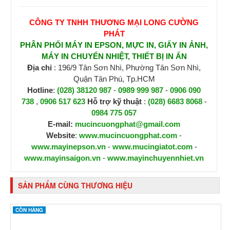
CÔNG TY TNHH THƯƠNG MẠI LONG CƯỜNG
PHÁT
PHÂN PHỐI MÁY IN EPSON, MỰC IN, GIẤY IN ẢNH,
MÁY IN CHUYỂN NHIỆT, THIẾT BỊ IN ẤN
Địa chỉ
: 196/9 Tân Sơn Nhì, Phường Tân Sơn Nhì,
Quận Tân Phú, Tp.HCM
Hotline
:
(028) 38120 987
-
0989 999 987
-
0906 090
738
,
0906 517 623
H
ỗ trợ kỹ thuật
:
(028) 6683 8068
-
0984 775 057
E-mail:
mucincuongphat@gmail.com
Website
:
www.mucincuongphat.com
-
www.mayinepson.vn
-
www.mucingiatot.com
-
www.mayinsaigon.vn
-
www.mayinchuyennhiet.vn
SẢN PHẨM CÙNG THƯƠNG HIỆU
CÒN HÀNG