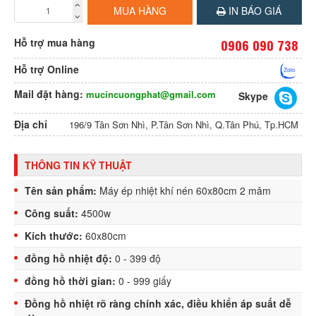
MUA HÀNG
IN BÁO GIÁ
Hỗ trợ mua hàng
0906 090 738
Hỗ trợ Online
Mail đặt hàng:
mucincuongphat@gmail.com
Skype
Địa chỉ
196/9 Tân Sơn Nhì, P.Tân Sơn Nhì, Q.Tân Phú, Tp.HCM
THÔNG TIN KỸ THUẬT
Tên sản phẩm:
Máy ép nhiệt khí nén 60x80cm 2 mâm
Công suất:
4500w
Kích thước:
60x80cm
đồng hồ nhiệt độ:
0 - 399 độ
đồng hồ thời gian:
0 - 999 giấy
Đồng hồ nhiệt rõ ràng chính xác, điều khiển áp suất dễ