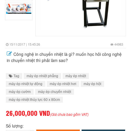
15/11/2017 | 15:45:26
44983
Công nghệ in chuyển nhiệt là gì? muốn học hỏi công nghệ
in chuyển nhiệt thì phải làm sao?
Tag
máy ép nhiệt phẳng
máy ép nhiệt
máy ép nhiệt tự động
máy ép nhiệt hơi
máy ép hột
máy ép cườm
máy ép chuyển nhiệt
máy ép nhiệt thủy lực 60 x 80cm
26,000,000 VND
(Giá chưa bao gồm VAT)
Số lượng: