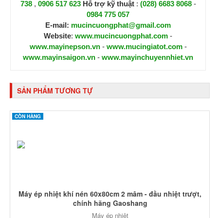
738
,
0906 517 623
H
ỗ trợ kỹ thuật
:
(028) 6683 8068
-
0984 775 057
E-mail:
mucincuongphat@gmail.com
Website
:
www.mucincuongphat.com
-
www.mayinepson.vn
-
www.mucingiatot.com
-
www.mayinsaigon.vn
-
www.mayinchuyennhiet.vn
SẢN PHẨM TƯƠNG TỰ
CÒN HÀNG
Máy ép nhiệt khí nén 60x80cm 2 mâm - đầu nhiệt trượt,
chính hãng Gaoshang
Máy ép nhiệt