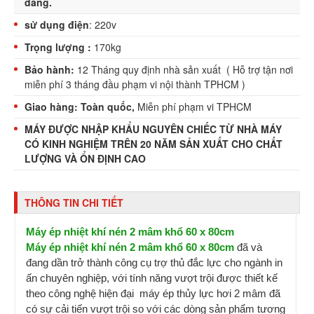
dàng.
sử dụng điện
: 220v
Trọng lượng :
170kg
Bảo hành:
12 Tháng quy định nhà sản xuất
(
Hỗ trợ tận nơi
miễn phí 3 tháng đầu phạm vi nội thành TPHCM )
Giao hàng: Toàn quốc,
Miễn phí phạm vi TPHCM
MÁY ĐƯỢC NHẬP KHẨU NGUYÊN CHIẾC TỪ NHÀ MÁY
CÓ KINH NGHIỆM TRÊN 20 NĂM SẢN XUẤT CHO CHẤT
LƯỢNG VÀ ỔN ĐỊNH CAO
THÔNG TIN CHI TIẾT
Máy ép nhiệt khí nén 2 mâm
khổ 60 x 80cm
Máy ép nhiệt khí nén 2 mâm
khổ 60 x 80cm
đã và
đang dần trở thành công cụ trợ thủ đắc lực cho ngành in
ấn chuyên nghiệp, với tính năng vượt trội được thiết kế
theo công nghệ hiện đại máy ép thủy lực hơi 2 mâm đã
có sự cải tiến vượt trội so với các dòng sản phẩm tương