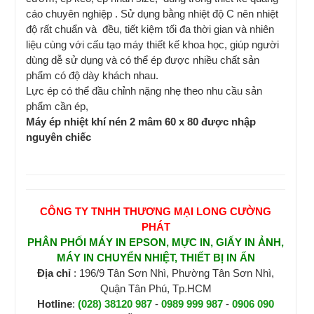
cáo chuyên nghiệp . Sử dụng bằng nhiệt độ C nên nhiệt
độ rất chuẩn và đều, tiết kiệm tối đa thời gian và nhiên
liệu cùng với cấu tạo máy thiết kế khoa học, giúp người
dùng dễ sử dụng và có thể ép được nhiều chất sản
phẩm có độ dày khách nhau.
Lực ép có thể đầu chỉnh nặng nhẹ theo nhu cầu sản
phẩm cần ép,
Máy ép nhiệt khí nén 2 mâm 60 x 80 được nhập
nguyên chiếc
CÔNG TY TNHH THƯƠNG MẠI LONG CƯỜNG
PHÁT
PHÂN PHỐI MÁY IN EPSON, MỰC IN, GIẤY IN ẢNH,
MÁY IN CHUYỂN NHIỆT, THIẾT BỊ IN ẤN
Địa chỉ
: 196/9 Tân Sơn Nhì, Phường Tân Sơn Nhì,
Quận Tân Phú, Tp.HCM
Hotline
:
(028) 38120 987
-
0989 999 987
-
0906 090