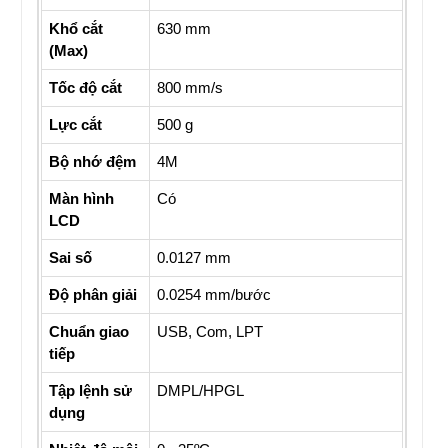
Khổ cắt
630 mm
(Max)
Tốc độ cắt
800 mm/s
Lực cắt
500 g
Bộ nhớ đệm
4M
Màn hình
Có
LCD
Sai số
0.0127 mm
Độ phân giải
0.0254 mm/bước
Chuẩn giao
USB, Com, LPT
tiếp
Tập lệnh sử
DMPL/HPGL
dụng