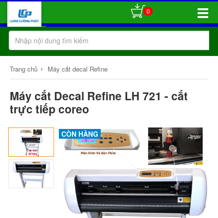
0
Toggle
Naviga
›
Trang chủ
Máy cắt decal Refine
Máy cắt Decal Refine LH 721 - cắt
trực tiếp coreo
CÒN HÀNG