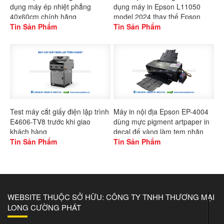
dụng máy ép nhiệt phẳng
dụng máy in Epson L11050
40x60cm chính hãng
model 2024 thay thế Epson
Gaoshang
Tin Sản Phẩm
L1300
Tin Sản Phẩm
Test máy cắt giấy điện lập trình
Máy in nội địa Epson EP-4004
E4606-TV8 trước khi giao
dùng mực pigment artpaper in
khách hàng
decal đế vàng làm tem nhãn
Tin Sản Phẩm
Tin Sản Phẩm
WEBSITE THUỘC SỞ HỮU: CÔNG TY TNHH THƯƠNG MẠI
LONG CƯỜNG PHÁT