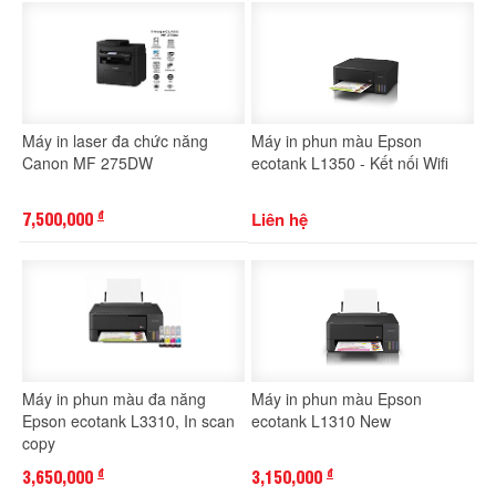
Máy in laser đa chức năng
Máy in phun màu Epson
Canon MF 275DW
ecotank L1350 - Kết nối Wifi
7,500,000
Liên hệ
đ
Máy in phun màu đa năng
Máy in phun màu Epson
Epson ecotank L3310, In scan
ecotank L1310 New
copy
3,650,000
3,150,000
đ
đ