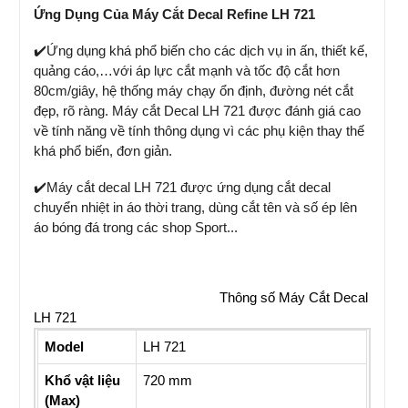
Ứng Dụng Của Máy Cắt Decal Refine LH 721
✔️Ứng dụng khá phổ biến cho các dịch vụ in ấn, thiết kế,
quảng cáo,…với áp lực cắt mạnh và tốc độ cắt hơn
80cm/giây, hệ thống máy chạy ổn định, đường nét cắt
đẹp, rõ ràng. Máy cắt Decal LH 721 được đánh giá cao
về tính năng về tính thông dụng vì các phụ kiện thay thế
khá phổ biến, đơn giản.
✔️Máy cắt decal LH 721 được ứng dụng cắt decal
chuyển nhiệt in áo thời trang, dùng cắt tên và số ép lên
áo bóng đá trong các shop Sport...
Thông số Máy Cắt Decal
LH 721
Model
LH 721
Khổ vật liệu
720 mm
(Max)