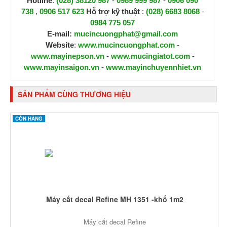
Hotline
:
(028) 38120 987
-
0989 999 987
-
0906 090
738
,
0906 517 623
H
ỗ trợ kỹ thuật
:
(028) 6683 8068
-
0984 775 057
E-mail:
mucincuongphat@gmail.com
Website
:
www.mucincuongphat.com
-
www.mayinepson.vn
-
www.mucingiatot.com
-
www.mayinsaigon.vn
-
www.mayinchuyennhiet.vn
SẢN PHẨM CÙNG THƯƠNG HIỆU
CÒN HÀNG
Máy cắt decal Refine MH 1351 -khổ 1m2
Máy cắt decal Refine