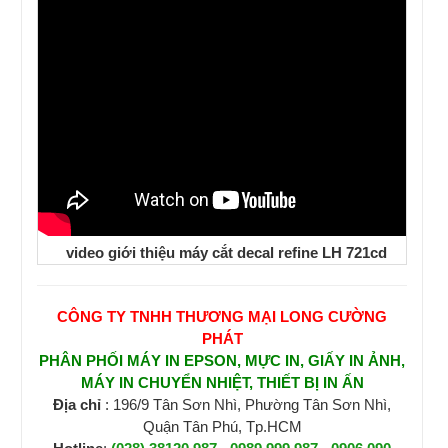
video giới thiệu máy cắt decal refine LH 721cd
CÔNG TY TNHH THƯƠNG MẠI LONG CƯỜNG
PHÁT
PHÂN PHỐI MÁY IN EPSON, MỰC IN, GIẤY IN ẢNH,
MÁY IN CHUYỂN NHIỆT, THIẾT BỊ IN ẤN
Địa chỉ
: 196/9 Tân Sơn Nhì, Phường Tân Sơn Nhì,
Quận Tân Phú, Tp.HCM