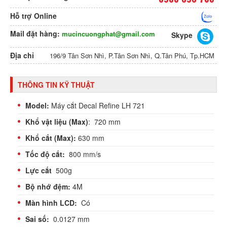
Hỗ trợ Online
Mail đặt hàng:
mucincuongphat@gmail.com
Skype
Địa chỉ
196/9 Tân Sơn Nhì, P.Tân Sơn Nhì, Q.Tân Phú, Tp.HCM
THÔNG TIN KỸ THUẬT
Model:
Máy cắt Decal Refine LH 721
Khổ vật liệu (Max)
:
720 mm
Khổ cắt (Max):
630 mm
Tốc độ cắt:
800 mm/s
Lực cắt
500g
Bộ nhớ đệm:
4M
Màn hình LCD:
Có
Sai số:
0.0127 mm