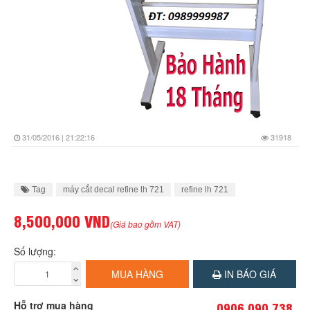
31/05/2016 | 21:22:16
31918
Tag
máy cắt decal refine lh 721
refine lh 721
8,500,000 VND
(Giá bao gồm VAT)
Số lượng:
MUA HÀNG
IN BÁO GIÁ
Hỗ trợ mua hàng
0906 090 738