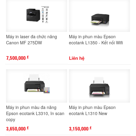
Máy in laser đa chức năng
Máy in phun màu Epson
Canon MF 275DW
ecotank L1350 - Kết nối Wifi
7,500,000
Liên hệ
đ
Máy in phun màu đa năng
Máy in phun màu Epson
Epson ecotank L3310, In scan
ecotank L1310 New
copy
3,650,000
3,150,000
đ
đ