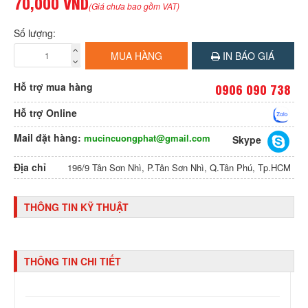
70,000 VND
(Giá chưa bao gồm VAT)
Số lượng:
MUA HÀNG
IN BÁO GIÁ
Hỗ trợ mua hàng
0906 090 738
Hỗ trợ Online
Mail đặt hàng:
mucincuongphat@gmail.com
Skype
Địa chỉ
196/9 Tân Sơn Nhì, P.Tân Sơn Nhì, Q.Tân Phú, Tp.HCM
THÔNG TIN KỸ THUẬT
THÔNG TIN CHI TIẾT