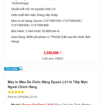
Technology)
Chuẩn kết nối: Hi-Speed USB 2.0
Hiệu suất làm việc: Đang cập nhập
Mực in sử dụng: Epson C13T00V100 / C13T00V200 /
C13T00V300 / C13T00V400
Bảo hành: 2 năm hoặc 30.000 bản in
Giao hàng: Miễn phí phạm vi TPHCM (24h sau khi nhận đơn
hàng)
3,500,000 ₫
Lượt xem: 29802
CÒN HÀNG
Máy In Màu Đa Chức Năng Epson L3110 Tiếp Mực
Ngoài Chính Hãng
Part no: EPSON-L3110
Model:
Epson EcoTank L3110
All-in-One Ink Tank Printer