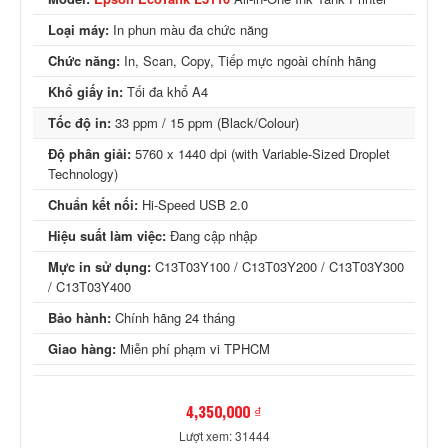
Loại máy:
In phun màu đa chức năng
Chức năng:
In, Scan, Copy, Tiếp mực ngoài chính hãng
Khổ giấy in:
Tối đa khổ A4
Tốc độ in:
33 ppm / 15 ppm (Black/Colour)
Độ phân giải:
5760 x 1440 dpi (with Variable-Sized Droplet
Technology)
Chuẩn kết nối:
Hi-Speed USB 2.0
Hiệu suất làm việc:
Đang cập nhập
Mực in sử dụng:
C13T03Y100 / C13T03Y200 / C13T03Y300
/ C13T03Y400
Bảo hành:
Chính hãng 24 tháng
Giao hàng:
Miễn phí phạm vi TPHCM
4,350,000 ₫
Lượt xem: 31444