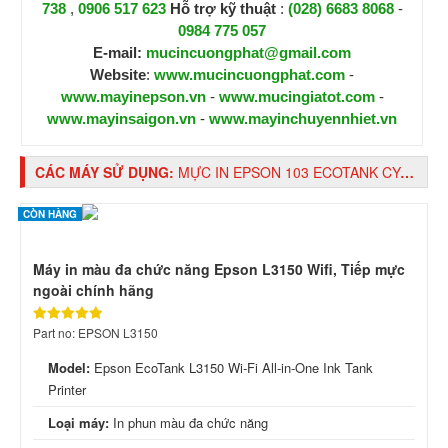
738
,
0906 517 623
H
ỗ trợ kỹ thuật
:
(028) 6683 8068
-
0984 775 057
E-mail:
mucincuongphat@gmail.com
Website
:
www.mucincuongphat.com
-
www.mayinepson.vn
-
www.mucingiatot.com
-
www.mayinsaigon.vn
-
www.mayinchuyennhiet.vn
CÁC MÁY SỬ DỤNG:
MỰC IN EPSON 103 ECOTANK CYAN INK BOTTLE (C13T00V200)
CÒN HÀNG
Máy in màu đa chức năng Epson L3150 Wifi, Tiếp mực
ngoài chính hãng
Part no: EPSON L3150
Model:
Epson EcoTank L3150 Wi-Fi All-in-One Ink Tank
Printer
Loại máy:
In phun màu đa chức năng