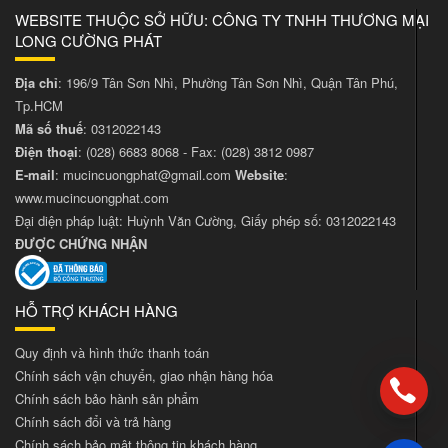
WEBSITE THUỘC SỞ HỮU: CÔNG TY TNHH THƯƠNG MẠI
LONG CƯỜNG PHÁT
Địa chỉ
: 196/9 Tân Sơn Nhì, Phường Tân Sơn Nhì, Quận Tân Phú,
Tp.HCM
Mã số thuế
: 0312022143
Điện thoại
:
(028) 6683 8068
- Fax:
(028) 3812 0987
E-mail
:
mucincuongphat@gmail.com
Website
:
www.mucincuongphat.com
Đại diện pháp luật: Huỳnh Văn Cường, Giấy phép số: 0312022143
ĐƯỢC CHỨNG NHẬN
HỖ TRỢ KHÁCH HÀNG
Quy định và hình thức thanh toán
Chính sách vận chuyển, giao nhận hàng hóa
Chính sách bảo hành sản phẩm
Chính sách đổi và trả hàng
Chính sách bảo mật thông tin khách hàng