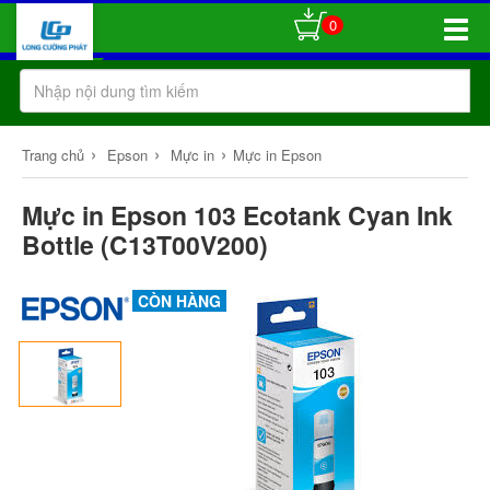
0
Toggle
Naviga
›
›
›
Trang chủ
Epson
Mực in
Mực in Epson
Mực in Epson 103 Ecotank Cyan Ink
Bottle (C13T00V200)
CÒN HÀNG