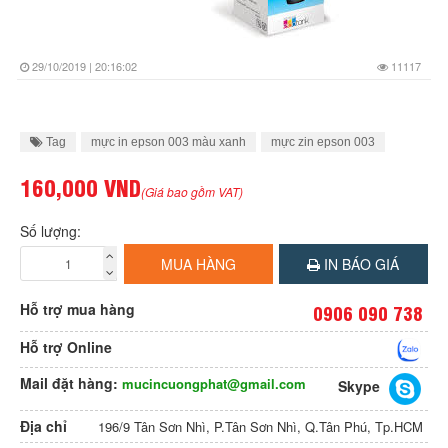
29/10/2019 | 20:16:02
11117
Tag
mực in epson 003 màu xanh
mực zin epson 003
160,000 VND
(Giá bao gồm VAT)
Số lượng:
MUA HÀNG
IN BÁO GIÁ
Hỗ trợ mua hàng
0906 090 738
Hỗ trợ Online
Mail đặt hàng:
mucincuongphat@gmail.com
Skype
Địa chỉ
196/9 Tân Sơn Nhì, P.Tân Sơn Nhì, Q.Tân Phú, Tp.HCM