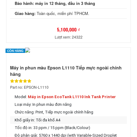
Bảo hành:
máy in 12 tháng, đầu in 3 tháng
Giao hàng:
Toàn quốc, miễn phí TPHCM.
5,100,000 ₫
Lượt xem: 24322
CÒN HÀNG
Máy in phun màu Epson L1110 Tiếp mực ngoài chính
hãng
Part no: EPSON-L1110
Model:
Máy in Epson EcoTank L1110 Ink Tank Printer
Loại máy: In phun màu đơn năng
Chức năng: Print,
Tiếp mực ngoài chính hãng
Khổ giấy in: Tối đa khổ A4
Tốc độ in: 33 ppm / 15 ppm (Black/Colour)
Độ phân giải: 5760 x 1440 dpi (with Variable-Sized Droplet