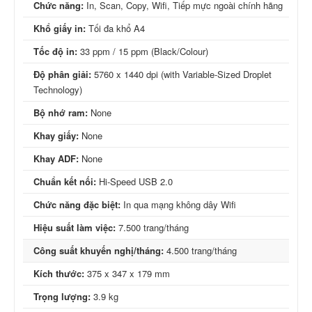
Chức năng:
In, Scan, Copy, Wifi, Tiếp mực ngoài chính hãng
Khổ giấy in:
Tối đa khổ A4
Tốc độ in:
33 ppm / 15 ppm (Black/Colour)
Độ phân giải:
5760 x 1440 dpi (with Variable-Sized Droplet
Technology)
Bộ nhớ ram:
None
Khay giấy:
None
Khay ADF:
None
Chuẩn kết nối:
Hi-Speed USB 2.0
Chức năng đặc biệt:
In qua mạng không dây Wifi
Hiệu suất làm việc:
7.500 trang/tháng
Công suất khuyến nghị/tháng:
4.500 trang/tháng
Kích thước:
375 x 347 x 179 mm
Trọng lượng:
3.9 kg