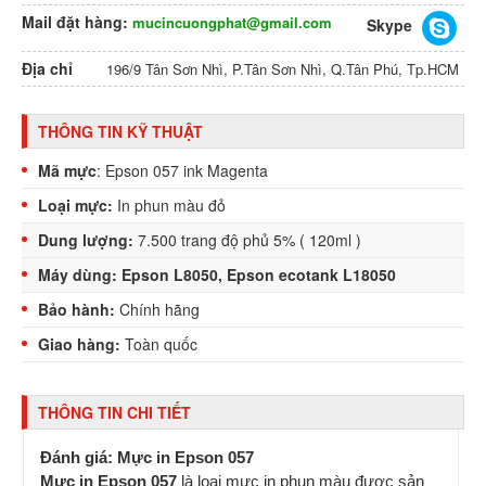
Mail đặt hàng:
mucincuongphat@gmail.com
Skype
Địa chỉ
196/9 Tân Sơn Nhì, P.Tân Sơn Nhì, Q.Tân Phú, Tp.HCM
THÔNG TIN KỸ THUẬT
Mã mực
: Epson 057 ink Magenta
Loại mực:
In phun màu đỏ
Dung lượng:
7.500 trang độ phủ 5% ( 120ml )
Máy dùng: Epson L8050, Epson ecotank L18050
Bảo hành:
Chính hãng
Giao hàng:
Toàn quốc
THÔNG TIN CHI TIẾT
Đánh giá: Mực in Epson 057
Mực in Epson 057
là loại mực in phun màu được sản