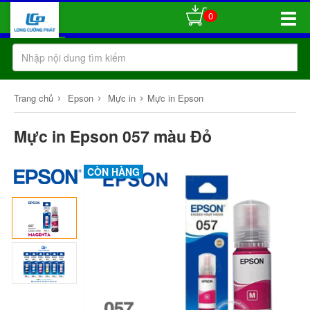
0
Toggle
Naviga
›
›
›
Trang chủ
Epson
Mực in
Mực in Epson
Mực in Epson 057 màu Đỏ
CÒN HÀNG