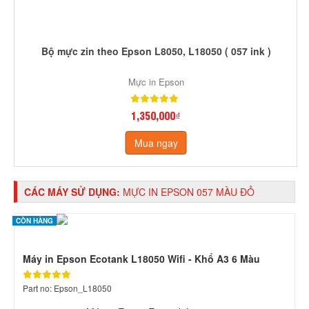
Bộ mực zin theo Epson L8050, L18050 ( 057 ink )
Mực in Epson
1,350,000₫
Mua ngay
CÁC MÁY SỬ DỤNG:
MỰC IN EPSON 057 MÀU ĐỎ
CÒN HÀNG
Máy in Epson Ecotank L18050 Wifi - Khổ A3 6 Màu
Part no: Epson_L18050