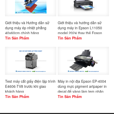
Giới thiệu và Hướng dẫn sử
Giới thiệu và hướng dẫn sử
dụng máy ép nhiệt phẳng
dụng máy in Epson L11050
40x60cm chính hãng
model 2024 thay thế Epson
Gaoshang
Tin Sản Phẩm
L1300
Tin Sản Phẩm
Test máy cắt giấy điện lập trình
Máy in nội địa Epson EP-4004
E4606-TV8 trước khi giao
dùng mực pigment artpaper in
khách hàng
decal đế vàng làm tem nhãn
Tin Sản Phẩm
Tin Sản Phẩm