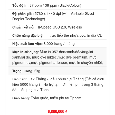
37 ppm / 38 ppm (Black/Colour)
Tốc độ in:
5760 x 1440 dpi (with Variable-Sized
Độ phân giải:
Droplet Technology)
Hi-Speed USB 2.0, Wireless
Chuẩn kết nối:
In trực tiếp thẻ nhựa pvc, in đĩa CD
Chức năng đặc biệt:
8.000 trang / tháng
Hiệu suất làm việc:
Mực in 057 đen/xanh/đỏ/vàng/lai
Mực in sử dụng:
xanh/lai đỏ, mực dye inktec,mực dye premium, mực
pigment uv,mực pigment artpaper, mực in chuyển nhiệt,
6kg
Trọng lượng:
12 Tháng - đầu phun 1,5 Tháng (Tất cả điều
Bảo hành:
kiện 5000 trang ) - Hỗ trợ tận nơi miễn phí trong 3 tháng
đầu tiên phạm vi Tphcm
Toàn quốc, miễn phí tại Tphcm
Giao hàng:
6,800,000 ₫