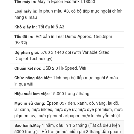
Máy in Epson Ecotank L18050
Tên máy in:
In phun màu A3, có bộ tiếp mực ngoài chính
Loại máy in:
hãng 6 màu
Tối đa khổ A3
Khổ giấy in:
Với bản in Test Demo Approx. 15/5.5ipm
Tốc độ in:
(Bk/Cl)
5760 x 1440 dpi (with Variable-Sized
Độ phân giải:
Droplet Technology)
USB 2.0 Hi-Speed, Wifi
Chuẩn kết nối:
Tích hợp bộ tiếp mực ngoài 6 màu,
Chức năng đặc biệt:
in qua wifi
15.000 trang / tháng
Hiệu suất làm việc:
Epson 057 đen, xanh, đỏ, vàng, lai đỏ,
Mực in sử dụng:
lai xanh, mực inktec, mực dye uv,mực dye premium, mực
pigment uv, mực pigment artpaper, mực in chuyển nhiệt
1 năm, đầu in 1,5 tháng (Tất cả điều kiện
Bảo hành:Máy
5000 trang ) - Hỗ trợ tận nơi miễn phí 3 tháng đầu phạm