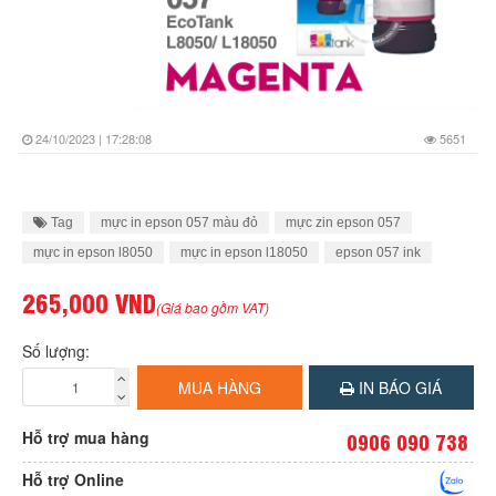
24/10/2023 | 17:28:08
5651
Tag
mực in epson 057 màu đỏ
mực zin epson 057
mực in epson l8050
mực in epson l18050
epson 057 ink
265,000 VND
(Giá bao gồm VAT)
Số lượng:
MUA HÀNG
IN BÁO GIÁ
Hỗ trợ mua hàng
0906 090 738
Hỗ trợ Online