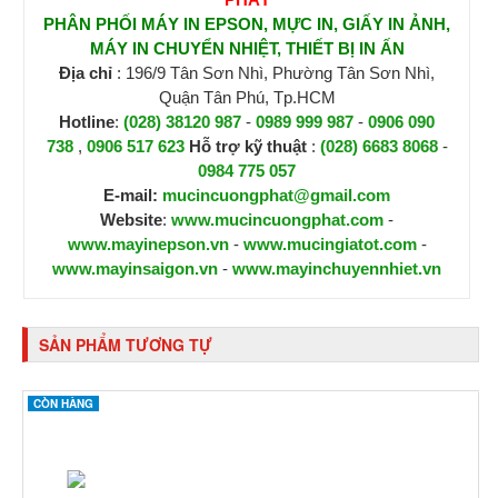
PHÂN PHỐI MÁY IN EPSON, MỰC IN, GIẤY IN ẢNH,
MÁY IN CHUYỂN NHIỆT, THIẾT BỊ IN ẤN
Địa chỉ
: 196/9 Tân Sơn Nhì, Phường Tân Sơn Nhì,
Quận Tân Phú, Tp.HCM
Hotline
:
(028) 38120 987
-
0989 999 987
-
0906 090
738
,
0906 517 623
H
ỗ trợ kỹ thuật
:
(028) 6683 8068
-
0984 775 057
E-mail:
mucincuongphat@gmail.com
Website
:
www.mucincuongphat.com
-
www.mayinepson.vn
-
www.mucingiatot.com
-
www.mayinsaigon.vn
-
www.mayinchuyennhiet.vn
SẢN PHẨM TƯƠNG TỰ
CÒN HÀNG