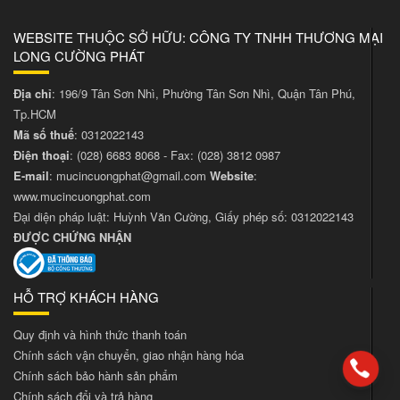
WEBSITE THUỘC SỞ HỮU: CÔNG TY TNHH THƯƠNG MẠI
LONG CƯỜNG PHÁT
Địa chỉ
: 196/9 Tân Sơn Nhì, Phường Tân Sơn Nhì, Quận Tân Phú,
Tp.HCM
Mã số thuế
: 0312022143
Điện thoại
:
(028) 6683 8068
- Fax:
(028) 3812 0987
E-mail
:
mucincuongphat@gmail.com
Website
:
www.mucincuongphat.com
Đại diện pháp luật: Huỳnh Văn Cường, Giấy phép số: 0312022143
ĐƯỢC CHỨNG NHẬN
HỖ TRỢ KHÁCH HÀNG
Quy định và hình thức thanh toán
Chính sách vận chuyển, giao nhận hàng hóa
Chính sách bảo hành sản phẩm
Chính sách đổi và trả hàng