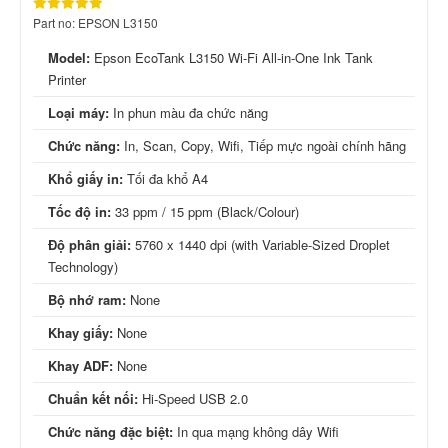
Part no: EPSON L3150
Model:
Epson EcoTank L3150 Wi-Fi All-in-One Ink Tank
Printer
Loại máy:
In phun màu đa chức năng
Chức năng:
In, Scan, Copy, Wifi, Tiếp mực ngoài chính hãng
Khổ giấy in:
Tối đa khổ A4
Tốc độ in:
33 ppm / 15 ppm (Black/Colour)
Độ phân giải:
5760 x 1440 dpi (with Variable-Sized Droplet
Technology)
Bộ nhớ ram:
None
Khay giấy:
None
Khay ADF:
None
Chuẩn kết nối:
Hi-Speed USB 2.0
Chức năng đặc biệt:
In qua mạng không dây Wifi