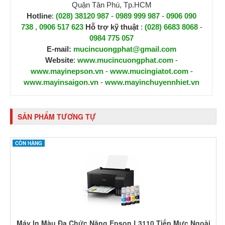
Quận Tân Phú, Tp.HCM
Hotline
:
(028) 38120 987
-
0989 999 987
-
0906 090
738
,
0906 517 623
H
ỗ trợ kỹ thuật
:
(028) 6683 8068
-
0984 775 057
E-mail:
mucincuongphat@gmail.com
Website
:
www.mucincuongphat.com
-
www.mayinepson.vn
-
www.mucingiatot.com
-
www.mayinsaigon.vn
-
www.mayinchuyennhiet.vn
SẢN PHẨM TƯƠNG TỰ
CÒN HÀNG
Máy In Màu Đa Chức Năng Epson L3110 Tiếp Mực Ngoài