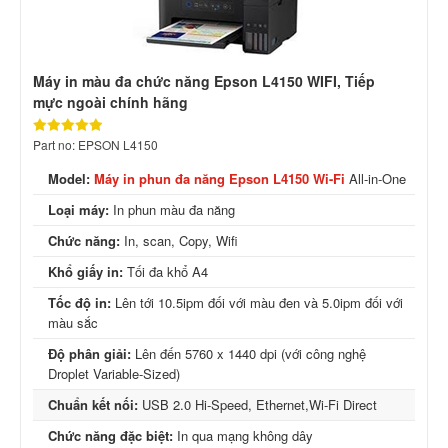
Máy in màu đa chức năng Epson L4150 WIFI, Tiếp
mực ngoài chính hãng
Part no: EPSON L4150
Model:
Máy in phun đa năng Epson L4150 Wi-Fi
All-in-One
Loại máy:
In phun màu đa năng
Chức năng:
In, scan, Copy, Wifi
Khổ giấy in:
Tối đa khổ A4
Tốc độ in:
Lên tới 10.5ipm đối với màu đen và 5.0ipm đối với
màu sắc
Độ phân giải:
Lên đến 5760 x 1440 dpi (với công nghệ
Droplet Variable-Sized)
Chuẩn kết nối:
USB 2.0 Hi-Speed, Ethernet,Wi-Fi Direct
Chức năng đặc biệt:
In qua mạng không dây