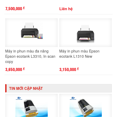
7,500,000
Liên hệ
đ
Máy in phun màu đa năng
Máy in phun màu Epson
Epson ecotank L3310, In scan
ecotank L1310 New
copy
3,650,000
3,150,000
đ
đ
TIN MỚI CẬP NHẬT