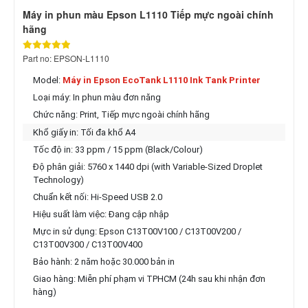
Máy in phun màu Epson L1110 Tiếp mực ngoài chính
hãng
Part no: EPSON-L1110
Model:
Máy in Epson EcoTank L1110 Ink Tank Printer
Loại máy: In phun màu đơn năng
Chức năng: Print,
Tiếp mực ngoài chính hãng
Khổ giấy in: Tối đa khổ A4
Tốc độ in: 33 ppm / 15 ppm (Black/Colour)
Độ phân giải: 5760 x 1440 dpi (with Variable-Sized Droplet
Technology)
Chuẩn kết nối: Hi-Speed USB 2.0
Hiệu suất làm việc: Đang cập nhập
Mực in sử dụng: Epson C13T00V100 / C13T00V200 /
C13T00V300 / C13T00V400
Bảo hành: 2 năm hoặc 30.000 bản in
Giao hàng: Miễn phí phạm vi TPHCM (24h sau khi nhận đơn
hàng)