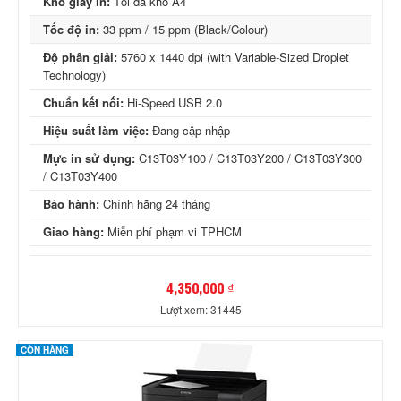
Khổ giấy in:
Tối đa khổ A4
Tốc độ in:
33 ppm / 15 ppm (Black/Colour)
Độ phân giải:
5760 x 1440 dpi (with Variable-Sized Droplet
Technology)
Chuẩn kết nối:
Hi-Speed USB 2.0
Hiệu suất làm việc:
Đang cập nhập
Mực in sử dụng:
C13T03Y100 / C13T03Y200 / C13T03Y300
/ C13T03Y400
Bảo hành:
Chính hãng 24 tháng
Giao hàng:
Miễn phí phạm vi TPHCM
4,350,000 ₫
Lượt xem: 31445
CÒN HÀNG