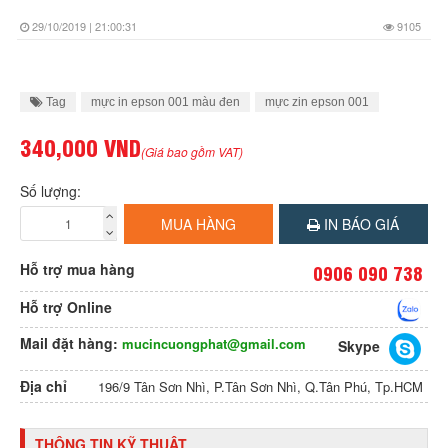
29/10/2019 | 21:00:31
9105
Tag
mực in epson 001 màu đen
mực zin epson 001
340,000 VND
(Giá bao gồm VAT)
Số lượng:
MUA HÀNG
IN BÁO GIÁ
Hỗ trợ mua hàng
0906 090 738
Hỗ trợ Online
Mail đặt hàng:
mucincuongphat@gmail.com
Skype
Địa chỉ
196/9 Tân Sơn Nhì, P.Tân Sơn Nhì, Q.Tân Phú, Tp.HCM
THÔNG TIN KỸ THUẬT