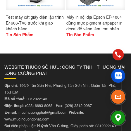
Test máy cắt giấy điện lập trình
Máy in nội địa Epson EP-4004
E4606-TV8 trước khi giao
dùng mực pigment artpaper in
khách hàng
decal đế vàng làm tem nhãn
Tin Sản Phẩm
Tin Sản Phẩm
WEBSITE THUỘC SỞ HỮU: CÔNG TY TNHH THƯƠNG MẠI
LONG CƯỜNG PHÁT
Địa chỉ
: 196/9 Tân Sơn Nhì, Phường Tân Sơn Nhì, Quận Tân Phú,
Tp.HCM
Mã số thuế
: 0312022143
Điện thoại
:
(028) 6683 8068
- Fax:
(028) 3812 0987
E-mail
:
mucincuongphat@gmail.com
Website
:
www.mucincuongphat.com
Đại diện pháp luật: Huỳnh Văn Cường, Giấy phép số: 0312022143