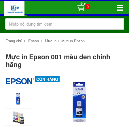
0
Toggle
Naviga
›
›
›
Trang chủ
Epson
Mực in
Mực in Epson
Mực in Epson 001 màu đen chính
hãng
CÒN HÀNG