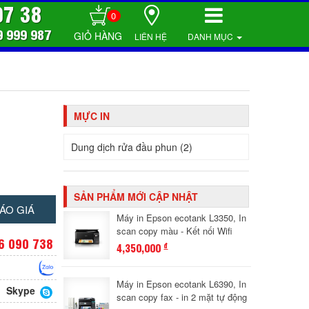
07 38
0
9 999 987
LIÊN HỆ
DANH MỤC
MỰC IN
Dung dịch rửa đầu phun (2)
SẢN PHẨM MỚI CẬP NHẬT
ÁO GIÁ
Máy in Epson ecotank L3350, In
scan copy màu - Kết nối Wifi
6 090 738
4,350,000
đ
Máy in Epson ecotank L6390, In
Skype
scan copy fax - in 2 mặt tự động