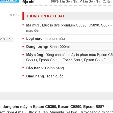
196/9 Tân Sơn Nhì, P.Tân Sơn Nhì, Q.Tâ
Địa chỉ
2217
THÔNG TIN KỸ THUẬT
Mã mực:
Mực in dye premium C5390, C5890, S887 - 
màu đen
Loại mực:
In phun màu
on s887
Dung lượng:
Bình 1000ml
Máy dùng
: Dùng cho các máy in phun màu Epson C
C5890, Epson C5890, Epson S887, Epson S887F...
Bảo hành:
Chính hãng
Giao hàng:
Toàn quốc
n dụng cho máy in Epson C5390, Epson C5890, Epson S887
ớc gồm 4 màu: Black, Cyan, Magenta, Yellow,. Được tăng cường 