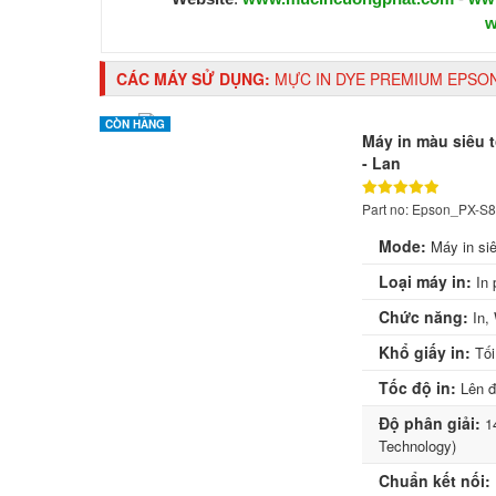
w
CÁC MÁY SỬ DỤNG:
MỰC IN DYE PREMIUM EPSON 
CÒN HÀNG
Máy in màu siêu t
- Lan
Part no: Epson_PX-S
Mode:
Máy in si
Loại máy in:
In 
Chức năng:
In,
Khổ giấy in:
Tối
Tốc độ in:
Lên đế
Độ phân giải:
14
Technology)
Chuẩn kết nối: