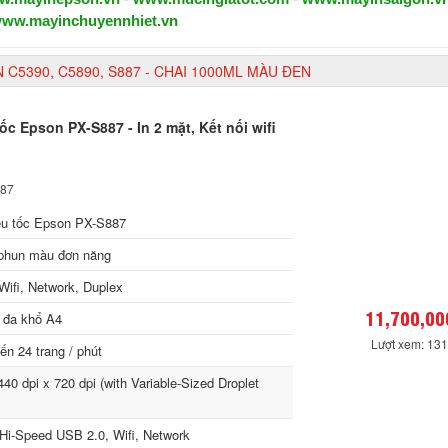
ww.mayinchuyennhiet.vn
C5390, C5890, S887 - CHAI 1000ML MÀU ĐEN
ốc Epson PX-S887 - In 2 mặt, Kết nối wifi
887
êu tốc Epson PX-S887
phun màu đơn năng
 Wifi, Network, Duplex
11,700,00
 đa khổ A4
Lượt xem: 13
n 24 trang / phút
40 dpi x 720 dpi (with Variable-Sized Droplet
Hi-Speed USB 2.0, Wifi, Network