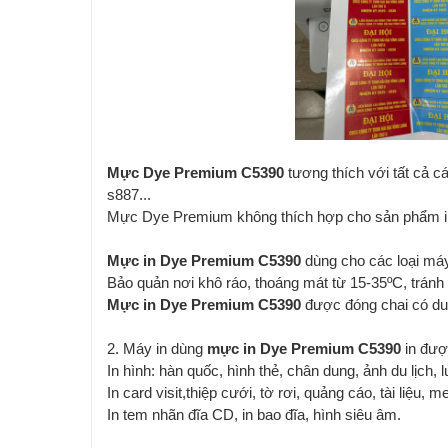
Mực Dye Premium C5390
tương thích với tất cả 
s887...
Mực Dye Premium không thích hợp cho sản phẩm in 
Mực in Dye Premium C5390
dùng cho các loại máy
Bảo quản nơi khô ráo, thoáng mát từ 15-35ºC, tránh á
Mực in Dye Premium C5390
được đóng chai có dung
2. Máy in dùng
mực in Dye Premium C5390
in đượ
In hình: hàn quốc, hình thẻ, chân dung, ảnh du lịch, 
In card visit,thiệp cưới, tờ rơi, quảng cáo, tài liệu, 
In tem nhãn đĩa CD, in bao đĩa, hình siêu âm.