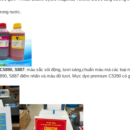
rong nước.
C5890, S887
: màu sắc sôi động, tươi sáng,chuẩn màu mà các loại 
5890, S887 điểm nhấn và màu đỏ tươi. Mực dye premium C5390 có g