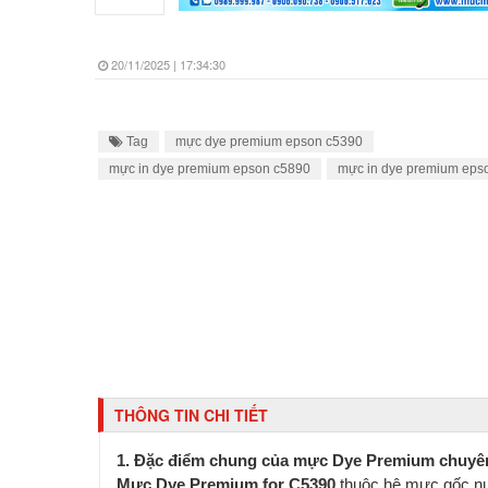
20/11/2025 | 17:34:30
Tag
mực dye premium epson c5390
mực in dye premium epson c5890
mực in dye premium eps
THÔNG TIN CHI TIẾT
1. Đặc điểm chung của mực Dye Premium chuyê
Mực Dye Premium for C5390
thuộc hệ mực gốc nư