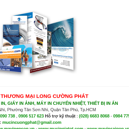
 THƯƠNG MẠI LONG CƯỜNG PHÁT
N, GIẤY IN ẢNH, MÁY IN CHUYỂN NHIỆT, THIẾT BỊ IN ẤN
 Nhì, Phường Tân Sơn Nhì, Quận Tân Phú, Tp.HCM
 090 738
,
0906 517 623
H
ỗ trợ kỹ thuật
:
(028) 6683 8068
-
0984 77
:
mucincuongphat@gmail.com
w.mayinepson.vn
-
www.mucingiatot.com
-
www.mayinsaigon.v