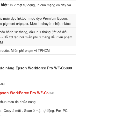
biệt:
In 2 mặt tự động, in qua mạng có dây và
g:
mực dye inktec, mực dye Premium Epson,
 pigment artpaper, Mực in chuyển nhiệt inktec
ảo hành 12 tháng, đầu in 1 tháng (tất cả điều
) - Hỗ trợ tận nơi miễn phí 3 tháng đầu tiên phạm
CM
 quốc, Miễn phí phạm vi TPHCM
hức năng Epson Workforce Pro WF-C5890
c
5890
Epson WorkForce Pro WF-C5
890
phun màu đa chức năng
nt, Copy 2 mặt , Scan 2 mặt tự động, Fax PC,