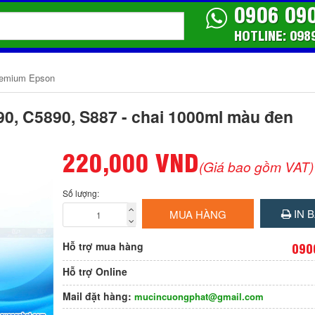
0906 09
HOTLINE: 098
remium Epson
, C5890, S887 - chai 1000ml màu đen
220,000 VND
(Giá bao gồm VAT)
Số lượng:
IN B
MUA HÀNG
Hỗ trợ mua hàng
090
Hỗ trợ Online
Mail đặt hàng:
mucincuongphat@gmail.com