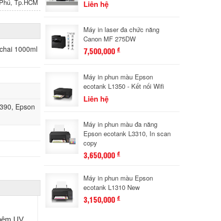
n Phú, Tp.HCM
Liên hệ
Máy in laser đa chức năng
Canon MF 275DW
chai 1000ml
7,500,000
đ
Máy in phun màu Epson
ecotank L1350 - Kết nối Wifi
Liên hệ
5390, Epson
Máy in phun màu đa năng
Epson ecotank L3310, In scan
copy
3,650,000
đ
Máy in phun màu Epson
ecotank L1310 New
3,150,000
đ
thêm UV