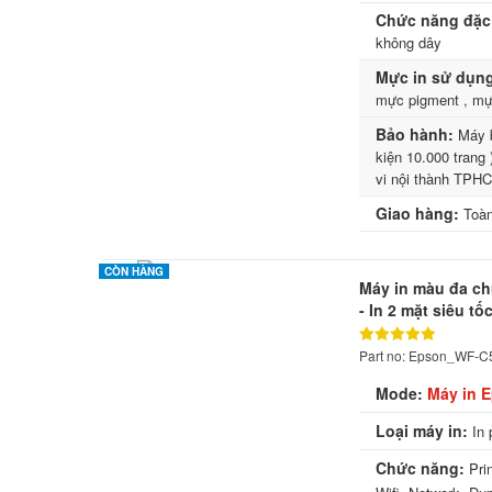
Chức năng đặc 
không dây
Mực in sử dụn
mực pigment , mực
Bảo hành:
Máy b
kiện 10.000 trang 
vi nội thành TPH
Giao hàng:
Toàn
CÒN HÀNG
Máy in màu đa c
- In 2 mặt siêu tố
Part no: Epson_WF-C
Mode:
Máy in 
Loại máy in:
In 
Chức năng:
Pri