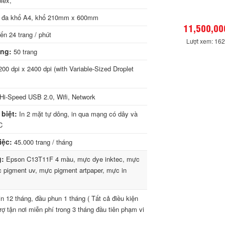
lex,
 đa khổ A4, khổ 210mm x 600mm
11,500,00
n 24 trang / phút
Lượt xem: 16
ộng:
50 trang
00 dpi x 2400 dpi (with Variable-Sized Droplet
Hi-Speed USB 2.0, Wifi, Network
biệt:
In 2 mặt tự dông, in qua mạng có dây và
C
iệc:
45.000 trang / tháng
g:
Epson C13T11F 4 màu, mực dye inktec, mực
 pigment uv, mực pigment artpaper, mực in
n 12 tháng, đầu phun 1 tháng ( Tất cả điều kiện
trợ tận nơi miễn phí trong 3 tháng đầu tiên phạm vi