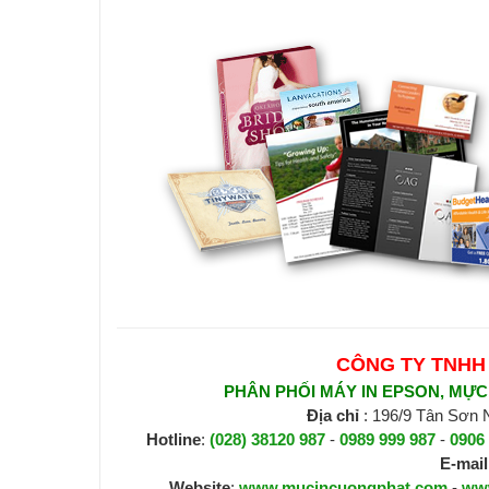
CÔNG TY TNHH
PHÂN PHỐI MÁY IN EPSON, MỰC I
Địa chỉ
: 196/9 Tân Sơn
Hotline
:
(028) 38120 987
-
0989 999 987
-
0906
E-mail
Website
:
www.mucincuongphat.com
-
ww