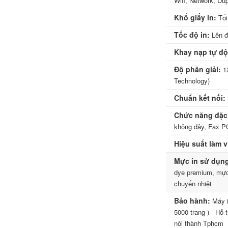
Wifi, Network, Dup
Khổ giấy in:
Tối
Tốc độ in:
Lên đế
Khay nạp tự đ
Độ phân giải:
12
Technology)
Chuẩn kết nối:
Chức năng đặc 
không dây, Fax P
Hiệu suất làm v
Mực in sử dụn
dye premium, mực
chuyển nhiệt
Bảo hành:
Máy i
5000 trang ) - Hỗ 
nôi thành Tphcm