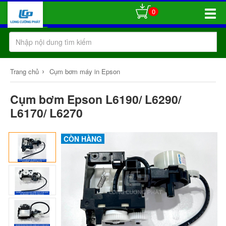
0
Toggle
Naviga
›
Trang chủ
Cụm bơm máy in Epson
Cụm bơm Epson L6190/ L6290/
L6170/ L6270
CÒN HÀNG