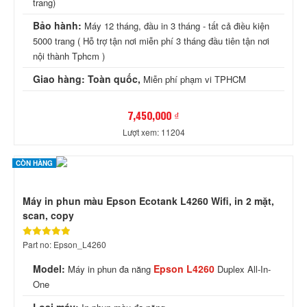
trang)
Bảo hành:
Máy 12 tháng, đầu in 3 tháng - tất cả điều kiện
5000 trang ( Hỗ trợ tận nơi miễn phí 3 tháng đầu tiên tận nơi
nội thành Tphcm )
Giao hàng: Toàn quốc,
Miễn phí phạm vi TPHCM
7,450,000 ₫
Lượt xem: 11204
CÒN HÀNG
Máy in phun màu Epson Ecotank L4260 Wifi, in 2 mặt,
scan, copy
Part no: Epson_L4260
Model:
Epson L4260
Máy in phun đa năng
Duplex All-In-
One
Loại máy: