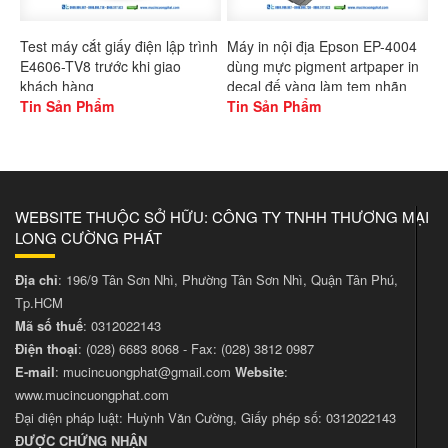
Test máy cắt giấy điện lập trình
Máy in nội địa Epson EP-4004
E4606-TV8 trước khi giao
dùng mực pigment artpaper in
khách hàng
decal đế vàng làm tem nhãn
Tin Sản Phẩm
Tin Sản Phẩm
WEBSITE THUỘC SỞ HỮU: CÔNG TY TNHH THƯƠNG MẠI
LONG CƯỜNG PHÁT
Địa chỉ
: 196/9 Tân Sơn Nhì, Phường Tân Sơn Nhì, Quận Tân Phú,
Tp.HCM
Mã số thuế
: 0312022143
Điện thoại
:
(028) 6683 8068
- Fax:
(028) 3812 0987
E-mail
:
mucincuongphat@gmail.com
Website
:
www.mucincuongphat.com
Đại diện pháp luật: Huỳnh Văn Cường, Giấy phép số: 0312022143
ĐƯỢC CHỨNG NHẬN