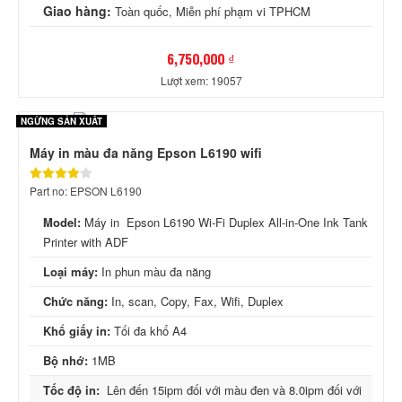
Giao hàng:
Toàn quốc, Miễn phí phạm vi TPHCM
6,750,000 ₫
Lượt xem: 19057
NGỪNG SẢN XUẤT
Máy in màu đa năng Epson L6190 wifi
Part no: EPSON L6190
Model:
Máy in Epson L6190 Wi-Fi Duplex All-in-One Ink Tank
Printer with ADF
Loại máy:
In phun màu đa năng
Chức năng:
In, scan, Copy, Fax, Wifi, Duplex
Khổ giấy in:
Tối đa khổ A4
Bộ nhớ:
1MB
Tốc độ in:
Lên đến 15ipm đối với màu đen và 8.0ipm đối với