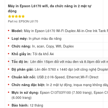
Máy in Epson L6170 wifi, đa chức năng in 2 mặt tự
động
Part no: EPSON L6170
Model:
Máy in Epson L6170 Wi-Fi Duplex All-in-One Ink Tank P
Loại máy:
In phun màu đa năng
Chức năng:
In, scan, Copy, Wifi, Duplex
Khổ giấy in:
Tối đa khổ A4
Tốc độ in:
Lên đến 15ipm đối với màu đen và 8.0ipm đối với 
Độ phân giải:
Lên đến 5760 x 1440 dpi (với công nghệ Droplet
Chuẩn kết nối:
USB 2.0 Hi-Speed, Ethernet,Wi-Fi Direct
Chức năng đặc biệt:
In 2 mặt tự động, inqua mạng không dâ
Mực in sử dụng:
Epson C13T03Y100 (7.500 trang), Epson 
(6.000 trang)
Bảo hành:
12 tháng