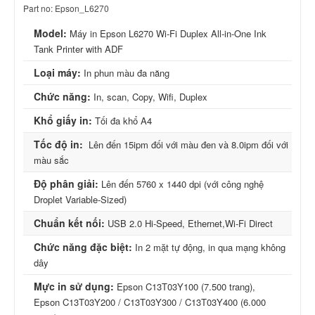
Part no: Epson_L6270
Model:
Máy in Epson L6270 Wi-Fi Duplex All-in-One Ink
Tank Printer with ADF
Loại máy:
In phun màu đa năng
Chức năng:
In, scan, Copy, Wifi, Duplex
Khổ giấy in:
Tối đa khổ A4
Tốc độ in:
Lên đến 15ipm đối với màu đen và 8.0ipm đối với
màu sắc
Độ phân giải:
Lên đến 5760 x 1440 dpi (với công nghệ
Droplet Variable-Sized)
Chuẩn kết nối:
USB 2.0 Hi-Speed, Ethernet,Wi-Fi Direct
Chức năng đặc biệt:
In 2 mặt tự động, in qua mạng không
dây
Mực in sử dụng:
Epson C13T03Y100 (7.500 trang),
Epson C13T03Y200 / C13T03Y300 / C13T03Y400 (6.000