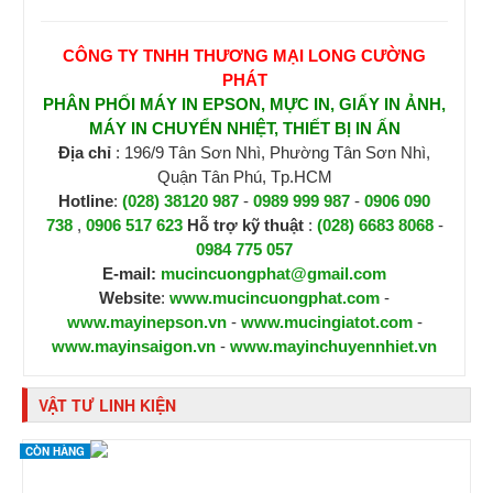
CÔNG TY TNHH THƯƠNG MẠI LONG CƯỜNG
PHÁT
PHÂN PHỐI MÁY IN EPSON, MỰC IN, GIẤY IN ẢNH,
MÁY IN CHUYỂN NHIỆT, THIẾT BỊ IN ẤN
Địa chỉ
: 196/9 Tân Sơn Nhì, Phường Tân Sơn Nhì,
Quận Tân Phú, Tp.HCM
Hotline
:
(028) 38120 987
-
0989 999 987
-
0906 090
738
,
0906 517 623
H
ỗ trợ kỹ thuật
:
(028) 6683 8068
-
0984 775 057
E-mail:
mucincuongphat@gmail.com
Website
:
www.mucincuongphat.com
-
www.mayinepson.vn
-
www.mucingiatot.com
-
www.mayinsaigon.vn
-
www.mayinchuyennhiet.vn
VẬT TƯ LINH KIỆN
CÒN HÀNG