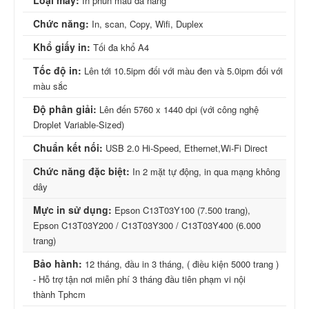
In phun màu đa năng
Chức năng:
In, scan, Copy, Wifi, Duplex
Khổ giấy in:
Tối đa khổ A4
Tốc độ in:
Lên tới 10.5ipm đối với màu đen và 5.0ipm đối với
màu sắc
Độ phân giải:
Lên đến 5760 x 1440 dpi (với công nghệ
Droplet Variable-Sized)
Chuẩn kết nối:
USB 2.0 Hi-Speed, Ethernet,Wi-Fi Direct
Chức năng đặc biệt:
In 2 mặt tự động, in qua mạng không
dây
Mực in sử dụng:
Epson C13T03Y100 (7.500 trang),
Epson C13T03Y200 / C13T03Y300 / C13T03Y400 (6.000
trang)
Bảo hành:
12 tháng, đầu in 3 tháng, ( điều kiện 5000 trang )
- Hỗ trợ tận nơi miễn phí 3 tháng đầu tiên phạm vi nội
thành Tphcm