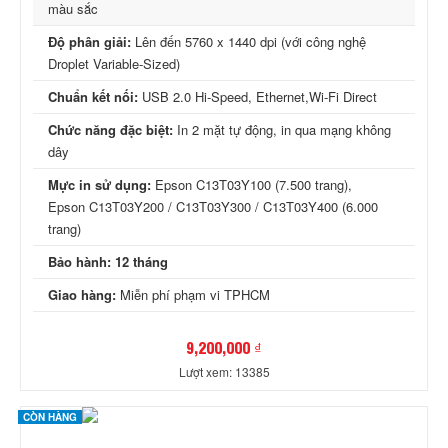
màu sắc
Độ phân giải:
Lên đến 5760 x 1440 dpi (với công nghệ
Droplet Variable-Sized)
Chuẩn kết nối:
USB 2.0 Hi-Speed, Ethernet,Wi-Fi Direct
Chức năng đặc biệt:
In 2 mặt tự động, in qua mạng không
dây
Mực in sử dụng:
Epson C13T03Y100 (7.500 trang),
Epson C13T03Y200 / C13T03Y300 / C13T03Y400 (6.000
trang)
Bảo hành: 12 tháng
Giao hàng:
Miễn phí phạm vi TPHCM
9,200,000 ₫
Lượt xem: 13385
CÒN HÀNG