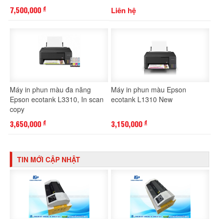
7,500,000
Liên hệ
đ
Máy in phun màu đa năng
Máy in phun màu Epson
Epson ecotank L3310, In scan
ecotank L1310 New
copy
3,650,000
3,150,000
đ
đ
TIN MỚI CẬP NHẬT