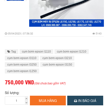
05/04/2023 | 07:56:32
5143
Tag
cụm bơm epson l1110
cụm bơm epson l1210
cụm bơm epson l3110
cụm bơm epson l3210
cụm bơm epson l3250
cụm bơm epson l3150
cụm bơm epson l1250
750,000 VND
(Giá chưa bao gồm VAT)
Số lượng:
MUA HÀNG
IN BÁO GIÁ