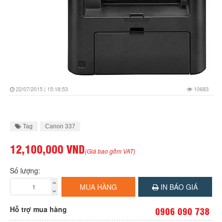
22/07/2015 | 15:18:53
10683
Tag
Canon 337
12,100,000 VND
(Giá bao gồm VAT)
Số lượng:
MUA HÀNG
IN BÁO GIÁ
Hỗ trợ mua hàng
0906 090 738