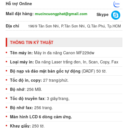
Hỗ trợ Online
Mail đặt hàng:
mucincuongphat@gmail.com
Skype
Địa chỉ
196/9 Tân Sơn Nhì, P.Tân Sơn Nhì, Q.Tân Phú, Tp.HCM
THÔNG TIN KỸ THUẬT
Tên máy in:
Máy in đa năng Canon MF229dw
Loại máy in:
Đa năng Laser trắng đen, In, Scan, Copy, Fax
Bộ nạp và đảo mặt bản gốc tự động
(DADF) 50 tờ.
Tốc độ in, copy:
27 trang/phút.
Bộ nhớ
: 256 MB.
Tốc độ truyền fax
: 3 giây/trang,
Bộ nhớ fax:
256 trang.
Màn hình LCD 6 dòng cảm ứng.
Khay giấy:
250 tờ.