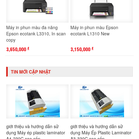
Máy in phun màu đa năng
Máy in phun màu Epson
Epson ecotank L3310, In scan
ecotank L1310 New
copy
3,650,000
3,150,000
đ
đ
TIN MỚI CẬP NHẬT
giới thiệu và hướng dẫn sử
giới thiệu và hướng dẫn sử
dụng Máy ép plastic laminator
dụng Máy Ép Plastic Laminator
A4-230C cao cấp
A3-330C cao cấp