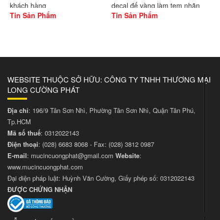
khách hàng
decal đế vàng làm tem nhãn
Tin Sản Phẩm
Tin Sản Phẩm
WEBSITE THUỘC SỞ HỮU: CÔNG TY TNHH THƯƠNG MẠI
LONG CƯỜNG PHÁT
Địa chỉ
: 196/9 Tân Sơn Nhì, Phường Tân Sơn Nhì, Quận Tân Phú,
Tp.HCM
Mã số thuế
: 0312022143
Điện thoại
:
(028) 6683 8068
- Fax:
(028) 3812 0987
E-mail
:
mucincuongphat@gmail.com
Website
:
www.mucincuongphat.com
Đại diện pháp luật: Huỳnh Văn Cường, Giấy phép số: 0312022143
ĐƯỢC CHỨNG NHẬN